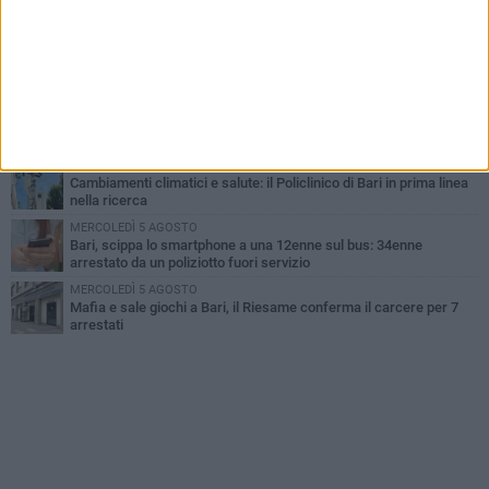
Nicola. Leccese: «Bari è pronta»
LUNEDÌ 3 AGOSTO
Continua la stagione dei mercati serali a Bari: il calendario di
agosto
LUNEDÌ 3 AGOSTO
"Le Due Bari", un programma diffuso nei Municipi: tutti gli eventi
della settimana
LUNEDÌ 3 AGOSTO
Cambiamenti climatici e salute: il Policlinico di Bari in prima linea
nella ricerca
MERCOLEDÌ 5 AGOSTO
Bari, scippa lo smartphone a una 12enne sul bus: 34enne
arrestato da un poliziotto fuori servizio
MERCOLEDÌ 5 AGOSTO
Mafia e sale giochi a Bari, il Riesame conferma il carcere per 7
arrestati