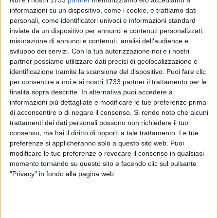
Noi e i nostri 1733
partner
memorizziamo e/o accediamo a
informazioni su un dispositivo, come i cookie, e trattiamo dati
personali, come identificatori univoci e informazioni standard
inviate da un dispositivo per annunci e contenuti personalizzati,
misurazione di annunci e contenuti, analisi dell'audience e
17
sviluppo dei servizi.
Con la tua autorizzazione noi e i nostri
partner possiamo utilizzare dati precisi di geolocalizzazione e
identificazione tramite la scansione del dispositivo. Puoi fare clic
per consentire a noi e ai nostri 1733 partner il trattamento per le
Si è tenuta oggi, 2 luglio, nel Tribunale penale di Bari, la
finalità sopra descritte. In alternativa puoi accedere a
prima udienza del processo denominato "Codice Interno"
informazioni più dettagliate e modificare le tue preferenze prima
riguardante il voto di scambio politico-mafioso. Nel corso
di acconsentire o di negare il consenso.
Si rende noto che alcuni
trattamenti dei dati personali possono non richiedere il tuo
dell'udienza, iniziata alle ore 9, la Regione Puglia ha chiesto
consenso, ma hai il diritto di opporti a tale trattamento. Le tue
di costituirsi parte civile.
preferenze si applicheranno solo a questo sito web. Puoi
modificare le tue preferenze o revocare il consenso in qualsiasi
Presente il presidente della Regione Puglia
Michele Emiliano
,
momento tornando su questo sito e facendo clic sul pulsante
che al termine ha dichiarato: "Come sempre la Regione
"Privacy" in fondo alla pagina web.
Puglia si costituisce parte civile in un processo per reati di
criminalità mafiosa. La puntualità con la quale sia il
Comune di Bari che la Regione si costituiscono ormai da
anni in tutti i processi è segno della determinazione con la