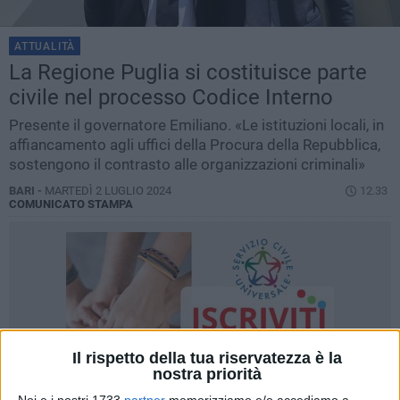
ATTUALITÀ
La Regione Puglia si costituisce parte
civile nel processo Codice Interno
Presente il governatore Emiliano. «Le istituzioni locali, in
affiancamento agli uffici della Procura della Repubblica,
sostengono il contrasto alle organizzazioni criminali»
BARI -
MARTEDÌ 2 LUGLIO 2024
12.33
COMUNICATO STAMPA
Il rispetto della tua riservatezza è la
nostra priorità