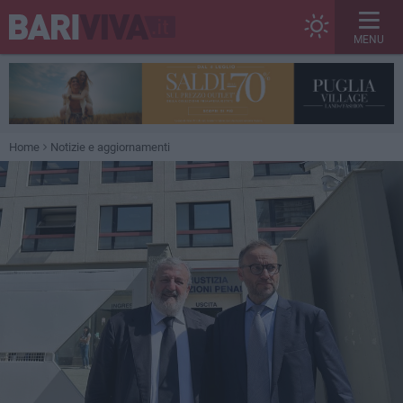
MENU
Home
Notizie e aggiornamenti