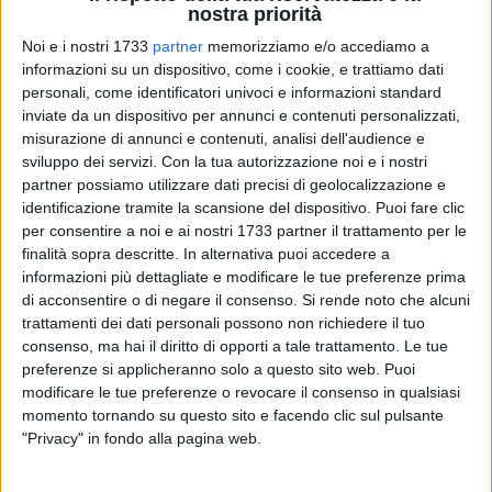
nostra priorità
Noi e i nostri 1733
partner
memorizziamo e/o accediamo a
informazioni su un dispositivo, come i cookie, e trattiamo dati
2
personali, come identificatori univoci e informazioni standard
inviate da un dispositivo per annunci e contenuti personalizzati,
misurazione di annunci e contenuti, analisi dell'audience e
Carlo Nordio, ministro della Giustizia, questo pomeriggio ha
sviluppo dei servizi.
Con la tua autorizzazione noi e i nostri
partner possiamo utilizzare dati precisi di geolocalizzazione e
inaugurato un'aula della Corte d'appello di Bari all'avvocato
identificazione tramite la scansione del dispositivo. Puoi fare clic
Eustacchio Sisto, padre dell'attuale viceministro Francesco
per consentire a noi e ai nostri 1733 partner il trattamento per le
Paolo Sisto, scomparso dieci anni fa.
finalità sopra descritte. In alternativa puoi accedere a
informazioni più dettagliate e modificare le tue preferenze prima
«Vorrei ribadire, nonostante le polemiche, che la mia
di acconsentire o di negare il consenso.
Si rende noto che alcuni
venerazione per l'autonomia e l'indipendenza della
trattamenti dei dati personali possono non richiedere il tuo
magistratura è assoluta e incondizionata», le parole di
consenso, ma hai il diritto di opporti a tale trattamento. Le tue
preferenze si applicheranno solo a questo sito web. Puoi
Nordio riportate dall'agenzia Ansa.
modificare le tue preferenze o revocare il consenso in qualsiasi
momento tornando su questo sito e facendo clic sul pulsante
Nordio ha aggiunto: «Vengo da una famiglia di avvocati ma
"Privacy" in fondo alla pagina web.
sono e resterò sempre un magistrato. Esprimo la mia
venerazione verso la toga che ho indossato per 40 anni,