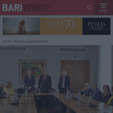
MENU
Home
Notizie e aggiornamenti