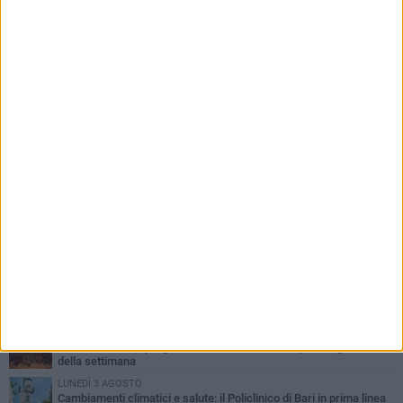
PIÙ LETTI QUESTA SETTIMANA
LUNEDÌ 3 AGOSTO
UEFA Euro 2032, formalizzata la disponibilità dello Stadio San
Nicola. Leccese: «Bari è pronta»
LUNEDÌ 3 AGOSTO
Continua la stagione dei mercati serali a Bari: il calendario di
agosto
LUNEDÌ 3 AGOSTO
"Le Due Bari", un programma diffuso nei Municipi: tutti gli eventi
della settimana
LUNEDÌ 3 AGOSTO
Cambiamenti climatici e salute: il Policlinico di Bari in prima linea