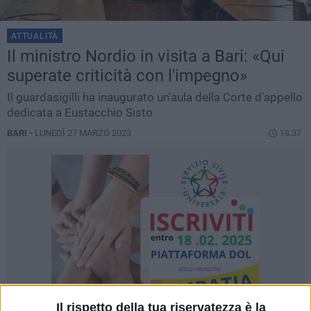
ATTUALITÀ
Il ministro Nordio in visita a Bari: «Qui
superate criticità con l'impegno»
Il guardasigilli ha inaugurato un'aula della Corte d'appello
dedicata a Eustacchio Sisto
BARI -
LUNEDÌ 27 MARZO 2023
18.37
Il rispetto della tua riservatezza è la