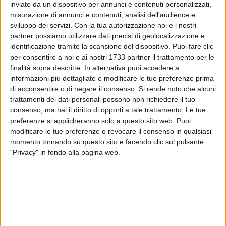
inviate da un dispositivo per annunci e contenuti personalizzati,
20
A cura di
misurazione di annunci e contenuti, analisi dell'audience e
GIANLUCA BATTISTA
sviluppo dei servizi.
Con la tua autorizzazione noi e i nostri
partner possiamo utilizzare dati precisi di geolocalizzazione e
identificazione tramite la scansione del dispositivo. Puoi fare clic
per consentire a noi e ai nostri 1733 partner il trattamento per le
finalità sopra descritte. In alternativa puoi accedere a
informazioni più dettagliate e modificare le tue preferenze prima
L'auspicio è che la Polizia Locale prima o poi riesca ad
di acconsentire o di negare il consenso.
Si rende noto che alcuni
essere efficace sul territorio santospiritese, marina nord di
trattamenti dei dati personali possono non richiedere il tuo
consenso, ma hai il diritto di opporti a tale trattamento. Le tue
Bari, dove sovente l'abbandono dei rifiuti (come in tutto il V
preferenze si applicheranno solo a questo sito web. Puoi
Municipio) è sgradita sorpresa quotidiana per i residenti.
modificare le tue preferenze o revocare il consenso in qualsiasi
momento tornando su questo sito e facendo clic sul pulsante
Due materassi sono stati abbandonati nelle scorse ore nei
"Privacy" in fondo alla pagina web.
pressi di un contenitori di indumenti usati su corso Umberto
I, strada centralissima. Nessuno ha visto, ma le segnalazioni
social si sono moltiplicate. Senza che l'AMIU però abbia
agito tempestivamente. I materassi, infatti, sporchi e vecchi,
sono rimasti lì per due giorni abbondanti.