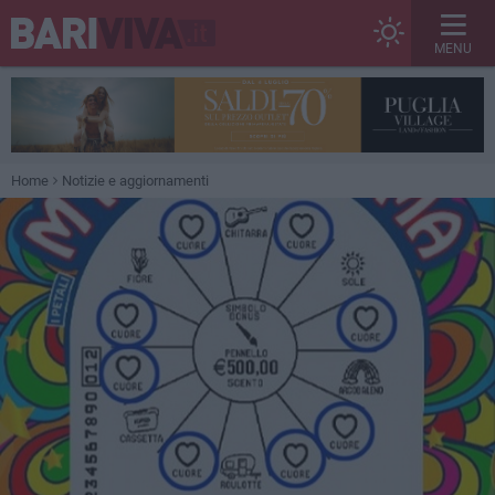
MENU
Home
Notizie e aggiornamenti