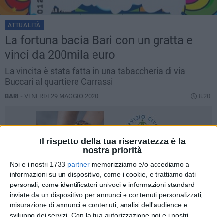
ATTUALITÀ
La fortuna bacia Bari con un gratta e
vinci da 200mila euro
La vincita è stata fatta in una tabaccheria di via
Buccari al quartiere Carrassi
BARI -
VENERDÌ 29 MAGGIO 2020
8.20
Il rispetto della tua riservatezza è la
nostra priorità
Noi e i nostri 1733
partner
memorizziamo e/o accediamo a
informazioni su un dispositivo, come i cookie, e trattiamo dati
personali, come identificatori univoci e informazioni standard
inviate da un dispositivo per annunci e contenuti personalizzati,
misurazione di annunci e contenuti, analisi dell'audience e
sviluppo dei servizi.
Con la tua autorizzazione noi e i nostri