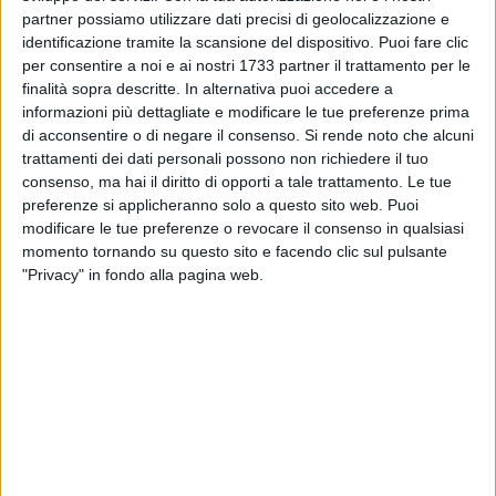
partner possiamo utilizzare dati precisi di geolocalizzazione e
identificazione tramite la scansione del dispositivo. Puoi fare clic
per consentire a noi e ai nostri 1733 partner il trattamento per le
13
finalità sopra descritte. In alternativa puoi accedere a
informazioni più dettagliate e modificare le tue preferenze prima
di acconsentire o di negare il consenso.
Si rende noto che alcuni
trattamenti dei dati personali possono non richiedere il tuo
Festa grande a Carrassi ieri dove è stata realizzata una
consenso, ma hai il diritto di opporti a tale trattamento. Le tue
vincita di 200.000 euro al Gratta e Vinci. Il tagliando
preferenze si applicheranno solo a questo sito web. Puoi
fortunato da 3 euro della serie "M'AMA non M'AMA" è stato
modificare le tue preferenze o revocare il consenso in qualsiasi
acquistato - come riporta l'agenzia di stampa AGIMEG -
momento tornando su questo sito e facendo clic sul pulsante
presso la tabaccheria Rotondo, in via Buccari.
"Privacy" in fondo alla pagina web.
8 AGOSTO 2026
Gomez e Butic si presentano ai baresi
8 AGOSTO 2026
Mercato in uscita, anche Dickmann lascia Bari