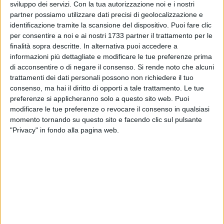
sviluppo dei servizi.
Con la tua autorizzazione noi e i nostri
partner possiamo utilizzare dati precisi di geolocalizzazione e
identificazione tramite la scansione del dispositivo. Puoi fare clic
per consentire a noi e ai nostri 1733 partner il trattamento per le
16
finalità sopra descritte. In alternativa puoi accedere a
informazioni più dettagliate e modificare le tue preferenze prima
di acconsentire o di negare il consenso.
Si rende noto che alcuni
trattamenti dei dati personali possono non richiedere il tuo
Puglia a segno con il 10eLotto. Nel concorso di venerdì 20
consenso, ma hai il diritto di opporti a tale trattamento. Le tue
ottobre, come riporta Agipronews, la vincita più alta di
preferenze si applicheranno solo a questo sito web. Puoi
giornata arriva da Bari, con un 7 Doppio Oro da 15mila euro.
modificare le tue preferenze o revocare il consenso in qualsiasi
momento tornando su questo sito e facendo clic sul pulsante
L'ultimo concorso del 10eLotto ha distribuito premi per 12
"Privacy" in fondo alla pagina web.
milioni di euro in tutta Italia, per un totale di quasi 3,07
miliardi di euro in questo 2023.
8 AGOSTO 2026
Gomez e Butic si presentano ai baresi