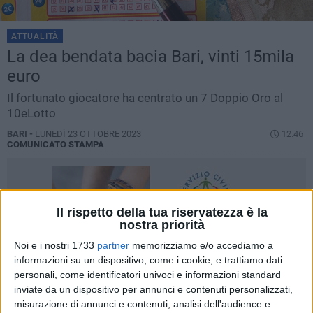
ATTUALITÀ
La dea bendata bacia Bari, vinti 15mila
euro
Il fortunato giocatore ha centrato un 7 Doppio Oro al
10eLotto
BARI -
LUNEDÌ 23 OTTOBRE 2023
12.46
COMUNICATO STAMPA
Il rispetto della tua riservatezza è la
nostra priorità
Noi e i nostri 1733
partner
memorizziamo e/o accediamo a
informazioni su un dispositivo, come i cookie, e trattiamo dati
personali, come identificatori univoci e informazioni standard
inviate da un dispositivo per annunci e contenuti personalizzati,
misurazione di annunci e contenuti, analisi dell'audience e