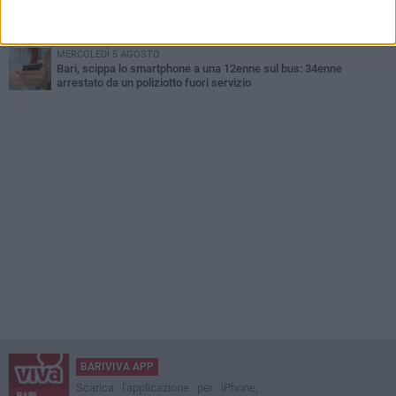
LUNEDÌ 3 AGOSTO
"Le Due Bari", un programma diffuso nei Municipi: tutti gli eventi
della settimana
MERCOLEDÌ 5 AGOSTO
Bari, scippa lo smartphone a una 12enne sul bus: 34enne
arrestato da un poliziotto fuori servizio
BARIVIVA APP
Scarica l'applicazione per iPhone,