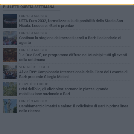
PIÙ LETTI QUESTA SETTIMANA
LUNEDÌ 3 AGOSTO
UEFA Euro 2032, formalizzata la disponibilità dello Stadio San
Nicola. Leccese: «Bari è pronta»
LUNEDÌ 3 AGOSTO
Continua la stagione dei mercati serali a Bari: il calendario di
agosto
LUNEDÌ 3 AGOSTO
"Le Due Bari", un programma diffuso nei Municipi: tutti gli eventi
della settimana
VENERDÌ 31 LUGLIO
Al via l'89ª Campionaria Internazionale della Fiera del Levante di
Bari: presente Giorgia Meloni
GIOVEDÌ 30 LUGLIO
Crisi dell’olio, gli olivicoltori tornano in piazza: grande
mobilitazione nazionale a Bari
LUNEDÌ 3 AGOSTO
Cambiamenti climatici e salute: il Policlinico di Bari in prima linea
nella ricerca