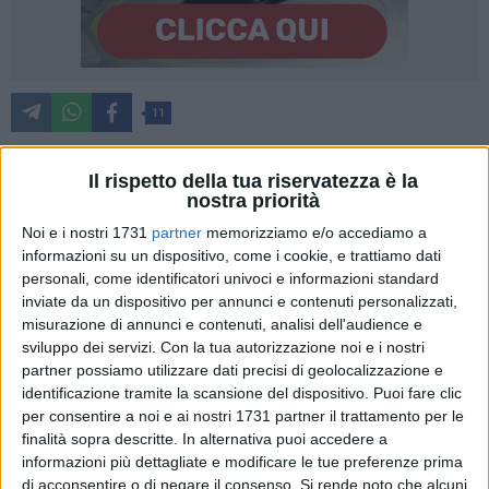
11
Il rispetto della tua riservatezza è la
Questa mattina l'assessore ai Lavori pubblici Nicola Mele e il
nostra priorità
presidente del Municipio I Lorenzo Leonetti sono intervenuti
Noi e i nostri 1731
partner
memorizziamo e/o accediamo a
all'inaugurazione della nuova area ludica ultimata nel
informazioni su un dispositivo, come i cookie, e trattiamo dati
giardino di piazza Balenzano, a Madonnella.
personali, come identificatori univoci e informazioni standard
inviate da un dispositivo per annunci e contenuti personalizzati,
misurazione di annunci e contenuti, analisi dell'audience e
Lo spazio pubblico attrezzato per più piccoli è stato allestito
sviluppo dei servizi.
Con la tua autorizzazione noi e i nostri
nella zona nord del giardino nell'ambito dell'accordo quadro
partner possiamo utilizzare dati precisi di geolocalizzazione e
biennale per la manutenzione ordinaria e straordinaria
identificazione tramite la scansione del dispositivo. Puoi fare clic
dell'arredo urbano e delle attrezzature ludiche, cofinanziato
per consentire a noi e ai nostri 1731 partner il trattamento per le
con "contributo statale" assegnato al Comune di Bari
finalità sopra descritte. In alternativa puoi accedere a
(Decreto Ministero dell'Interno Dipartimento per gli Affari
informazioni più dettagliate e modificare le tue preferenze prima
di acconsentire o di negare il consenso.
Si rende noto che alcuni
Interni e territoriali del 14.01.2022).