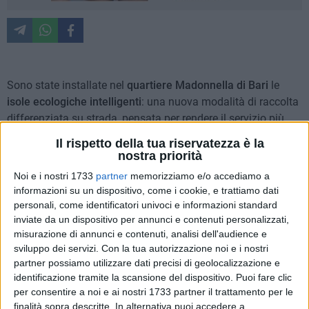
Sono state installate nel
quartiere Madonnella di Bari
le
isole ecologiche intelligenti
: una nuova modalità di raccolta
differenziata su strada, pensata per rendere il servizio più
efficiente, ordinato e sostenibile.
Il rispetto della tua riservatezza è la
nostra priorità
I nuovi cassonetti si apriranno con tessera o App e
Noi e i nostri 1733
partner
memorizziamo e/o accediamo a
sostituiranno progressivamente quelli attuali. La modalità è
informazioni su un dispositivo, come i cookie, e trattiamo dati
semplice: apri, conferisci, chiudi. Non mancano però le
personali, come identificatori univoci e informazioni standard
polemiche sull'utilizzo da parte degli anziani o di chi ha poca
inviate da un dispositivo per annunci e contenuti personalizzati,
dimestichezza con la tecnologia.
misurazione di annunci e contenuti, analisi dell'audience e
sviluppo dei servizi.
Con la tua autorizzazione noi e i nostri
Nella fase iniziale, però, i cassonetti saranno accessibili a
partner possiamo utilizzare dati precisi di geolocalizzazione e
tutti, senza tessera o App, per permettere ai cittadini di
identificazione tramite la scansione del dispositivo. Puoi fare clic
abituarsi al nuovo sistema.
per consentire a noi e ai nostri 1733 partner il trattamento per le
Tutte le informazioni al link:
https://giustoungesto.it/
per
finalità sopra descritte. In alternativa puoi accedere a