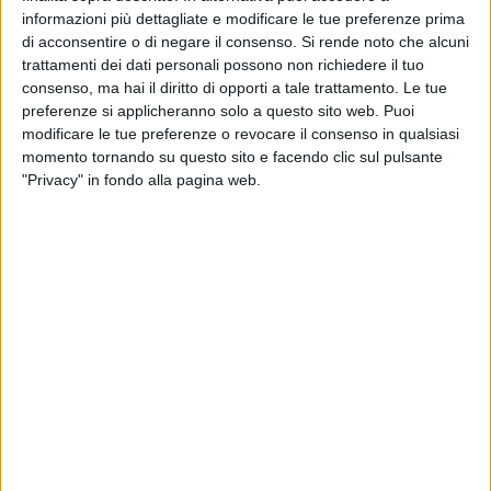
come ottenere la tessera e il codice digitale per l'App.
informazioni più dettagliate e modificare le tue preferenze prima
Informazioni utili anche chiamando il numero verde 800
di acconsentire o di negare il consenso.
Si rende noto che alcuni
011558.
trattamenti dei dati personali possono non richiedere il tuo
consenso, ma hai il diritto di opporti a tale trattamento. Le tue
Sotto il nostro scritto il video completo pubblicato sui canali
preferenze si applicheranno solo a questo sito web. Puoi
social dal Comune di Bari.
modificare le tue preferenze o revocare il consenso in qualsiasi
momento tornando su questo sito e facendo clic sul pulsante
"Privacy" in fondo alla pagina web.