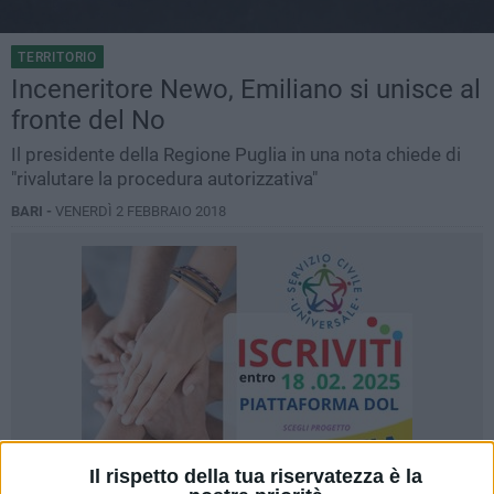
TERRITORIO
Inceneritore Newo, Emiliano si unisce al
fronte del No
Il presidente della Regione Puglia in una nota chiede di
"rivalutare la procedura autorizzativa"
BARI -
VENERDÌ 2 FEBBRAIO 2018
Il rispetto della tua riservatezza è la