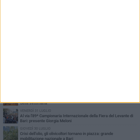
PIÙ LETTI QUESTA SETTIMANA
LUNEDÌ 3 AGOSTO
UEFA Euro 2032, formalizzata la disponibilità dello Stadio San
Nicola. Leccese: «Bari è pronta»
LUNEDÌ 3 AGOSTO
Continua la stagione dei mercati serali a Bari: il calendario di
agosto
LUNEDÌ 3 AGOSTO
"Le Due Bari", un programma diffuso nei Municipi: tutti gli eventi
della settimana
VENERDÌ 31 LUGLIO
Al via l'89ª Campionaria Internazionale della Fiera del Levante di
Bari: presente Giorgia Meloni
GIOVEDÌ 30 LUGLIO
Crisi dell’olio, gli olivicoltori tornano in piazza: grande
mobilitazione nazionale a Bari