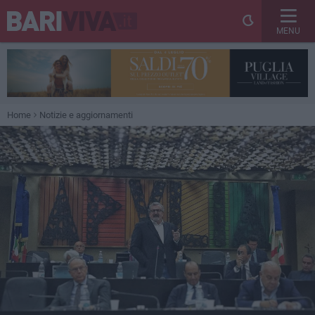
MENU
Home
Notizie e aggiornamenti