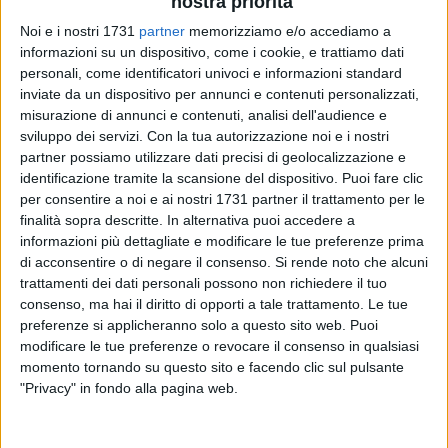
nostra priorità
Noi e i nostri 1731
partner
memorizziamo e/o accediamo a
informazioni su un dispositivo, come i cookie, e trattiamo dati
7
personali, come identificatori univoci e informazioni standard
inviate da un dispositivo per annunci e contenuti personalizzati,
misurazione di annunci e contenuti, analisi dell'audience e
sviluppo dei servizi.
Con la tua autorizzazione noi e i nostri
Il presidente della Regione Puglia finalmente rompe il
partner possiamo utilizzare dati precisi di geolocalizzazione e
silenzio sulla questione dell'inceneritore. Dopo essere più
identificazione tramite la scansione del dispositivo. Puoi fare clic
volte stato sollecitato dalle diverse associazioni contrarie
per consentire a noi e ai nostri 1731 partner il trattamento per le
all'impianto, dopo i diversi incontri in cui il sindaco di Bari e
finalità sopra descritte. In alternativa puoi accedere a
quello di Modugno si sono detti contrari, anche Emiliano si
informazioni più dettagliate e modificare le tue preferenze prima
di acconsentire o di negare il consenso.
Si rende noto che alcuni
accoda e dice no all'impianto di ossido-combustione. E lo fa
trattamenti dei dati personali possono non richiedere il tuo
con una nota in cui chiede espressamente agli uffici di
consenso, ma hai il diritto di opporti a tale trattamento. Le tue
rivalutare le autorizzazioni concesse anche sulla base della
preferenze si applicheranno solo a questo sito web. Puoi
contrarietà del sindaco Decaro e dell'indisponibilita di poter
modificare le tue preferenze o revocare il consenso in qualsiasi
inviare alla nuova struttura rifiuti da parte di Amiu.
momento tornando su questo sito e facendo clic sul pulsante
"Privacy" in fondo alla pagina web.
«Facendo seguito al comunicato relativo alla realizzazione
del nuovo impianto Newo nell'area industriale di Bari - si può