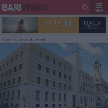
MENU
Home
Notizie e aggiornamenti