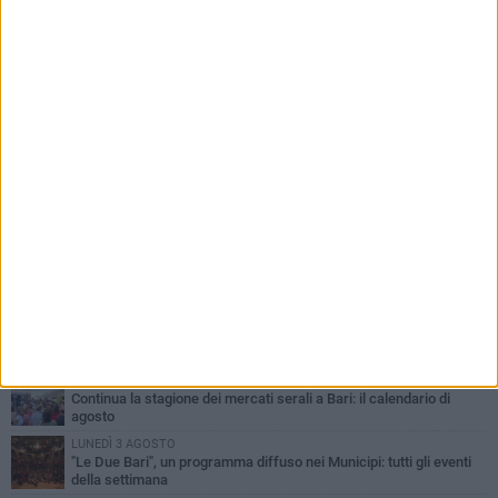
PIÙ LETTI QUESTA SETTIMANA
LUNEDÌ 3 AGOSTO
UEFA Euro 2032, formalizzata la disponibilità dello Stadio San
Nicola. Leccese: «Bari è pronta»
LUNEDÌ 3 AGOSTO
Continua la stagione dei mercati serali a Bari: il calendario di
agosto
LUNEDÌ 3 AGOSTO
"Le Due Bari", un programma diffuso nei Municipi: tutti gli eventi
della settimana