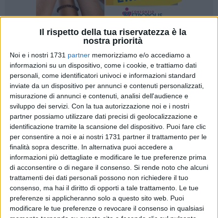
Il rispetto della tua riservatezza è la
nostra priorità
5
A cura di
ELGA MONTANI
Noi e i nostri 1731
partner
memorizziamo e/o accediamo a
informazioni su un dispositivo, come i cookie, e trattiamo dati
personali, come identificatori univoci e informazioni standard
inviate da un dispositivo per annunci e contenuti personalizzati,
Prosegue la telenovela relativa all'impianto di ossido-
misurazione di annunci e contenuti, analisi dell'audience e
combustione dopo che la Newo di Foggia ha ottenuto
sviluppo dei servizi.
Con la tua autorizzazione noi e i nostri
l'autorizzazione alla costruzione da parte della Regioen
partner possiamo utilizzare dati precisi di geolocalizzazione e
identificazione tramite la scansione del dispositivo. Puoi fare clic
Puglia. Il fronte del No all'impianto è sempre più compatto e
per consentire a noi e ai nostri 1731 partner il trattamento per le
conta personaggi illustri, dal sindaco di Modugno, Nicola
finalità sopra descritte. In alternativa puoi accedere a
Magrone, preoccupato per l'impatto della struttura sulla sua
informazioni più dettagliate e modificare le tue preferenze prima
cittadina, al sindaco di Bari, Antonio Decaro, il quale lo
di acconsentire o di negare il consenso.
Si rende noto che alcuni
ritiene un impianto inadeguato in quanto sperimentale e che
trattamenti dei dati personali possono non richiedere il tuo
ribadisce il preferire investimenti sulla raccolta differenziata
consenso, ma hai il diritto di opporti a tale trattamento. Le tue
ad esperimenti di questo tipo.
preferenze si applicheranno solo a questo sito web. Puoi
modificare le tue preferenze o revocare il consenso in qualsiasi