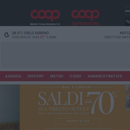
PI
Lec
28.5
°C
CIELO SERENO
NOTI
31°
OGGI MIN
25°
MAX
A
BARI
DIRETTORE
ANTO
AGENDA
IREPORT
METEO
VIDEO
AMMINISTRATIVE
ri
fuo