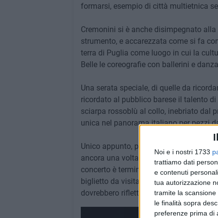
formarsi, esempio di città multietnica se
Cremonini si è anche disimpegnato alla f
strumento, e accarezzata come si fa con
terra di Puglia come luogo in cui la cul
Belle le coreografie con ballerini e danza
Una serata speciale, di quelle da ricordar
ricordato al pubblico barese il talento di
sciarpa rossoblù al collo, inebriato dal
unica nel panorama italiano per pezzi d
I
Unico appunto, per la verità non da poco
Noi e i nostri 1733
p
ancora una volta lentissimo dai parcheggi,
trattiamo dati person
concerto è terminato alle 23.30), come
e contenuti personali
biglietto da visita non di certo da città 
tua autorizzazione no
dovrebbero riflettere.
tramite la scansione 
le finalità sopra des
preferenze prima di 