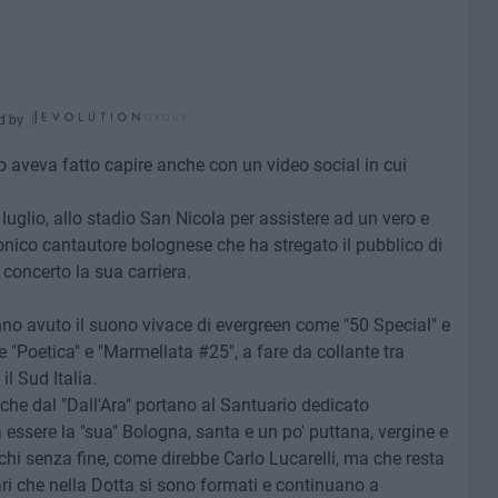
d by
, lo aveva fatto capire anche con un video social in cui
 luglio, allo stadio San Nicola per assistere ad un vero e
ionico cantautore bolognese che ha stregato il pubblico di
concerto la sua carriera.
nno avuto il suono vivace di evergreen come "50 Special" e
 "Poetica" e "Marmellata #25", a fare da collante tra
il Sud Italia.
 che dal "Dall'Ara" portano al Santuario dedicato
 essere la "sua" Bologna, santa e un po' puttana, vergine e
chi senza fine, come direbbe Carlo Lucarelli, ma che resta
tari che nella Dotta si sono formati e continuano a