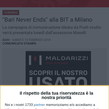
TURISMO
"Bari Never Ends" alla BIT a Milano
La campagna di comunicazione ideata da Push studio
verrà presentata lunedì dall'assessore Maselli
BARI -
SABATO 10 FEBBRAIO 2018
COMUNICATO STAMPA
Il rispetto della tua riservatezza è la
nostra priorità
Noi e i nostri 1733
partner
memorizziamo e/o accediamo a