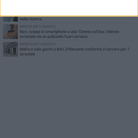
della settimana
LUNEDÌ 3 AGOSTO
Cambiamenti climatici e salute: il Policlinico di Bari in prima linea
nella ricerca
MERCOLEDÌ 5 AGOSTO
Bari, scippa lo smartphone a una 12enne sul bus: 34enne
arrestato da un poliziotto fuori servizio
MERCOLEDÌ 5 AGOSTO
Mafia e sale giochi a Bari, il Riesame conferma il carcere per 7
arrestati