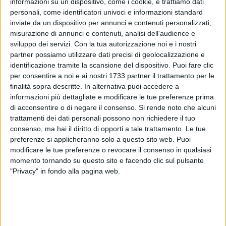
informazioni su un dispositivo, come i cookie, e trattiamo dati
personali, come identificatori univoci e informazioni standard
inviate da un dispositivo per annunci e contenuti personalizzati,
3
misurazione di annunci e contenuti, analisi dell'audience e
sviluppo dei servizi.
Con la tua autorizzazione noi e i nostri
partner possiamo utilizzare dati precisi di geolocalizzazione e
identificazione tramite la scansione del dispositivo. Puoi fare clic
La campagna di comunicazione del comune di Bari a
per consentire a noi e ai nostri 1733 partner il trattamento per le
Milano. "Bari never ends" sarà, infatti, presentata alla BIT -
finalità sopra descritte. In alternativa puoi accedere a
Borsa Internazionale del Turismo 2018, in programma a
informazioni più dettagliate e modificare le tue preferenze prima
Milano da domenica 11 a martedì 13 febbraio. Sarà
di acconsentire o di negare il consenso.
Si rende noto che alcuni
l'assessore alle Culture e al Turismo,
Silvio Maselli
, a
trattamenti dei dati personali possono non richiedere il tuo
illustrare agli operatori turistici presenti lo spot, la campagna
consenso, ma hai il diritto di opporti a tale trattamento. Le tue
di comunicazione multisoggetto e l'intero coordinato grafico
preferenze si applicheranno solo a questo sito web. Puoi
modificare le tue preferenze o revocare il consenso in qualsiasi
del brand cittadino, elaborati dall'agenzia
Push studio
,
momento tornando su questo sito e facendo clic sul pulsante
aggiudicataria della gara sul re-branding dell'immagine della
"Privacy" in fondo alla pagina web.
città di Bari.
Nei giorni immediatamente successivi alla BIT, lo spot di
Bari, scritto e diretto da Gianni Torres con la direzione
artistica di Giuseppe Laselva e la produzione esecutiva di