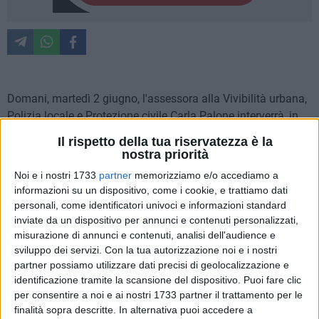
Domani, martedì 2 giugno, l'assessora alla Vivibilità urbana,
Polizia locale e Protezione civile Carla Palone interverrà, in
rappresentanza del Comune di Bari, alla cerimonia
Il rispetto della tua riservatezza è la
organizzata dalla Prefettura di Bari per il 80^ anniversario
nostra priorità
della fondazione della Repubblica Italiana. Il programma
Noi e i nostri 1733
partner
memorizziamo e/o accediamo a
delle celebrazioni, che si svolgeranno alla presenza delle
informazioni su un dispositivo, come i cookie, e trattiamo dati
massime autorità locali, avrà inizio alle ore 10, presso il
personali, come identificatori univoci e informazioni standard
Sacrario Militare dei caduti d'Oltremare, con gli onori ai
inviate da un dispositivo per annunci e contenuti personalizzati,
Caduti, la deposizione della corona d'alloro e la firma
misurazione di annunci e contenuti, analisi dell'audience e
sviluppo dei servizi.
Con la tua autorizzazione noi e i nostri
dell'Albo d'onore in memoria dei 75.000 militari italiani
partner possiamo utilizzare dati precisi di geolocalizzazione e
caduti in terra straniera durante le due guerre mondiali.
identificazione tramite la scansione del dispositivo. Puoi fare clic
per consentire a noi e ai nostri 1733 partner il trattamento per le
A seguire, alle ore 11, in piazza Libertà, avrà luogo la
finalità sopra descritte. In alternativa puoi accedere a