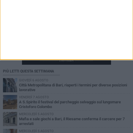
PIÙ LETTI QUESTA SETTIMANA
GIOVEDÌ 6 AGOSTO
Città Metropolitana di Bari, riaperti i termini per diverse posizioni
lavorative
VENERDÌ 7 AGOSTO
A S.Spirito il festival del parcheggio selvaggio sul lungomare
Cristoforo Colombo
MERCOLEDÌ 5 AGOSTO
Mafia e sale giochi a Bari, il Riesame conferma il carcere per 7
arrestati
MERCOLEDÌ 5 AGOSTO