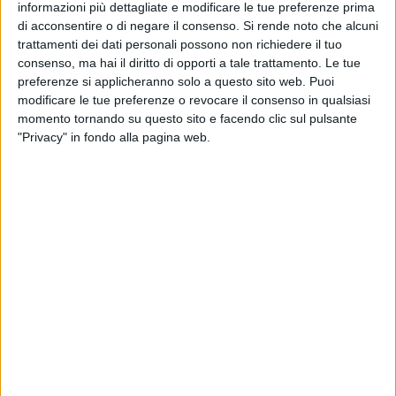
cerimonia dell'alzabandiera con la lettura dei messaggi del
informazioni più dettagliate e modificare le tue preferenze prima
Presidente della Repubblica e del Ministro della Difesa. La
di acconsentire o di negare il consenso.
Si rende noto che alcuni
giornata si concluderà con un concerto in piazza Libertà a
trattamenti dei dati personali possono non richiedere il tuo
consenso, ma hai il diritto di opporti a tale trattamento. Le tue
cura della Banda Interforze del Presidio Militare di Bari, che
preferenze si applicheranno solo a questo sito web. Puoi
avrà inizio alle ore 20.
modificare le tue preferenze o revocare il consenso in qualsiasi
momento tornando su questo sito e facendo clic sul pulsante
Per consentire lo svolgimento delle celebrazioni la Polizia
"Privacy" in fondo alla pagina web.
Locale, con apposita ordinanza, ha previsto una serie di
divieti che di seguito si elencano:
Dalle ore 00.01 del giorno 30 maggio 2026 fino alle ore
24.00 del giorno 3 giugno 2026 e, comunque, fino al
termine dei lavori di smontaggio delle strutture
necessarie alla manifestazione, si autorizza, sul
piazzale L. Giannella, in deroga ai vigenti divieti, il
transito e la sosta dei mezzi interessati per le operazioni
di allestimento e disallestimento;
Il giorno 2 giugno 2026: