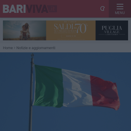
MENU
Home
Notizie e aggiornamenti