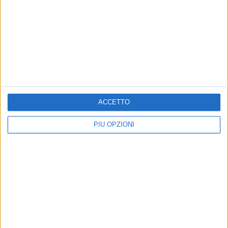
ACCETTO
PIÙ OPZIONI
Altri contenuti a tema