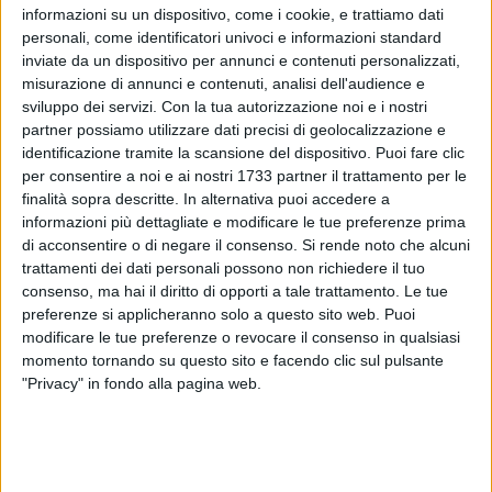
informazioni su un dispositivo, come i cookie, e trattiamo dati
personali, come identificatori univoci e informazioni standard
inviate da un dispositivo per annunci e contenuti personalizzati,
misurazione di annunci e contenuti, analisi dell'audience e
1
sviluppo dei servizi.
Con la tua autorizzazione noi e i nostri
partner possiamo utilizzare dati precisi di geolocalizzazione e
identificazione tramite la scansione del dispositivo. Puoi fare clic
per consentire a noi e ai nostri 1733 partner il trattamento per le
Quell'assalto sulla strada provinciale 231 ha fruttato un
finalità sopra descritte. In alternativa puoi accedere a
bottino di circa 200mila euro di salumi. Il cerchio intorno ai
informazioni più dettagliate e modificare le tue preferenze prima
sei
componenti della banda, residenti tra Bari, Andria e
di acconsentire o di negare il consenso.
Si rende noto che alcuni
Bitonto, si è chiuso a poco più di mese dai fatti, al termine di
trattamenti dei dati personali possono non richiedere il tuo
laboriose indagini svolte dai
Carabinieri del Comando
consenso, ma hai il diritto di opporti a tale trattamento. Le tue
preferenze si applicheranno solo a questo sito web. Puoi
Provinciale di Barletta-Andria-Trani.
modificare le tue preferenze o revocare il consenso in qualsiasi
momento tornando su questo sito e facendo clic sul pulsante
Gli imputati hanno deciso di patteggiare pene fra i
6 mesi e i
"Privacy" in fondo alla pagina web.
4 anni
da scontare ai domiciliari. Si tratta di
Michele
Carrara
, 48enne di Bitonto (4 anni e 6.000 euro di multa),
Giuseppe Frappampina
, 40enne di Bari (3 anni, 2 mesi oltre
a 1.400 euro di multa),
Riccardo Guglielmi
, 57 anni (4 anni e