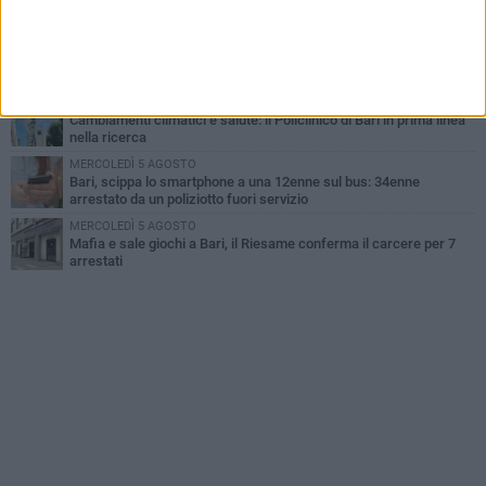
agosto
LUNEDÌ 3 AGOSTO
"Le Due Bari", un programma diffuso nei Municipi: tutti gli eventi
della settimana
LUNEDÌ 3 AGOSTO
Cambiamenti climatici e salute: il Policlinico di Bari in prima linea
nella ricerca
MERCOLEDÌ 5 AGOSTO
Bari, scippa lo smartphone a una 12enne sul bus: 34enne
arrestato da un poliziotto fuori servizio
MERCOLEDÌ 5 AGOSTO
Mafia e sale giochi a Bari, il Riesame conferma il carcere per 7
arrestati