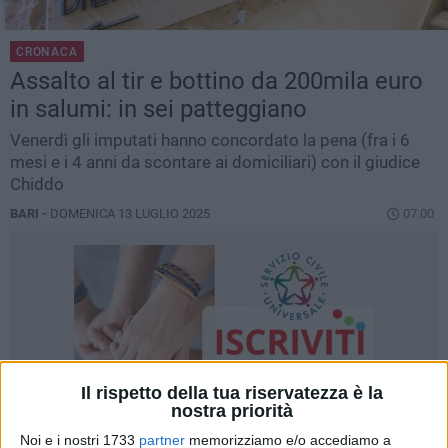
CRONACA
Assalto al tir e bottino da 200mila euro
in salumi: in sei patteggiano
Venerdì gli imputati hanno concordato la pena (fra i 6
mesi e i 4 anni da scontare ai domiciliari) con il giudice
Chiddo
BARI -
DOMENICA 13 LUGLIO 2025
07.00
Il rispetto della tua riservatezza è la
nostra priorità
Noi e i nostri 1733
partner
memorizziamo e/o accediamo a