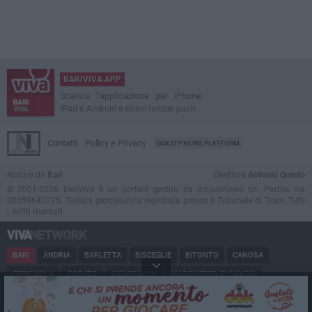
BARIVIVA APP
Scarica l'applicazione per iPhone,
iPad e Android e ricevi notizie push
Contatti
Policy e Privacy
GOCITY NEWS PLATFORM
Notizie da
Bari
Direttore
Antonio Quinto
© 2001-2026 BariViva è un portale gestito da InnovaNews srl. Partita iva
08059640725. Testata giornalistica registrata presso il Tribunale di Trani. Tutti
i diritti riservati.
BARI
ANDRIA
BARLETTA
BISCEGLIE
BITONTO
CANOSA
CERIGNOLA
CORATO
GIOVINAZZO
MARGHERITA DI SAVOIA
MINERVINO
MODUGNO
MOLFETTA
PUGLIA
RUVO
SAN FERDINANDO
SPINAZZOLA
TERLIZZI
TRANI
TRINITAPOLI