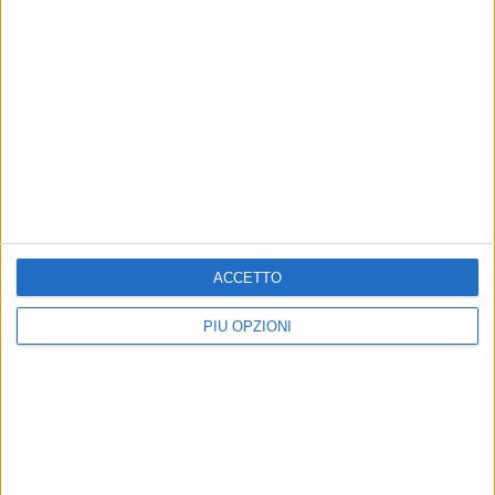
Altri contenuti a tema
ACCETTO
PIÙ OPZIONI
Tir sequestrato e rapinato,
sei arresti. Anche un