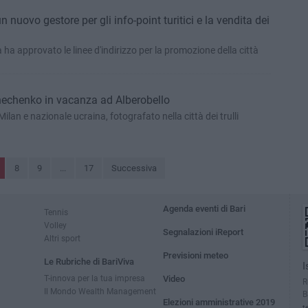
n nuovo gestore per gli info-point turitici e la vendita dei
 ha approvato le linee d'indirizzo per la promozione della città
 Shechenko in vacanza ad Alberobello
Milan e nazionale ucraina, fotografato nella città dei trulli
8
9
...
17
Successiva
Agenda eventi di Bari
Tennis
Volley
Segnalazioni iReport
Altri sport
Previsioni meteo
Le Rubriche di BariViva
I
T-innova per la tua impresa
Video
R
Il Mondo Wealth Management
B
Elezioni amministrative 2019
t