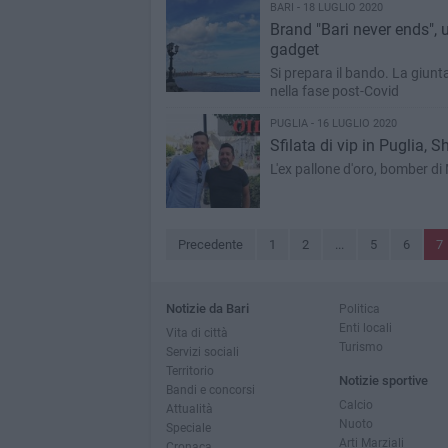
BARI - 18 LUGLIO 2020
Brand "Bari never ends", u
gadget
Si prepara il bando. La giunta
nella fase post-Covid
PUGLIA - 16 LUGLIO 2020
Sfilata di vip in Puglia,
L'ex pallone d'oro, bomber di 
Precedente
1
2
...
5
6
7
Notizie da Bari
Politica
Enti locali
Vita di città
Turismo
Servizi sociali
Territorio
Notizie sportive
Bandi e concorsi
Calcio
Attualità
Nuoto
Speciale
Arti Marziali
Cronaca