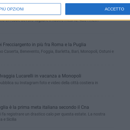
PIÙ OPZIONI
ACCETTO
porto di Bari ma niente inaugurazione
no avrebbe dovuto tagliare il nastro mesi fa. 400 i metri
ei Frecciargento in più fra Roma e la Puglia
o Caserta, Benevento, Foggia, Barletta, Bari, Monopoli, Ostuni e
Selvaggia Lucarelli in vacanza a Monopoli
ubblica su Instagram foto e video della città costiera in
glia è la prima meta italiana secondo il Cna
ti fa registrare un drastico calo per questa estate. La nostra
 e Sicilia