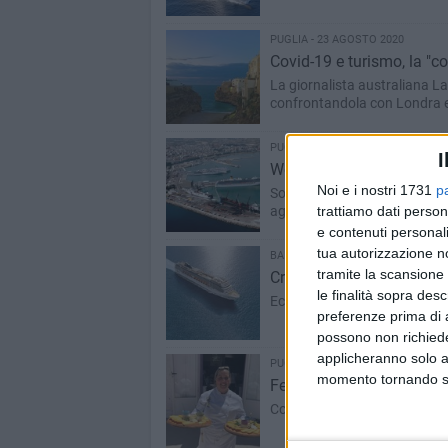
PUGLIA - 23 AGOSTO 2020
Covid-19 e turismo, la "c
La giornalista australiana La
confrontandola con Londra e
PUGLIA - 19 AGOSTO 2020
I
Weekend di Ferragosto, in 
Noi e i nostri 1731
p
Sono 3.600 i passeggeri che s
trattiamo dati person
agosto
e contenuti personali
tua autorizzazione no
BARI - 15 AGOSTO 2020
tramite la scansione 
Crociere, riparte da Bari 
le finalità sopra des
Ecco come le maggiori compag
preferenze prima di 
possono non richieder
applicheranno solo a
PUGLIA - 14 AGOSTO 2020
momento tornando su 
Ferragosto in agriturismo
Coldiretti: «Pernotti fino a 1