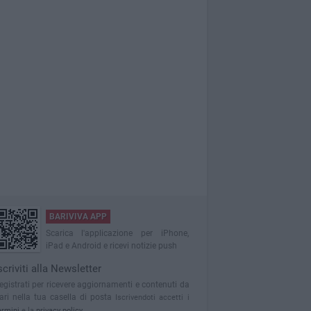
BARIVIVA APP
Scarica l'applicazione per iPhone,
iPad e Android e ricevi notizie push
scriviti alla Newsletter
egistrati per ricevere aggiornamenti e contenuti da
ari nella tua casella di posta
Iscrivendoti accetti i
ermini
e la
privacy policy