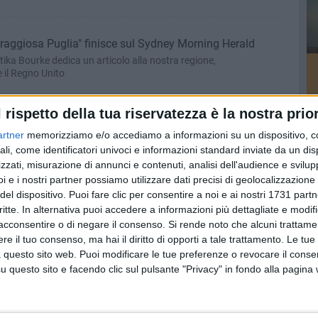
oraggiosa Puglia" finisce sul Sydney Morning Herald
tika Bourke dedica un articolo alla nostra regione,
 il Regno Unito
l rispetto della tua riservatezza è la nostra prior
Puglia oltre 5mila arrivi con le navi
artner
memorizziamo e/o accediamo a informazioni su un dispositivo, c
i sono imbarcati dagli scali della nostra regione fra 14 e 17
ali, come identificatori univoci e informazioni standard inviate da un di
zzati, misurazione di annunci e contenuti, analisi dell'audience e svilupp
i e i nostri partner possiamo utilizzare dati precisi di geolocalizzazione 
del dispositivo. Puoi fare clic per consentire a noi e ai nostri 1731 partn
la Msc con nuovi protocolli anti Covid
critte. In alternativa puoi accedere a informazioni più dettagliate e modif
nie di navigazione affrontano il virus dopo lo stop
acconsentire o di negare il consenso.
Si rende noto che alcuni trattamen
e il tuo consenso, ma hai il diritto di opporti a tale trattamento. Le tue
 questo sito web. Puoi modificare le tue preferenze o revocare il conse
questo sito e facendo clic sul pulsante "Privacy" in fondo alla pagina
, è boom di prenotazioni in Puglia
4 giorni, +35% per cene e pranzi contadini»