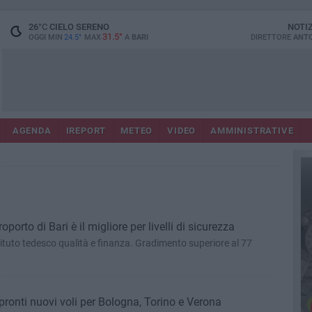
26
°C
CIELO SERENO
NOTI
31.5°
OGGI MIN
24.5°
MAX
A
BARI
DIRETTORE
ANTO
AGENDA
IREPORT
METEO
VIDEO
AMMINISTRATIVE
orto di Bari è il migliore per livelli di sicurezza
'istituto tedesco qualità e finanza. Gradimento superiore al 77
 pronti nuovi voli per Bologna, Torino e Verona