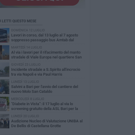
Ù LETTI QUESTO MESE
DOMENICA 12 LUGLIO
Lavori in corso, dal 13 luglio al 7 agosto
soppresso passaggio bus Amtab dal
itero di S.Spirito
MARTEDÌ 14 LUGLIO
A​l via i lavori per il rifacimento del manto
stradale di Viale Europa nel quartiere San
olo
GIOVEDÌ 23 LUGLIO
Incidente stradale a S.Spirito all'incrocio
tra via Napoli e via Paul Harris
LUNEDÌ 13 LUGLIO
Salvini a Bari per l'avvio del cantiere del
nuovo Molo San Cataldo
MERCOLEDÌ 8 LUGLIO
"Diabete in Vista”: il 17 luglio al via lo
screening gratuito della ASL Bari per la
inopatia diabetica
LUNEDÌ 20 LUGLIO
Audizione Nucleo di Valutazione UNIBA al
De Bellis di Castellana Grotte