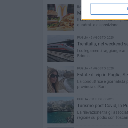
BARI - 10 AGOSTO 2020
McDonald's apre all' aero
Il colosso americano del pani
quadrati a disposizione
PUGLIA - 5 AGOSTO 2020
Trenitalia, nel weekend s
I collegamenti raggiungerann
Brindisi
PUGLIA - 4 AGOSTO 2020
Estate di vip in Puglia, 
La conduttrice e giornalista p
provincia di Bari
PUGLIA - 30 LUGLIO 2020
Turismo post-Covid, la Pu
La rilevazione tra gli associa
regione sul podio con Toscana