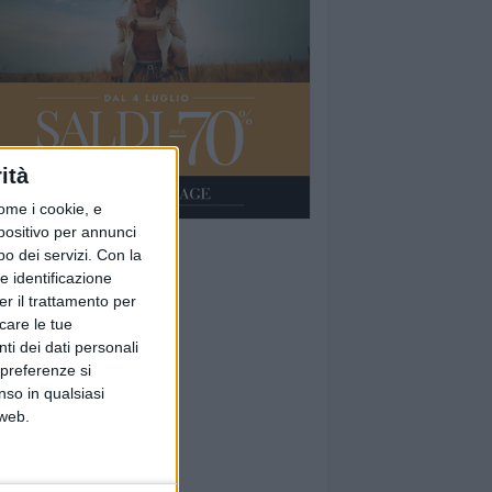
ità
ome i cookie, e
spositivo per annunci
o dei servizi.
Con la
e identificazione
er il trattamento per
icare le tue
ti dei dati personali
 preferenze si
nso in qualsiasi
 web.