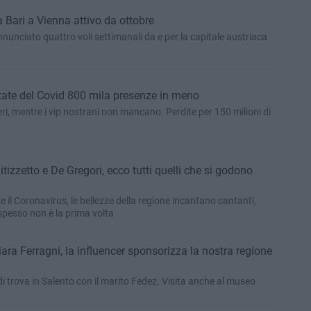
 Bari a Vienna attivo da ottobre
unciato quattro voli settimanali da e per la capitale austriaca
state del Covid 800 mila presenze in meno
ieri, mentre i vip nostrani non mancano. Perdite per 150 milioni di
tizzetto e De Gregori, ecco tutti quelli che si godono
l Coronavirus, le bellezze della regione incantano cantanti,
e spesso non è la prima volta
ara Ferragni, la influencer sponsorizza la nostra regione
di trova in Salento con il marito Fedez. Visita anche al museo