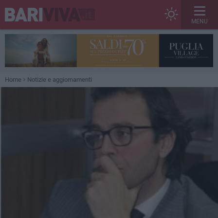
MENU
Home
Notizie e aggiornamenti