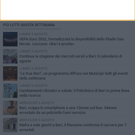
PIÙ LETTI QUESTA SETTIMANA
LUNEDÌ 3 AGOSTO
UEFA Euro 2032, formalizzata la disponibilità dello Stadio San
Nicola. Leccese: «Bari è pronta»
LUNEDÌ 3 AGOSTO
Continua la stagione dei mercati serali a Bari: il calendario di
agosto
LUNEDÌ 3 AGOSTO
"Le Due Bari", un programma diffuso nei Municipi: tutti gli eventi
della settimana
LUNEDÌ 3 AGOSTO
Cambiamenti climatici e salute: il Policlinico di Bari in prima linea
nella ricerca
MERCOLEDÌ 5 AGOSTO
Bari, scippa lo smartphone a una 12enne sul bus: 34enne
arrestato da un poliziotto fuori servizio
MERCOLEDÌ 5 AGOSTO
Mafia e sale giochi a Bari, il Riesame conferma il carcere per 7
arrestati