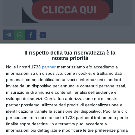
5
Il rispetto della tua riservatezza è la
nostra priorità
«Mentre la seconda ondata di Covid-19 rischia di dare il
definitivo colpo di grazia, la Puglia non riesce a "custodire" il
Noi e i nostri 1733
partner
memorizziamo e/o accediamo a
suo sistema di ricettività alberghiera ed extra alberghiera».
informazioni su un dispositivo, come i cookie, e trattiamo dati
personali, come identificatori univoci e informazioni standard
La denuncia arriva da Federalberghi Puglia, che in una nota
inviate da un dispositivo per annunci e contenuti personalizzati,
attacca la Regione Puglia per il bando finalizzato
misurazione di annunci e contenuti, analisi dell'audience e
all'erogazione di finanziamenti a fondo perduto per il
sviluppo dei servizi.
Con la tua autorizzazione noi e i nostri
comparto ricettivo.
partner possiamo utilizzare dati precisi di geolocalizzazione e
identificazione tramite la scansione del dispositivo. Puoi fare clic
«Nonostante le promesse di aprile, la misura proposta dalla
per consentire a noi e ai nostri 1733 partner il trattamento per le
Federalberghi Puglia, che prevedeva le sovvenzioni a fondo
finalità sopra descritte. In alternativa puoi accedere a
informazioni più dettagliate e modificare le tue preferenze prima
perduto a ristoro dei nove mesi di gravi perdite, non ha