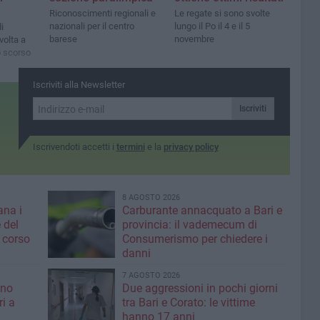
Riconoscimenti regionali e
Le regate si sono svolte
nazionali per il centro
lungo il Po il 4 e il 5
i
barese
novembre
volta a
o scorso
Iscriviti alla Newsletter
Iscriviti
Iscrivendoti accetti i
termini
e la
privacy policy
8 AGOSTO 2026
ana i
Carburante annacquato a Bari e
 del
provincia: il vademecum di
 corso
Consumerismo per chiedere i
danni
7 AGOSTO 2026
ino
Due aggressioni in pochi giorni
ri a
tra Bari e Corato: le vittime
hanno 17 anni