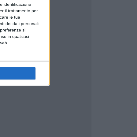
e identificazione
er il trattamento per
icare le tue
ti dei dati personali
 preferenze si
nso in qualsiasi
 web.