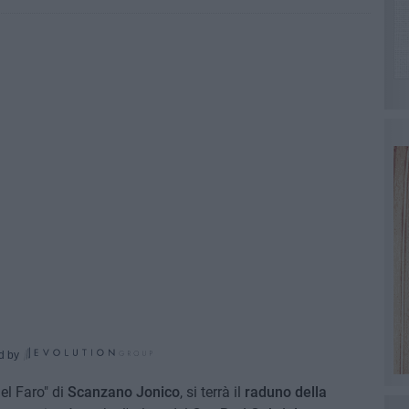
d by
Del Faro" di
Scanzano Jonico
, si terrà il
raduno della