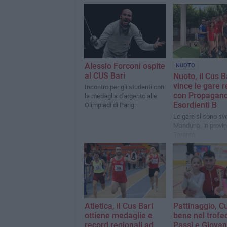
Alessio Forconi ospite
NUOTO
al CUS Bari
Nuoto, il Cus B
vince le gare r
Incontro per gli studenti con
con Propagan
la medaglia d'argento alle
Esordienti B
Olimpiadi di Parigi
Le gare si sono svo
Manduria, in provin
Taranto
Atletica, il Cus Bari
Pattinaggio, C
ottiene medaglie e
bene nel trofe
record regionali ad
Passi e Giovan