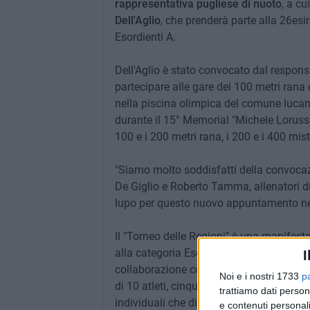
rappresentativa pugliese di nuoto
, a cu
Dell'Aglio
, che prenderà parte alla 26esi
Esordienti A.
Dell'Aglio è stato convocato dal respons
partecipare alle gare dei 100 metri rana
nella piscina olimpica del comune lucano.
durante il 15° Memorial "Michele Lorusso"
100 e i 200 metri rana, i 200 e i 400 misti
"Siamo molto soddisfatti della convocaz
De Giglio e Roberto Tamma, allenatori di 
lupo per questo nuovo appuntamento nel
Il "Torneo delle Regioni" è una manifest
alla categoria Esordienti A, quest'anno 
I
collaborazione con la Federazione Nuo
Noi e i nostri 1733
p
di 10 atleti, cinque maschi e cinque femm
trattiamo dati person
individuali che di squadra, che riguarderan
e contenuti personali