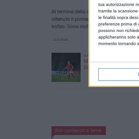
tua autorizzazione no
tramite la scansione 
Al termine della competizione sarà stilat
le finalità sopra des
ottenuto il punteggio più alto, dato dalla 
preferenze prima di 
trofeo. Sono inoltre previsti premi per l
possono non richieder
applicheranno solo a
CUS BARI
momento tornando su 
8 AGOSTO 2026
Mercato in uscita, anche
Dickmann lascia Bari
Altri contenuti a tema