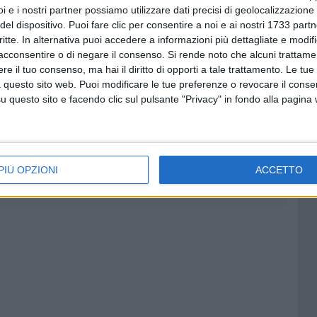
i e i nostri partner possiamo utilizzare dati precisi di geolocalizzazione 
del dispositivo. Puoi fare clic per consentire a noi e ai nostri 1733 partn
a una classifica dei Comitati regionali e quello che avrà
critte. In alternativa puoi accedere a informazioni più dettagliate e modif
somma dei risultati dei singoli atleti, si aggiudicherà il
acconsentire o di negare il consenso.
Si rende noto che alcuni trattamen
a migliore prestazione maschile e femminile.
e il tuo consenso, ma hai il diritto di opporti a tale trattamento. Le tue
 questo sito web. Puoi modificare le tue preferenze o revocare il conse
questo sito e facendo clic sul pulsante "Privacy" in fondo alla pagina
8 AGOSTO 2026
"Aiutaci a fare i cartoni", parte la
campagna per la raccolta sulla
costa barese
PIÙ OPZIONI
ACCETTO