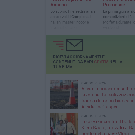
Ancona
Promesse
Lo scorso fine settimana si
La prima giornata d
sono svolti i Campionati
competizioni si è s
italiani master indoor e
Molfetta durante l
invernali di lanci
weekend
RICEVI AGGIORNAMENTI E
CONTENUTI DA BARI
GRATIS
NELLA
TUA E-MAIL
8 AGOSTO 2026
Al via la prossima settim
lavori per la realizzazione
tronco di fogna bianca in
Alcide De Gasperi
8 AGOSTO 2026
Leccese incontra il baller
Kledi Kadiu, arrivato a Ba
bordo della nave Vlora