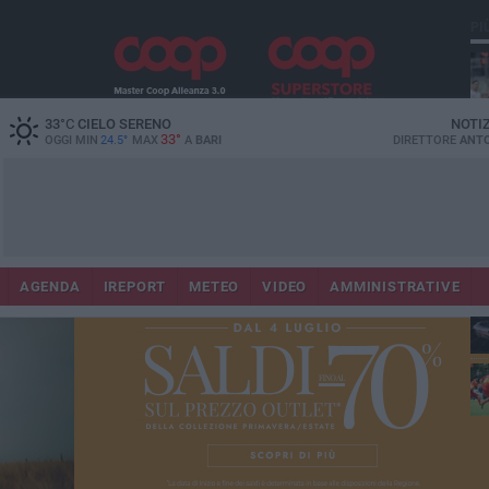
PI
33
°C
CIELO SERENO
NOTI
33°
OGGI MIN
24.5°
MAX
A
BARI
DIRETTORE
ANTO
AGENDA
IREPORT
METEO
VIDEO
AMMINISTRATIVE