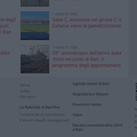
7 AGOSTO 2026
le degli
Serie C, scossone nel girone C: il
poli:
Catania verso la penalizzazione
i Bari
7 AGOSTO 2026
addio
35^ anniversario dell’arrivo della
Vlora nel porto di Bari: il
programma degli appuntamenti
Agenda eventi di Bari
Tennis
Volley
Segnalazioni iReport
Altri sport
Previsioni meteo
Le Rubriche di BariViva
I
T-innova per la tua impresa
Video
R
Il Mondo Wealth Management
B
Elezioni amministrative 2019
t
a Bari