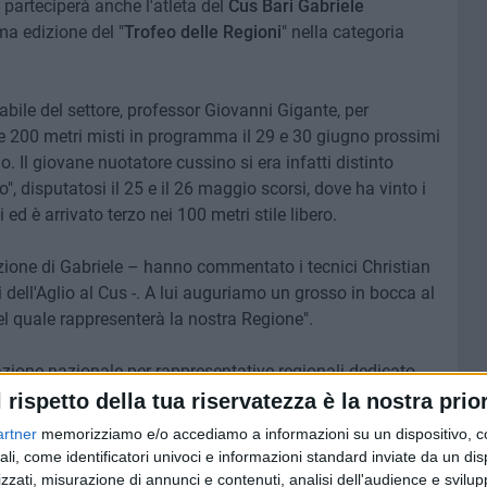
i parteciperà anche l'atleta del
Cus Bari
Gabriele
ma edizione del "
Trofeo delle Regioni
" nella categoria
abile del settore, professor Giovanni Gigante, per
 e 200 metri misti in programma il 29 e 30 giugno prossimi
 Il giovane nuotatore cussino si era infatti distinto
, disputatosi il 25 e il 26 maggio scorsi, dove ha vinto i
 ed è arrivato terzo nei 100 metri stile libero.
ione di Gabriele – hanno commentato i tecnici Christian
dell'Aglio al Cus -. A lui auguriamo un grosso in bocca al
 quale rappresenterà la nostra Regione".
azione nazionale per rappresentative regionali dedicato
organizzato dal Comitato regionale della FIN Basilicata in
l rispetto della tua riservatezza è la nostra prior
to. Ogni delegazione può essere composta da un massimo
artner
memorizziamo e/o accediamo a informazioni su un dispositivo, c
ine, che a fine giugno si sfideranno in 12 gare, sia
ali, come identificatori univoci e informazioni standard inviate da un di
no tutti gli stili di nuoto.
zzati, misurazione di annunci e contenuti, analisi dell'audience e svilupp