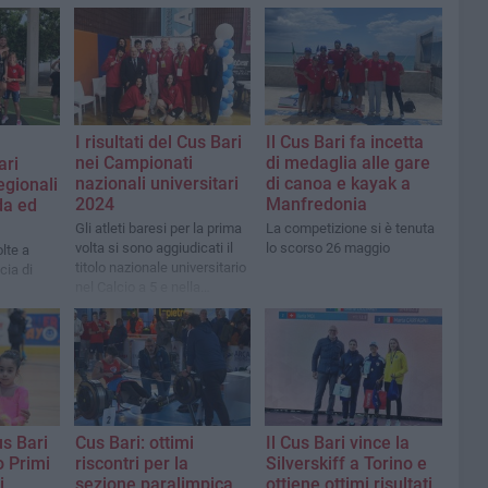
I risultati del Cus Bari
Il Cus Bari fa incetta
nei Campionati
di medaglia alle gare
ari
nazionali universitari
di canoa e kayak a
egionali
2024
Manfredonia
da ed
Gli atleti baresi per la prima
La competizione si è tenuta
volta si sono aggiudicati il
lo scorso 26 maggio
lte a
titolo nazionale universitario
cia di
nel Calcio a 5 e nella
Pallavolo maschile
us Bari
Cus Bari: ottimi
Il Cus Bari vince la
o Primi
riscontri per la
Silverskiff a Torino e
i
sezione paralimpica
ottiene ottimi risultati