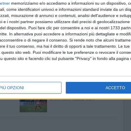
artner
memorizziamo e/o accediamo a informazioni su un dispositivo, c
dei nostri atleti più giovani. Molti di loro hanno ottenuto
ali, come identificatori univoci e informazioni standard inviate da un di
ino nei 60m Cadetti e Desirèe Lopez nei 60m Cadette che a
zzati, misurazione di annunci e contenuti, analisi dell'audience e svilupp
teranno la Puglia nel trofeo che si disputerà domenica
i e i nostri partner possiamo utilizzare dati precisi di geolocalizzazione 
del dispositivo. Puoi fare clic per consentire a noi e ai nostri 1733 partn
critte. In alternativa puoi accedere a informazioni più dettagliate e modif
n sono gli unici che il Cus Bari ha ottenuto. Infatti, sabato
acconsentire o di negare il consenso.
Si rende noto che alcuni trattamen
di cross nei quali il Cus Bari ha ottenuto due argenti con
e il tuo consenso, ma hai il diritto di opporti a tale trattamento. Le tue
 questo sito web. Puoi modificare le tue preferenze o revocare il conse
 Matteo Bosna nella categoria cadetti che si è qualificato
questo sito e facendo clic sul pulsante "Privacy" in fondo alla pagina
pionati italiani di corsa campestre
PIÙ OPZIONI
ACCETTO
8 AGOSTO 2026
ano ai
Mercato in uscita, anche
Dickmann lascia Bari