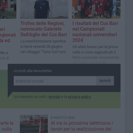
Trofeo delle Regioni,
I risultati del Cus Bari
convocato Gabriele
nei Campionati
ari
Dell'Aglio del Cus Bari
nazionali universitari
egionali
2024
da ed
La manifestazione sportiva
si terrà venerdì 28 giugno
Gli atleti baresi per la prima
nel villaggio "Torre Del Faro"
volta si sono aggiudicati il
lte a
titolo nazionale universitario
cia di
nel Calcio a 5 e nella
Pallavolo maschile
Iscriviti alla Newsletter
Iscriviti
Iscrivendoti accetti i
termini
e la
privacy policy
8 AGOSTO 2026
parte la
Al via la prossima settimana i
 sulla
lavori per la realizzazione del