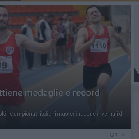
 ottiene medaglie e record
ti i Campionati italiani master indoor e invernali di
12.50