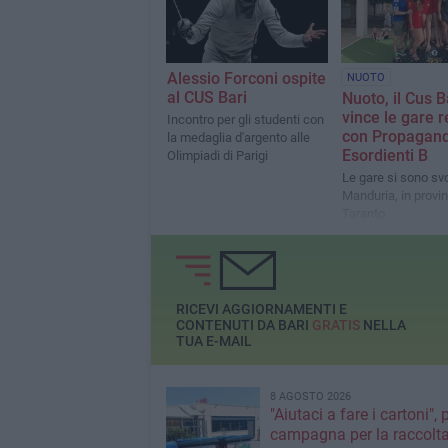
Alessio Forconi ospite
NUOTO
al CUS Bari
Nuoto, il Cus B
vince le gare r
Incontro per gli studenti con
con Propagan
la medaglia d'argento alle
Esordienti B
Olimpiadi di Parigi
Le gare si sono svo
Manduria, in provin
Taranto
RICEVI AGGIORNAMENTI E
CONTENUTI DA BARI
GRATIS
NELLA
TUA E-MAIL
8 AGOSTO 2026
"Aiutaci a fare i cartoni", 
campagna per la raccolta