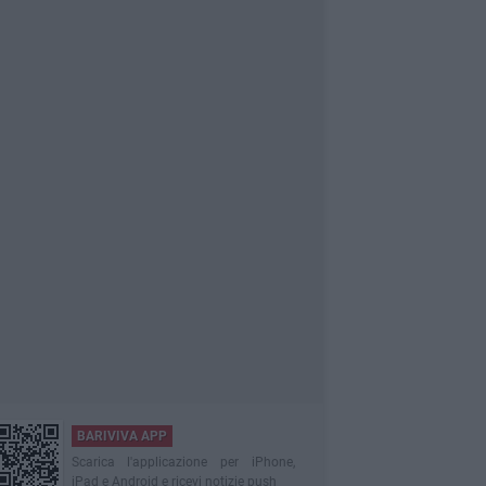
BARIVIVA APP
Scarica l'applicazione per iPhone,
iPad e Android e ricevi notizie push