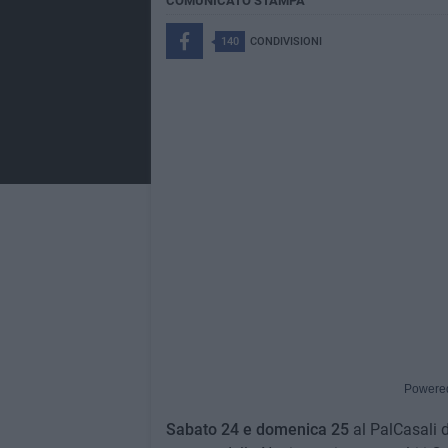
COMUNICATO STAMPA
140
CONDIVISIONI
Powere
Sabato 24 e domenica 25
al PalCasali d