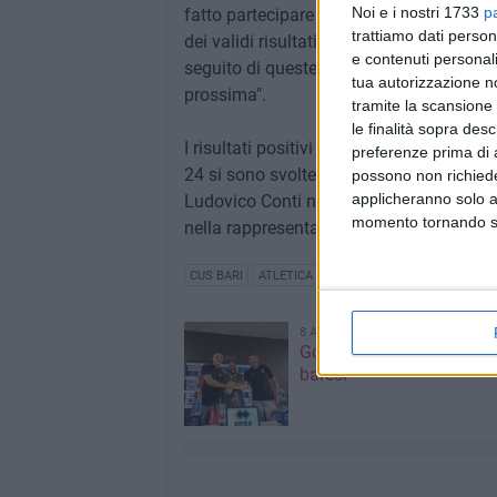
Noi e i nostri 1733
p
fatto partecipare alle gare indoor alcuni 
trattiamo dati person
dei validi risultati, come Ignazio Zever
e contenuti personali
seguito di queste prestazioni, rappresen
tua autorizzazione no
prossima".
tramite la scansione 
le finalità sopra des
I risultati positivi ottenuti ad Ancona no
preferenze prima di 
24 si sono svolte i campionati regionali 
possono non richieder
applicheranno solo a
Ludovico Conti nella categoria ragazzi e
momento tornando su 
nella rappresentativa regionali per i cam
CUS BARI
ATLETICA
8 AGOSTO 2026
Gomez e Butic si present
baresi