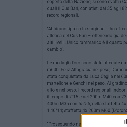
coperto della Nazione, si sono svolti i Ca
quali il Cus Bari, con atleti dai 35 agli 8
record regionali.
"Abbiamo ripreso la stagione – ha affer
atletica del Cus Bari – ottenendo già dei
alti livelli. Unico rammarico è il quarto
cambio".
Le medagli d'oro sono state ottenute da
m60h; Feliz Altagracia nel peso; Domeni
stata conquistata da Luca Ceglie nei 60m,
martellone e Genchi nel peso. Al gradino 
alto e nel peso. I record regionali indo
il tempo di 7"15 e nei 200m M40 con 23
400m M35 con 55"56; nella staffetta 4x 
1'40"14; staffetta 4x 200m M60 (D'oronz
I
"Proseguendo nel nostro intento di dare