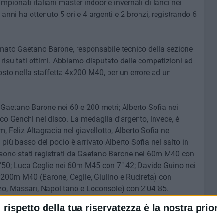
mpionati italiani master indoor e invernali di lanci nei
2 anni ha ottenuto 5 ori e 4 argenti e 2 bronzi, registrando 6
mato Gaetano Barone, responsabile tecnico della sezione
 risultati ottimi. Abbiamo disputato delle competizioni ad
 posto nella staffetta 4x200 M40, per un errore ad un
 Gaetano Barone nei 60 e 200 metri; Alberto Sofia nei
co Genchi nel disco. La medaglia d'argento, invece, è
 Feliz Altagracia nel giavellotto, Alberto Sofia nel
più basso del podio è arrivato Alberto Sofia nel salto in
or sono stati registrati da Gaetano Barone nei 60m M40 con
"50; Luca Ceglie nei 60m M45 con 7" 42; Davide Guino nei
200m M40 (Barone, Ceglie, Giulino e Rucireta) con
o, Massari, Napolitano e Loconsole) con 2'04"85.
l rispetto della tua riservatezza è la nostra prior
 spazio a settore giovanile – prosegue Barone - abbiamo