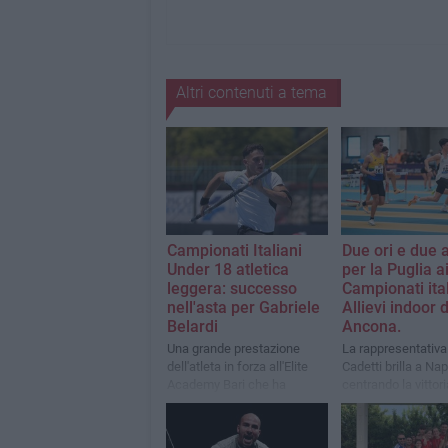
Altri contenuti a tema
Campionati Italiani
Due ori e due 
Under 18 atletica
per la Puglia a
leggera: successo
Campionati ital
nell'asta per Gabriele
Allievi indoor d
Belardi
Ancona.
Una grande prestazione
La rappresentativa
dell'atleta in forza all'Elite
Cadetti brilla a Nap
Academy Bari che ha
centrando la vittori
stabilito il nuovo record
Promoindoor
regionale