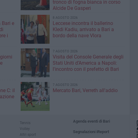
tronco di fogna bianca in corso
Alcide De Gasperi
8 AGOSTO 2026
 Bari e
Leccese incontra il ballerino
di
Kledi Kadiu, arrivato a Bari a
re i
bordo della nave Vlora
7 AGOSTO 2026
giorni
Visita del Console Generale degli
me
Stati Uniti d’America a Napoli:
l'incontro con il prefetto di Bari
7 AGOSTO 2026
ne C: il
Mercato Bari, Verreth all'addio
zazione
Agenda eventi di Bari
Tennis
Volley
Segnalazioni iReport
Altri sport