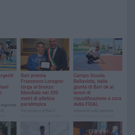
argenti
Bari premia
Campo Scuola
i
Francesco Loragno:
Bellavista, dalla
iani
targa al bronzo
giunta di Bari ok ai
i
Mondiale nei 200
lavori di
metri di atletica
riqualificazione a cura
paralimpica
della FIDAL
 regionale
oli,
Dal sindaco di Bari il
Interventi sulla palestra
a al
riconoscimento all'atleta
polifunzionale coperta e
barese originario di Torre a
sugli edifici per gli utenti
Mare
della palestra e del campo
di atletica leggera