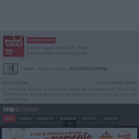
BARIVIVA APP
Scarica l'applicazione per iPhone,
iPad e Android e ricevi notizie push
Contatti
Policy e Privacy
GOCITY NEWS PLATFORM
Notizie da
Bari
Direttore
Antonio Quinto
© 2001-2026 BariViva è un portale gestito da InnovaNews srl. Partita iva
08059640725. Testata giornalistica registrata presso il Tribunale di Trani. Tutti
i diritti riservati.
BARI
ANDRIA
BARLETTA
BISCEGLIE
BITONTO
CANOSA
CERIGNOLA
CORATO
GIOVINAZZO
MARGHERITA DI SAVOIA
MINERVINO
MODUGNO
MOLFETTA
PUGLIA
RUVO