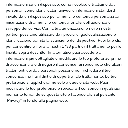
informazioni su un dispositivo, come i cookie, e trattiamo dati
personali, come identificatori univoci e informazioni standard
inviate da un dispositivo per annunci e contenuti personalizzati,
misurazione di annunci e contenuti, analisi dell'audience e
4
A cura di
sviluppo dei servizi.
Con la tua autorizzazione noi e i nostri
GIANLUCA BATTISTA
partner possiamo utilizzare dati precisi di geolocalizzazione e
identificazione tramite la scansione del dispositivo. Puoi fare clic
per consentire a noi e ai nostri 1733 partner il trattamento per le
finalità sopra descritte. In alternativa puoi accedere a
Allenamento congiunto tra
Bari e Barletta
finito male. È
informazioni più dettagliate e modificare le tue preferenze prima
questa la sintesi massima della partitella di ieri pomeriggio,
di acconsentire o di negare il consenso.
Si rende noto che alcuni
venerdì 17 aprile, tra i galletti e la formazione che ha
trattamenti dei dati personali possono non richiedere il tuo
letteralmente trionfato nel campionato di Eccellenza
consenso, ma hai il diritto di opporti a tale trattamento. Le tue
pugliese, conquistando con largo anticipo la promozione in
preferenze si applicheranno solo a questo sito web. Puoi
serie D.
modificare le tue preferenze o revocare il consenso in qualsiasi
momento tornando su questo sito e facendo clic sul pulsante
"Privacy" in fondo alla pagina web.
Durante la partitella, un calciatore barlettano avrebbe colpito
Mattia Maita
al volto pare non fortuitamente, generando poi
momenti di tensione tra le due squadre che hanno suggerito
ai tecnici di sospendere l'allenamento congiunto. Durante la