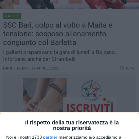
CALCIO
SSC Bari, colpo al volto a Maita e
tensione: sospeso allenamento
congiunto col Barletta
I galletti preparavano la gara di lunedì a Bolzano.
Infortunio anche per Strambelli
BARI -
SABATO 19 APRILE 2025
10.49
Il rispetto della tua riservatezza è la
nostra priorità
Noi e i nostri 1733
partner
memorizziamo e/o accediamo a