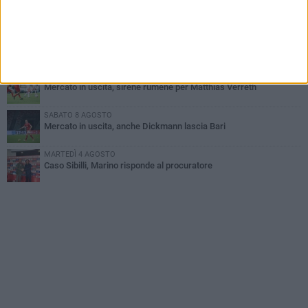
Sabato 8 agosto amichevole tra Bari e Gravina
VENERDÌ 7 AGOSTO
Serie C, scossone nel girone C: il Catania verso la penalizzazione
MARTEDÌ 4 AGOSTO
Mercato in uscita, sirene rumene per Matthias Verreth
SABATO 8 AGOSTO
Mercato in uscita, anche Dickmann lascia Bari
MARTEDÌ 4 AGOSTO
Caso Sibilli, Marino risponde al procuratore