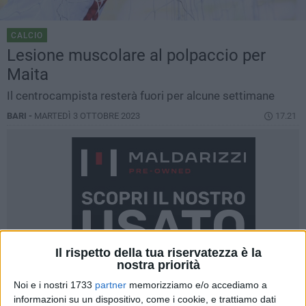
CALCIO
Lesione muscolare al polpaccio per
Maita
Il centrocampista resterà fuori per alcune settimane
BARI -
MARTEDÌ 3 OTTOBRE 2023
17.21
Il rispetto della tua riservatezza è la
nostra priorità
Noi e i nostri 1733
partner
memorizziamo e/o accediamo a
informazioni su un dispositivo, come i cookie, e trattiamo dati