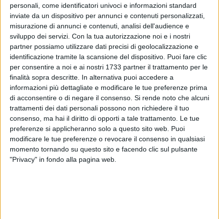
personali, come identificatori univoci e informazioni standard
inviate da un dispositivo per annunci e contenuti personalizzati,
1
A cura di
misurazione di annunci e contenuti, analisi dell'audience e
LA REDAZIONE
sviluppo dei servizi.
Con la tua autorizzazione noi e i nostri
partner possiamo utilizzare dati precisi di geolocalizzazione e
identificazione tramite la scansione del dispositivo. Puoi fare clic
per consentire a noi e ai nostri 1733 partner il trattamento per le
La SSC Bari ha comunicato nelle scorse ore che gli esami
finalità sopra descritte. In alternativa puoi accedere a
strumentali a cui è stato sottoposto quest'oggi, 3 ottobre,
informazioni più dettagliate e modificare le tue preferenze prima
Mattia Maita, «per valutare l'entità dell'infortunio che lo ha
di acconsentire o di negare il consenso.
Si rende noto che alcuni
costretto all'uscita anticipata nel corso della sfida contro il
trattamenti dei dati personali possono non richiedere il tuo
Como di domenica scorsa, hanno evidenziato una
lesione
consenso, ma hai il diritto di opporti a tale trattamento. Le tue
muscolare al polpaccio
della gamba destra».
preferenze si applicheranno solo a questo sito web. Puoi
modificare le tue preferenze o revocare il consenso in qualsiasi
momento tornando su questo sito e facendo clic sul pulsante
«Il calciatore - fanno sapere dalla società di strada Torrebella
"Privacy" in fondo alla pagina web.
- ha già intrapreso il percorso di recupero del caso sotto la
supervisione dello staff sanitario biancorosso».
Maita dovrebbe dunque saltare con certezza la sfida di
Reggio Emilia e quella in casa contro il Modena alla ripresa,