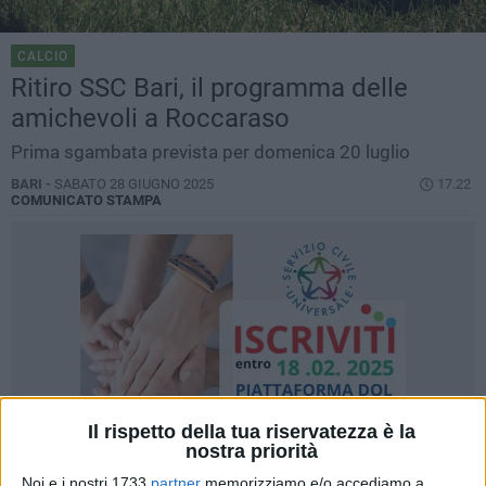
CALCIO
Ritiro SSC Bari, il programma delle
amichevoli a Roccaraso
Prima sgambata prevista per domenica 20 luglio
BARI -
SABATO 28 GIUGNO 2025
17.22
COMUNICATO STAMPA
Il rispetto della tua riservatezza è la
nostra priorità
Noi e i nostri 1733
partner
memorizziamo e/o accediamo a