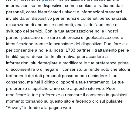
informazioni su un dispositivo, come i cookie, e trattiamo dati
personali, come identificatori univoci e informazioni standard
inviate da un dispositivo per annunci e contenuti personalizzati,
2
misurazione di annunci e contenuti, analisi dell'audience e
sviluppo dei servizi.
Con la tua autorizzazione noi e i nostri
partner possiamo utilizzare dati precisi di geolocalizzazione e
Ultimi giorni di vacanza estiva per i biancorossi in vista del
identificazione tramite la scansione del dispositivo. Puoi fare clic
raduno in città previsto per lunedì 14 luglio per sostenere
per consentire a noi e ai nostri 1733 partner il trattamento per le
visite mediche e test atletici; mercoledì 16, in mattinata il
finalità sopra descritte. In alternativa puoi accedere a
informazioni più dettagliate e modificare le tue preferenze prima
gruppo squadra partirà per Roccaraso dove rimarrà fino al
di acconsentire o di negare il consenso.
Si rende noto che alcuni
29 luglio svolgendo le sedute di allenamento presso il centro
trattamenti dei dati personali possono non richiedere il tuo
sportivo Comunale (il programma tipo di allenamento
consenso, ma hai il diritto di opporti a tale trattamento. Le tue
prevede doppie sedute giornaliere con prima seduta fissiata
preferenze si applicheranno solo a questo sito web. Puoi
per il pomeriggio di mercoledì 16 luglio).
modificare le tue preferenze o revocare il consenso in qualsiasi
Nel programma tecnico di preparazione in Abruzzo sono
momento tornando su questo sito e facendo clic sul pulsante
previste 4 sfide amichevoli per i biancorossi che
"Privacy" in fondo alla pagina web.
affronteranno l'ASD Calcio Castel di Sangro domenica 20, il
Bacigalupo Vasto Marina mercoledì 23 e l'FC Campobasso
sabato 26 luglio; n fase di definizione quella del 29 luglio