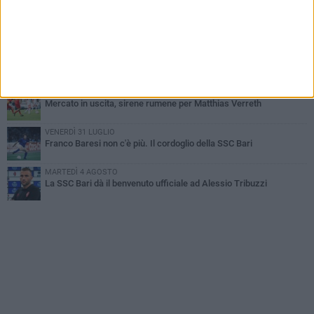
MARTEDÌ 4 AGOSTO
Caso Sibilli, Marino risponde al procuratore
MARTEDÌ 4 AGOSTO
Mattia Esposito è un calciatore del Bari
MARTEDÌ 4 AGOSTO
Mercato in uscita, sirene rumene per Matthias Verreth
VENERDÌ 31 LUGLIO
Franco Baresi non c'è più. Il cordoglio della SSC Bari
MARTEDÌ 4 AGOSTO
La SSC Bari dà il benvenuto ufficiale ad Alessio Tribuzzi