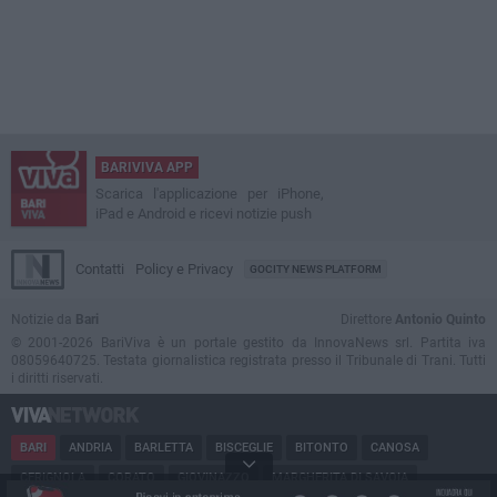
BARIVIVA APP
Scarica l'applicazione per iPhone,
iPad e Android e ricevi notizie push
Contatti
Policy e Privacy
GOCITY NEWS PLATFORM
Notizie da
Bari
Direttore
Antonio Quinto
© 2001-2026 BariViva è un portale gestito da InnovaNews srl. Partita iva
08059640725. Testata giornalistica registrata presso il Tribunale di Trani. Tutti
i diritti riservati.
BARI
ANDRIA
BARLETTA
BISCEGLIE
BITONTO
CANOSA
CERIGNOLA
CORATO
GIOVINAZZO
MARGHERITA DI SAVOIA