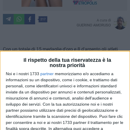
217
A cura di
GUERINO AMORUSO
Con un totale di 15 medaglie d'oro e 8 d'argento gli atleti
baresi della OPAcademy conquistano il podio. Per 20
Il rispetto della tua riservatezza è la
categorie diverse si sono sfidati in tutte le specialità da ring
nostra priorità
per il Trofeo Puglia e da tatami per il Campionato Regionale
Noi e i nostri 1733
partner
memorizziamo e/o accediamo a
portando a casa una infinita serie di medaglie. E'
informazioni su un dispositivo, come i cookie, e trattiamo dati
ricominciata quindi una nuova stagione agonistica della
personali, come identificatori univoci e informazioni standard
Federazione Italiana Kickboxing, Muay Thai, Savate e Shoot
inviate da un dispositivo per annunci e contenuti personalizzati,
Boxe. Le prime categorie ad affrontarsi sono state quelle dei
misurazione di annunci e contenuti, analisi dell'audience e
sviluppo dei servizi.
Con la tua autorizzazione noi e i nostri
cadetti nella specialità del Point Fight, dove i più piccoli
partner possiamo utilizzare dati precisi di geolocalizzazione e
hanno subito preso confidenza con il tatami conquistando il
identificazione tramite la scansione del dispositivo. Puoi fare clic
primo posto con Mario De Toma nella categoria Young
per consentire a noi e ai nostri 1733 partner il trattamento per le
Cadet Giallo-Arancio-Verde -45Kg e tre medaglie d'argento
finalità sopra descritte. In alternativa puoi accedere a