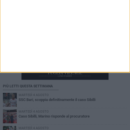
PIÙ LETTI QUESTA SETTIMANA
MARTEDÌ 4 AGOSTO
SSC Bari, scoppia definitivamente il caso Sibilli
MARTEDÌ 4 AGOSTO
Caso Sibilli, Marino risponde al procuratore
MARTEDÌ 4 AGOSTO