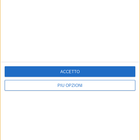
ACCETTO
PIÙ OPZIONI
Altri contenuti a tema