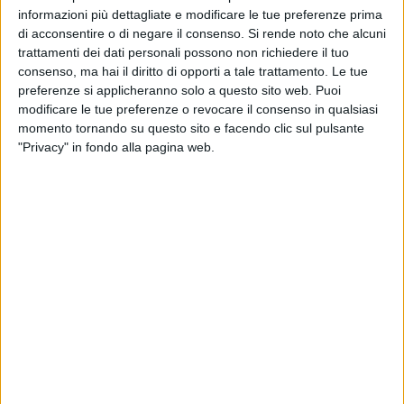
con Fabio De Giorgi nella categoria Young Cadet blu-
informazioni più dettagliate e modificare le tue preferenze prima
marrone-nera -32Kg, Antonio Nonnato negli Old Cadet Giallo-
di acconsentire o di negare il consenso.
Si rende noto che alcuni
Arancio-Verde -55Kg e Marco Carlaio negli Old Cadet Giallo-
trattamenti dei dati personali possono non richiedere il tuo
consenso, ma hai il diritto di opporti a tale trattamento. Le tue
Arancio-Verde -45Kg.
preferenze si applicheranno solo a questo sito web. Puoi
modificare le tue preferenze o revocare il consenso in qualsiasi
Passando agli atleti più grandi proseguiamo con la lunga
momento tornando su questo sito e facendo clic sul pulsante
descrizione del medagliere: restando nella specialità del
"Privacy" in fondo alla pagina web.
Point Fight - categoria Master -84kg delle cinture blu-
marroni-nere, Michele Summo ha portato a casa un'altro oro.
Nella specialità del "Light Contact" gli atleti baresi nei master
hanno monopolizzato i primi due gradini del podio in due
categorie diverse: Vito Conticchio e Attolico Giovanni
rispettivamente primo e secondo nella cetegoria -74Kg, e
Vito De Toma Con Michele Summo rispettivamente oro e
argento nella categoria - 84Kg.
I "seniores" di questa specialità, tutti atleti con cinture blu-
marroni e nere, hanno conquistato tutti i primi gradini del
podio di ogni categoria a cui hanno partecipato,