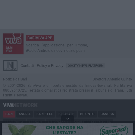
BARIVIVA APP
Scarica l'applicazione per iPhone,
iPad e Android e ricevi notizie push
Contatti
Policy e Privacy
GOCITY NEWS PLATFORM
Notizie da
Bari
Direttore
Antonio Quinto
© 2001-2026 BariViva è un portale gestito da InnovaNews srl. Partita iva
08059640725. Testata giornalistica registrata presso il Tribunale di Trani. Tutti
i diritti riservati.
BARI
ANDRIA
BARLETTA
BISCEGLIE
BITONTO
CANOSA
CERIGNOLA
CORATO
GIOVINAZZO
MARGHERITA DI SAVOIA
MINERVINO
MODUGNO
MOLFETTA
PUGLIA
RUVO