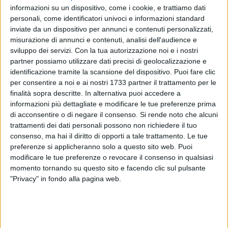
informazioni su un dispositivo, come i cookie, e trattiamo dati
personali, come identificatori univoci e informazioni standard
inviate da un dispositivo per annunci e contenuti personalizzati,
A cura di
misurazione di annunci e contenuti, analisi dell'audience e
GIANLUCA BATTISTA
sviluppo dei servizi.
Con la tua autorizzazione noi e i nostri
partner possiamo utilizzare dati precisi di geolocalizzazione e
identificazione tramite la scansione del dispositivo. Puoi fare clic
Il Tribunale di Napoli ha affidato la
Juve Stabia
per consentire a noi e ai nostri 1733 partner il trattamento per le
finalità sopra descritte. In alternativa puoi accedere a
all'imprenditore
Alfredo Guerri.
Sarà lui il nuovo patron delle
informazioni più dettagliate e modificare le tue preferenze prima
"vespe" e la squadra campana entro il 16 giugno dovrà
di acconsentire o di negare il consenso.
Si rende noto che alcuni
iscriversi al campionato di serie B, ripianando i debiti
trattamenti dei dati personali possono non richiedere il tuo
pregressi. Finisce, forse, oggi la speranza dei De Laurentiis di
consenso, ma hai il diritto di opporti a tale trattamento. Le tue
vedere ripescato il Bari in cadetteria.
preferenze si applicheranno solo a questo sito web. Puoi
modificare le tue preferenze o revocare il consenso in qualsiasi
Una fine prevedibile e che la tifoseria barese sta accogliendo
momento tornando su questo sito e facendo clic sul pulsante
"Privacy" in fondo alla pagina web.
con giubilo: l'obiettivo per la piazza non è riconquistare in
tribunale la serie B persa meritatamente sul campo, ma
mandar via chi ritiene opprimere le ambizioni della gente.
Non importa la categoria da cui bisognerà ripartire.