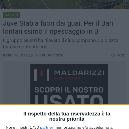
CALCIO
Juve Stabia fuori dai guai. Per il Bari
lontanissimo il ripescaggio in B
Il gruppo Guerri ha rilevato il club campano. La piazza
barese contenta così
BARI -
MERCOLEDÌ 10 GIUGNO 2026
14.32
Il rispetto della tua riservatezza è la
nostra priorità
Noi e i nostri 1733
partner
memorizziamo e/o accediamo a