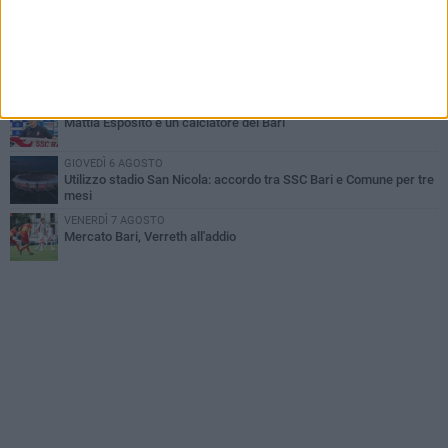
Caso Sibilli, Marino risponde al procuratore
MARTEDÌ 4 AGOSTO
Mercato in uscita, sirene rumene per Matthias Verreth
MARTEDÌ 4 AGOSTO
Mattia Esposito è un calciatore del Bari
GIOVEDÌ 6 AGOSTO
Utilizzo stadio San Nicola: accordo tra SSC Bari e Comune per tre
mesi
VENERDÌ 7 AGOSTO
Mercato Bari, Verreth all'addio