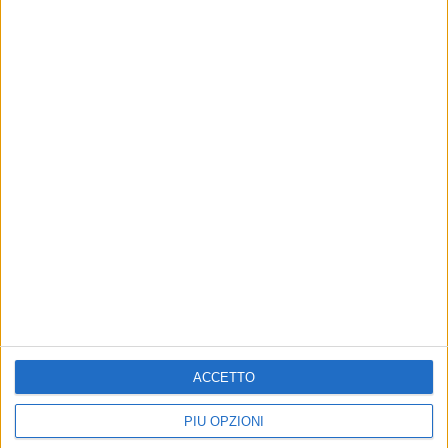
Altri contenuti a tema
ACCETTO
Caso Sibilli, Marino risponde
Coppa Italia, il Bari esordirà
al procuratore
il 16 agosto contro il
Casarano
Il DS: "Continuerò ad avere
PIÙ OPZIONI
esclusivamente col calciatore
Sfida al San Nicola per il primo turno