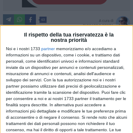
63
A cura di
RICCARDO RESTA
Il rispetto della tua riservatezza è la
nostra priorità
Noi e i nostri 1733
partner
memorizziamo e/o accediamo a
Non era una crisi, forse quello di cui soffriva il Bari era solo
informazioni su un dispositivo, come i cookie, e trattiamo dati
un malanno di stagione. Qualche acciacco di mezzo inverno,
personali, come identificatori univoci e informazioni standard
due sconfitte consecutive fuori casa, l'ultima sul terreno
inviate da un dispositivo per annunci e contenuti personalizzati,
della seconda in classifica: sembrava tutto un po' più grave
misurazione di annunci e contenuti, analisi dell'audience e
di quel che in realtà non fosse. Il Bari torna dal suo medico
sviluppo dei servizi.
Con la tua autorizzazione noi e i nostri
di fiducia, il San Nicola, e con qualche impacco e una
partner possiamo utilizzare dati precisi di geolocalizzazione e
identificazione tramite la scansione del dispositivo. Puoi fare clic
piccola cura di antibiotico riprende la forma ottimale. La
per consentire a noi e ai nostri 1733 partner il trattamento per le
vittoria in rimonta per 3-1 contro il Marsala
terzo in classifica
finalità sopra descritte. In alternativa puoi accedere a
scaccia un bel po' di streghe che si erano affacciate sulla
informazioni più dettagliate e modificare le tue preferenze prima
compagine barese nelle ultime tre settimane, riporta un bel
di acconsentire o di negare il consenso.
Si rende noto che alcuni
sorriso in casa biancorossa e ci racconta di un Bari
trattamenti dei dati personali possono non richiedere il tuo
finalmente ritrovato, più che nel gioco nello spirito.
consenso, ma hai il diritto di opporti a tale trattamento. Le tue