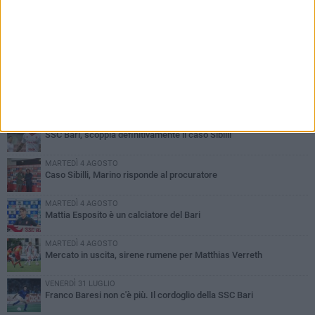
PIÙ LETTI QUESTA SETTIMANA
MARTEDÌ 4 AGOSTO
SSC Bari, scoppia definitivamente il caso Sibilli
MARTEDÌ 4 AGOSTO
Caso Sibilli, Marino risponde al procuratore
MARTEDÌ 4 AGOSTO
Mattia Esposito è un calciatore del Bari
MARTEDÌ 4 AGOSTO
Mercato in uscita, sirene rumene per Matthias Verreth
VENERDÌ 31 LUGLIO
Franco Baresi non c'è più. Il cordoglio della SSC Bari