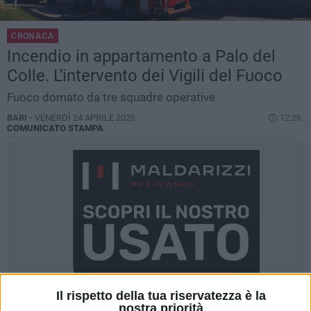
CRONACA
Incendio in appartamento a Palo del
Colle. L'intervento dei Vigili del Fuoco
Fuoco domato da tre squadre operative
BARI -
VENERDÌ 24 APRILE 2026
12.26
COMUNICATO STAMPA
Il rispetto della tua riservatezza è la
nostra priorità