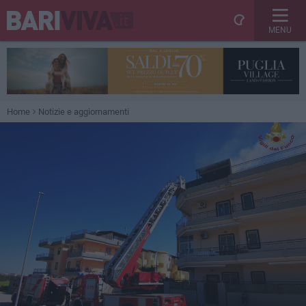
MENU
Home
Notizie e aggiornamenti