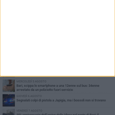
PIÙ LETTI QUESTA SETTIMANA
GIOVEDÌ 6 AGOSTO
Città Metropolitana di Bari, riaperti i termini per diverse posizioni
lavorative
VENERDÌ 7 AGOSTO
A S.Spirito il festival del parcheggio selvaggio sul lungomare
Cristoforo Colombo
MERCOLEDÌ 5 AGOSTO
Mafia e sale giochi a Bari, il Riesame conferma il carcere per 7
arrestati
MERCOLEDÌ 5 AGOSTO
Bari, scippa lo smartphone a una 12enne sul bus: 34enne
arrestato da un poliziotto fuori servizio
GIOVEDÌ 6 AGOSTO
Segnalati colpi di pistola a Japigia, ma i bossoli non si trovano
VENERDÌ 7 AGOSTO
35^ anniversario dell’arrivo della Vlora nel porto di Bari: il