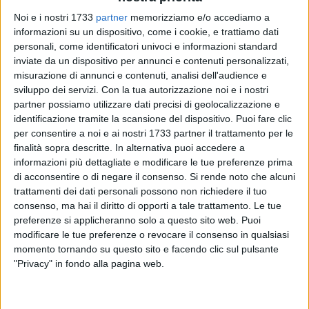
Noi e i nostri 1733
partner
memorizziamo e/o accediamo a
informazioni su un dispositivo, come i cookie, e trattiamo dati
personali, come identificatori univoci e informazioni standard
inviate da un dispositivo per annunci e contenuti personalizzati,
misurazione di annunci e contenuti, analisi dell'audience e
sviluppo dei servizi.
Con la tua autorizzazione noi e i nostri
Nella mattinata odierna, intorno alle ore 9:30, i Vigili del
partner possiamo utilizzare dati precisi di geolocalizzazione e
Fuoco sono intervenuti con un ingente dispiegamento di
identificazione tramite la scansione del dispositivo. Puoi fare clic
mezzi nel comune di Palo del Colle a seguito di un incendio
per consentire a noi e ai nostri 1733 partner il trattamento per le
sviluppatosi in un'abitazione. Sul posto sono state inviate tre
finalità sopra descritte. In alternativa puoi accedere a
squadre operative, supportate da autoscala e autobotte, che
informazioni più dettagliate e modificare le tue preferenze prima
di acconsentire o di negare il consenso.
Si rende noto che alcuni
hanno prontamente avviato le operazioni di spegnimento.
trattamenti dei dati personali possono non richiedere il tuo
consenso, ma hai il diritto di opporti a tale trattamento. Le tue
preferenze si applicheranno solo a questo sito web. Puoi
modificare le tue preferenze o revocare il consenso in qualsiasi
momento tornando su questo sito e facendo clic sul pulsante
"Privacy" in fondo alla pagina web.