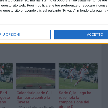
e il tuo consenso, ma hai il diritto di opporti a tale trattamento. Le tue
ia: le
Utilizzo stadio San Nicola:
 questo sito web. Puoi modificare le tue preferenze o revocare il conse
edono
accordo tra SSC Bari e Comune
egli
questo sito e facendo clic sul pulsante "Privacy" in fondo alla pagina
per tre mesi
PIÙ OPZIONI
ACCETTO
 Bari
Calendario serie C: il
Serie C, la Lega ha
agosto
Bari parte contro la
reso nota la
rano
Cavese
composizione del
girone C
per il
Il 30 agosto derby a Barletta.