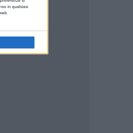
 preferenze si
nso in qualsiasi
 web.