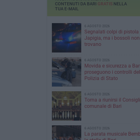
CONTENUTI DA BARI
GRATIS
NELLA
TUA E-MAIL
6 AGOSTO 2026
Segnalati colpi di pistola
Japigia, ma i bossoli non
trovano
6 AGOSTO 2026
Movida e sicurezza a Bari
proseguono i controlli del
Polizia di Stato
6 AGOSTO 2026
Torna a riunirsi il Consigl
comunale di Bari
6 AGOSTO 2026
La parata musicale Bemb