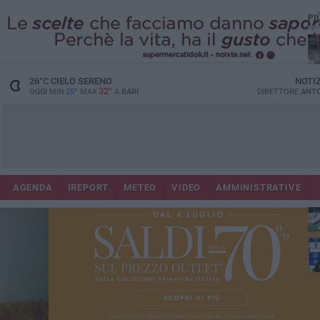
PI
26
°C
CIELO SERENO
NOTI
32°
OGGI MIN
25°
MAX
A
BARI
DIRETTORE
ANTO
AGENDA
IREPORT
METEO
VIDEO
AMMINISTRATIVE