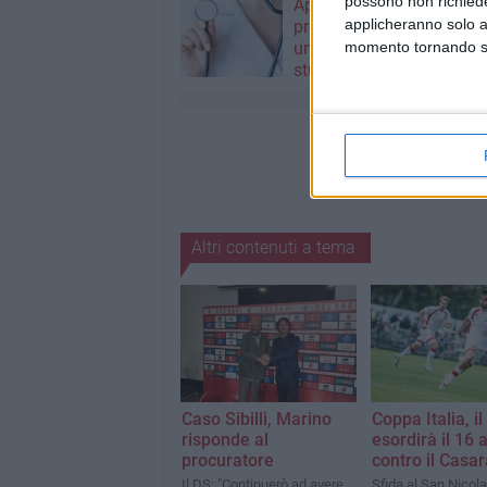
possono non richieder
Appello alla Regione Pugl
applicheranno solo a
professioni sanitarie chi
un confronto sul futuro d
momento tornando su 
studi professionali
Altri contenuti a tema
Caso Sibilli, Marino
Coppa Italia, il
risponde al
esordirà il 16 
procuratore
contro il Casa
Il DS: "Continuerò ad avere
Sfida al San Nicola 