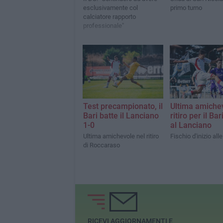
esclusivamente col
primo turno
calciatore rapporto
professionale"
Test precampionato, il
Ultima amichev
Bari batte il Lanciano
ritiro per il Bar
1-0
al Lanciano
Ultima amichevole nel ritiro
Fischio d'inizio all
di Roccaraso
RICEVI AGGIORNAMENTI E