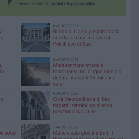
Iscrivendoti accetti i
termini
e la
privacy policy
6 AGOSTO 2026
 a
Bimba di 6 anni precipita dalla
 si
finestra di casa: è grave al
Policlinico di Bari
6 AGOSTO 2026
,
Manutenzione strade e
la
marciapiedi nei cinque municipi
di Bari: stanziati 16 milioni di
euro
6 AGOSTO 2026
io
Città Metropolitana di Bari,
riaperti i termini per diverse
posizioni lavorative
5 AGOSTO 2026
é sotto
Mafia e sale giochi a Bari, il