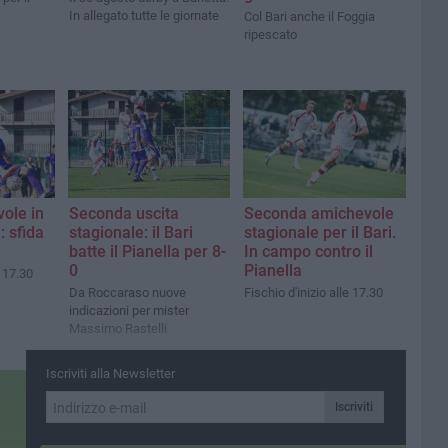
In allegato tutte le giornate
Col Bari anche il Foggia
ripescato
ole in
Seconda uscita
Seconda amichevole
i: sfida
stagionale: il Bari
stagionale per il Bari.
batte il Pianella per 8-
In campo contro il
0
Pianella
e 17.30
Da Roccaraso nuove
Fischio d'inizio alle 17.30
indicazioni per mister
Massimo Rastelli
Iscriviti alla Newsletter
Iscriviti