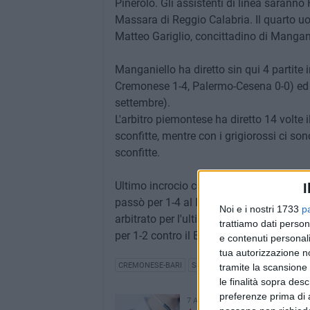
Pinerolo. Gli assistenti di linea saran
Massara di Reggio Calabria. Il quarto 
Matteo Gariglio, concittadino di Manganie
Manganiello ha diretto sin qui 4 partite 
Cremonese 1-4, Palermo-Cesena 0-0) ed 
settembre).
L'arbitro piemontese ha diretto 14 volte il
sconfitte, mentre con i grigiorossi ci sono
sconfitte.
Ultimo incrocio con i padroni di casa pr
I
passò per 1-4 al Mapei Stadium di Reggi
Noi e i nostri 1733
p
arbitrato per l'ultima volta il Bari il 2
trattiamo dati person
per 1-2 contro il Brescia.
e contenuti personali
tua autorizzazione no
CREMONESE-BARI
SSC BARI
GIANLUCA MANGANI
tramite la scansione 
le finalità sopra des
preferenze prima di 
7 AGOSTO 2026