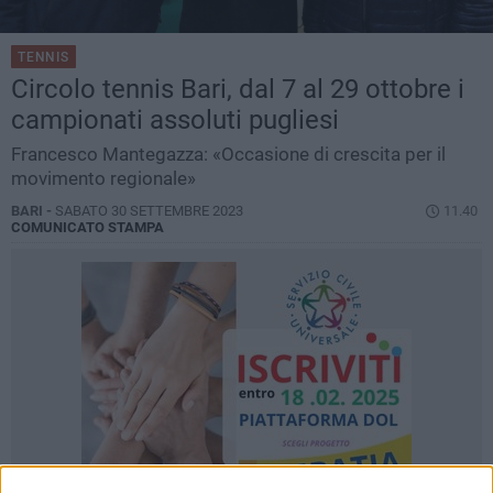
TENNIS
Circolo tennis Bari, dal 7 al 29 ottobre i
campionati assoluti pugliesi
Francesco Mantegazza: «Occasione di crescita per il
movimento regionale»
BARI -
SABATO 30 SETTEMBRE 2023
11.40
COMUNICATO STAMPA