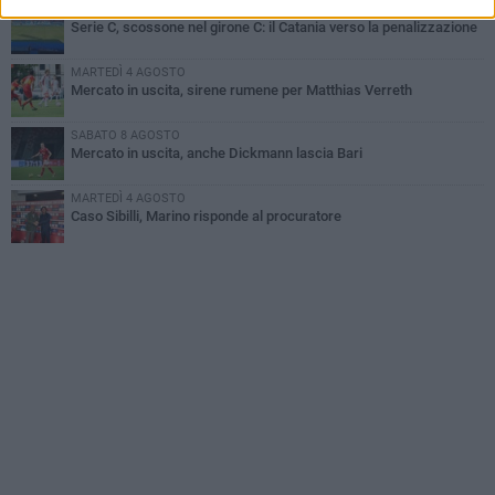
VENERDÌ 7 AGOSTO
Serie C, scossone nel girone C: il Catania verso la penalizzazione
MARTEDÌ 4 AGOSTO
Mercato in uscita, sirene rumene per Matthias Verreth
SABATO 8 AGOSTO
Mercato in uscita, anche Dickmann lascia Bari
MARTEDÌ 4 AGOSTO
Caso Sibilli, Marino risponde al procuratore