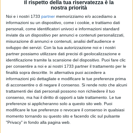
Il rispetto della tua riservatezza è la
nostra priorità
Noi e i nostri 1733
partner
memorizziamo e/o accediamo a
informazioni su un dispositivo, come i cookie, e trattiamo dati
18
personali, come identificatori univoci e informazioni standard
inviate da un dispositivo per annunci e contenuti personalizzati,
misurazione di annunci e contenuti, analisi dell'audience e
Un appuntamento imperdibile per chi ama il tennis. Il Circolo
sviluppo dei servizi.
Con la tua autorizzazione noi e i nostri
partner possiamo utilizzare dati precisi di geolocalizzazione e
Tennis Bari ospita i Campionati assoluti pugliesi 2023,
identificazione tramite la scansione del dispositivo. Puoi fare clic
manifestazione organizzata dal comitato regionale
per consentire a noi e ai nostri 1733 partner il trattamento per le
Federazione Italiana Tennis e Padel Puglia. I migliori atleti di
finalità sopra descritte. In alternativa puoi accedere a
quarta, terza e seconda categoria si sfideranno sui campi
informazioni più dettagliate e modificare le tue preferenze prima
della storica struttura nata nel 1936. Si parte sabato 7
di acconsentire o di negare il consenso.
Si rende noto che alcuni
ottobre, mentre le finali si disputeranno il prossimo 29
trattamenti dei dati personali possono non richiedere il tuo
ottobre. Saranno ventidue giorni di spettacolo assicurato: a
consenso, ma hai il diritto di opporti a tale trattamento. Le tue
preferenze si applicheranno solo a questo sito web. Puoi
Bari arriveranno i più forti giocatori tesserati per i circoli
modificare le tue preferenze o revocare il consenso in qualsiasi
tennis pugliesi.
momento tornando su questo sito e facendo clic sul pulsante
"Privacy" in fondo alla pagina web.
Il montepremi totale del torneo è di seimila euro, diviso tra i