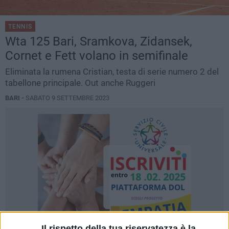
TENNIS
Wta 125 Bari, Sramkova, Zidansek,
Cornet e Fett volano in semifinale
Eliminata la rumena Cristian, testa di serie numero 2 del
tabellone principale. Out anche Ruggeri
BARI -
SABATO 9 SETTEMBRE 2023
Il rispetto della tua riservatezza è la