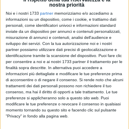
nostra priorità
Noi e i nostri 1733
partner
memorizziamo e/o accediamo a
informazioni su un dispositivo, come i cookie, e trattiamo dati
20
personali, come identificatori univoci e informazioni standard
inviate da un dispositivo per annunci e contenuti personalizzati,
misurazione di annunci e contenuti, analisi dell'audience e
Al Wta 125 di Bari esce di scena anche la testa di serie
sviluppo dei servizi.
Con la tua autorizzazione noi e i nostri
numero 2. Ieri all'Open delle Puglie-Trofeo Lapietra, la
partner possiamo utilizzare dati precisi di geolocalizzazione e
slovacca Rebecca Sramkova ha ribaltato i pronostici, e ha
identificazione tramite la scansione del dispositivo. Puoi fare clic
per consentire a noi e ai nostri 1733 partner il trattamento per le
superato la rumena Jaqueline Cristian in due set. Primo
finalità sopra descritte. In alternativa puoi accedere a
parziale nettamente a favore della slovacca chiuso per 6/2.
informazioni più dettagliate e modificare le tue preferenze prima
Più combattuto ed equilibrato il secondo, dove Sramkova ha
di acconsentire o di negare il consenso.
Si rende noto che alcuni
respinto ogni tentativo di rimonta da parte della più quotata
trattamenti dei dati personali possono non richiedere il tuo
avversaria.
consenso, ma hai il diritto di opporti a tale trattamento. Le tue
preferenze si applicheranno solo a questo sito web. Puoi
Vola in semifinale anche la slovena Tamara Zidansek,
modificare le tue preferenze o revocare il consenso in qualsiasi
momento tornando su questo sito e facendo clic sul pulsante
numero 5 del tabellone principale. Sono bastati due set (6/2,
"Privacy" in fondo alla pagina web.
6/4) per avere la meglio su una delle sorprese del torneo
internazionale: la polacca Katarzyna Kawa.