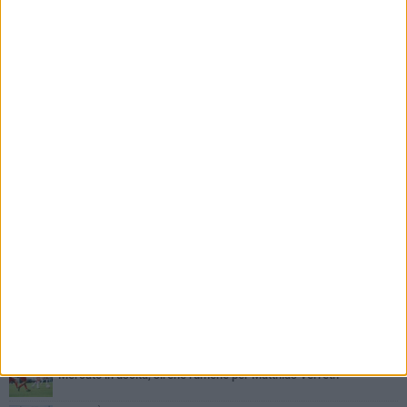
PIÙ LETTI QUESTA SETTIMANA
MARTEDÌ 4 AGOSTO
SSC Bari, scoppia definitivamente il caso Sibilli
MARTEDÌ 4 AGOSTO
Caso Sibilli, Marino risponde al procuratore
MARTEDÌ 4 AGOSTO
Mercato in uscita, sirene rumene per Matthias Verreth