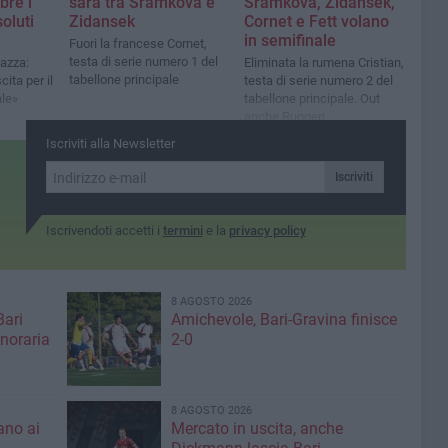
bre i
sarà tra Sramkova e
Sramkova, Zidansek,
oluti
Zidansek
Cornet e Fett volano
in semifinale
Fuori la francese Cornet,
testa di serie numero 1 del
azza:
Eliminata la rumena Cristian,
tabellone principale
ita per il
testa di serie numero 2 del
le»
tabellone principale. Out
anche Ruggeri
Iscriviti alla Newsletter
Iscriviti
Iscrivendoti accetti i
termini
e la
privacy policy
8 AGOSTO 2026
Bari
Amichevole, Bari-Gravina finisce
noraria
2-0
8 AGOSTO 2026
ano ai
Mercato in uscita, anche