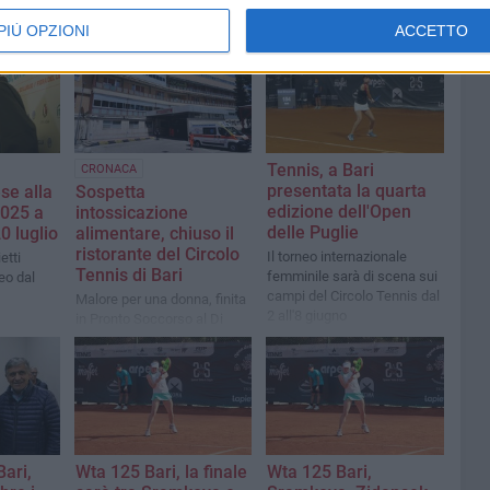
PIÙ OPZIONI
ACCETTO
Tennis, a Bari
CRONACA
presentata la quarta
se alla
Sospetta
edizione dell'Open
025 a
intossicazione
delle Puglie
0 luglio
alimentare, chiuso il
ristorante del Circolo
Il torneo internazionale
etti
Tennis di Bari
femminile sarà di scena sui
eo dal
campi del Circolo Tennis dal
Malore per una donna, finita
2 all'8 giugno
in Pronto Soccorso al Di
Venere
Bari,
Wta 125 Bari, la finale
Wta 125 Bari,