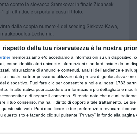
monta contro la slovacca Sramkova: in finale Zidansek
 gli altri due e si porta a casa il titolo.
o, vinta dalla coppia numero 4 del seeding Siskova-Kawa,
ammatikopoulou-Lechemia.
l rispetto della tua riservatezza è la nostra prior
artner
memorizziamo e/o accediamo a informazioni su un dispositivo, c
9 AGOSTO 2026
ali, come identificatori univoci e informazioni standard inviate da un di
ese: una
35° Anniversario arrivo della
zzati, misurazione di annunci e contenuti, analisi dell'audience e svilupp
Vlora: Bari fa rete
i e i nostri partner possiamo utilizzare dati precisi di geolocalizzazione 
del dispositivo. Puoi fare clic per consentire a noi e ai nostri 1733 partn
critte. In alternativa puoi accedere a informazioni più dettagliate e modif
acconsentire o di negare il consenso.
Si rende noto che alcuni trattamen
e il tuo consenso, ma hai il diritto di opporti a tale trattamento. Le tue
 questo sito web. Puoi modificare le tue preferenze o revocare il conse
questo sito e facendo clic sul pulsante "Privacy" in fondo alla pagina