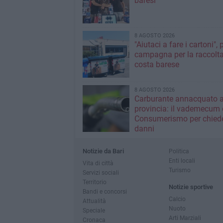
baresi
8 AGOSTO 2026
"Aiutaci a fare i cartoni", 
campagna per la raccolta
costa barese
8 AGOSTO 2026
Carburante annacquato a
provincia: il vademecum 
Consumerismo per chiede
danni
Notizie da Bari
Politica
Enti locali
Vita di città
Turismo
Servizi sociali
Territorio
Notizie sportive
Bandi e concorsi
Calcio
Attualità
Nuoto
Speciale
Arti Marziali
Cronaca