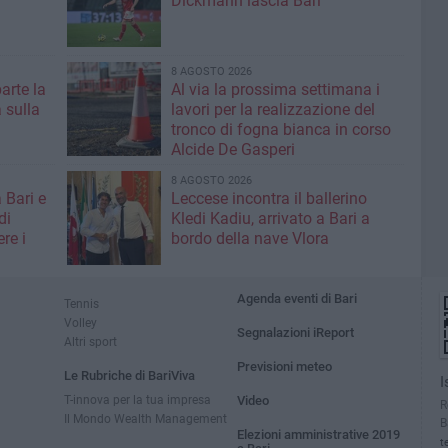
Dickmann lascia Bari
8 AGOSTO 2026
parte la
Al via la prossima settimana i
 sulla
lavori per la realizzazione del
tronco di fogna bianca in corso
Alcide De Gasperi
8 AGOSTO 2026
 Bari e
Leccese incontra il ballerino
di
Kledi Kadiu, arrivato a Bari a
re i
bordo della nave Vlora
Agenda eventi di Bari
Tennis
Volley
Segnalazioni iReport
Altri sport
Previsioni meteo
Le Rubriche di BariViva
I
T-innova per la tua impresa
Video
R
Il Mondo Wealth Management
B
Elezioni amministrative 2019
t