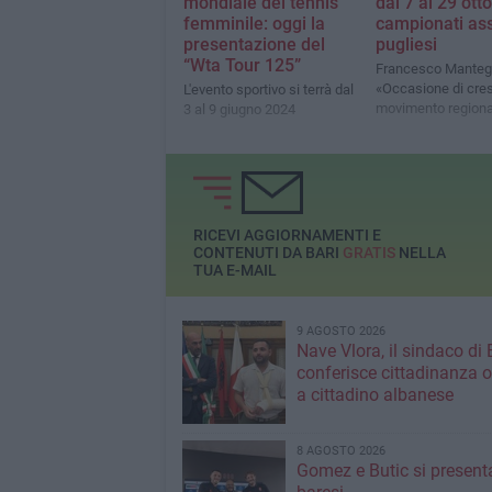
mondiale del tennis
dal 7 al 29 otto
femminile: oggi la
campionati ass
presentazione del
pugliesi
“Wta Tour 125”
Francesco Manteg
«Occasione di cresc
L'evento sportivo si terrà dal
movimento regiona
3 al 9 giugno 2024
RICEVI AGGIORNAMENTI E
CONTENUTI DA BARI
GRATIS
NELLA
TUA E-MAIL
9 AGOSTO 2026
Nave Vlora, il sindaco di 
conferisce cittadinanza o
a cittadino albanese
8 AGOSTO 2026
Gomez e Butic si present