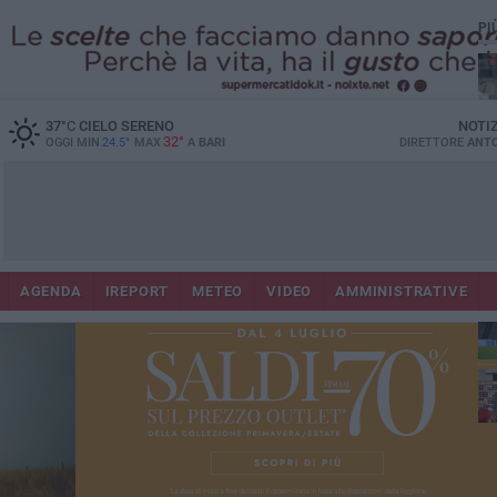
PI
37
°C
CIELO SERENO
NOTI
32°
OGGI MIN
24.5°
MAX
A
BARI
DIRETTORE
ANTO
AGENDA
IREPORT
METEO
VIDEO
AMMINISTRATIVE