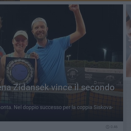
vena Zidansek vince il secondo
onta. Nel doppio successo per la coppia Siskova-
0.46