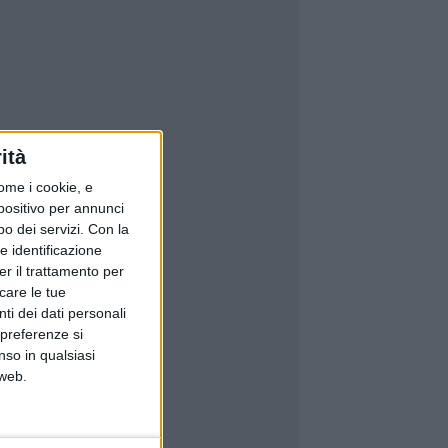
ità
ome i cookie, e
spositivo per annunci
o dei servizi.
Con la
e identificazione
er il trattamento per
icare le tue
ti dei dati personali
 preferenze si
nso in qualsiasi
 web.