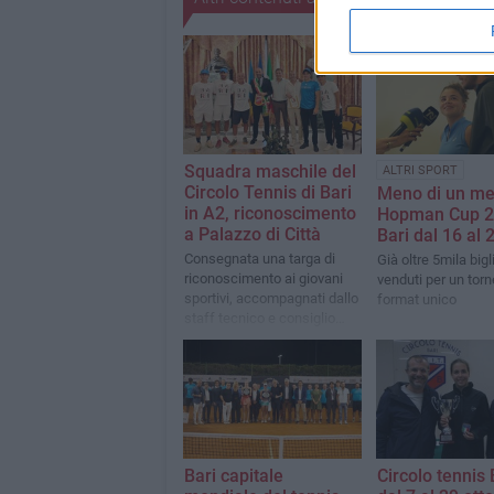
Squadra maschile del
ALTRI SPORT
Circolo Tennis di Bari
Meno di un me
in A2, riconoscimento
Hopman Cup 2
a Palazzo di Città
Bari dal 16 al 2
Consegnata una targa di
Già oltre 5mila bigli
riconoscimento ai giovani
venduti per un torn
sportivi, accompagnati dallo
format unico
staff tecnico e consiglio
direttivo,
Bari capitale
Circolo tennis 