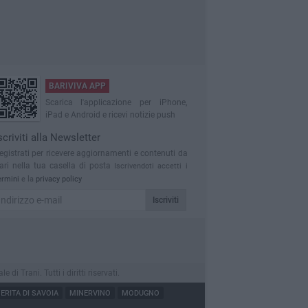
BARIVIVA APP
Scarica l'applicazione per iPhone,
iPad e Android e ricevi notizie push
scriviti alla Newsletter
egistrati per ricevere aggiornamenti e contenuti da
ari nella tua casella di posta
Iscrivendoti accetti i
ermini
e la
privacy policy
Iscriviti
 Trani. Tutti i diritti riservati.
RITA DI SAVOIA
MINERVINO
MODUGNO