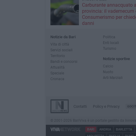
Carburante annacquato a
provincia: il vademecum 
Consumerismo per chiede
danni
Notizie da Bari
Politica
Enti locali
Vita di città
Turismo
Servizi sociali
Territorio
Notizie sportive
Bandi e concorsi
Calcio
Attualità
Nuoto
Speciale
Arti Marziali
Cronaca
Contatti
Policy e Privacy
GOCI
© 2001-2026 BariViva è un portale gestito da InnovaNew
BARI
ANDRIA
BARLETTA