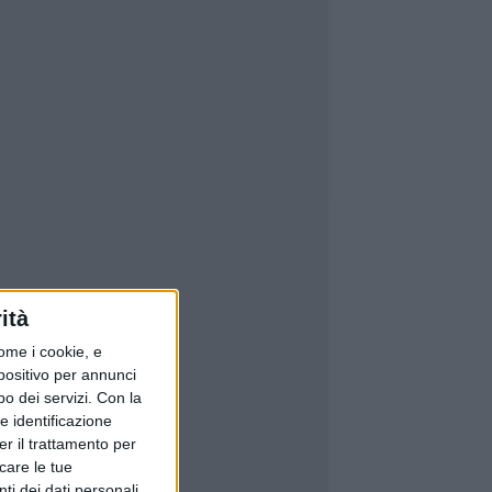
ità
ome i cookie, e
spositivo per annunci
o dei servizi.
Con la
e identificazione
er il trattamento per
icare le tue
ti dei dati personali