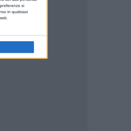
 preferenze si
nso in qualsiasi
 web.