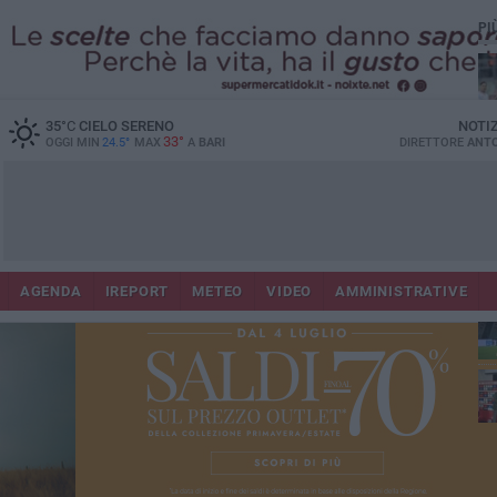
PI
35
°C
CIELO SERENO
NOTI
33°
OGGI MIN
24.5°
MAX
A
BARI
DIRETTORE
ANTO
AGENDA
IREPORT
METEO
VIDEO
AMMINISTRATIVE