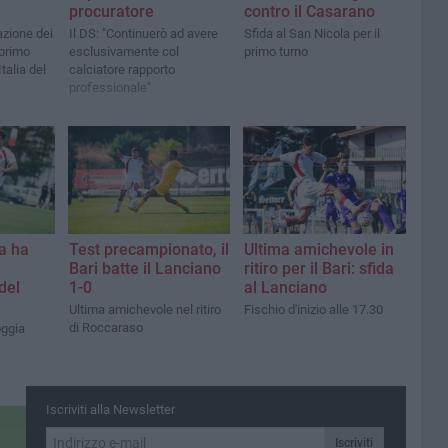
procuratore
contro il Casarano
azione dei
Il DS: "Continuerò ad avere
Sfida al San Nicola per il
 primo
esclusivamente col
primo turno
talia del
calciatore rapporto
professionale"
ga ha
Test precampionato, il
Ultima amichevole in
Bari batte il Lanciano
ritiro per il Bari: sfida
del
1-0
al Lanciano
Ultima amichevole nel ritiro
Fischio d'inizio alle 17.30
di Roccaraso
oggia
Iscriviti alla Newsletter
Iscriviti