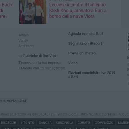
 Bari e
Leccese incontra il ballerino
di
Kledi Kadiu, arrivato a Bari a
re i
bordo della nave Vlora
Agenda eventi di Bari
Tennis
Volley
Segnalazioni iReport
Altri sport
Previsioni meteo
Le Rubriche di BariViva
I
T-innova per la tua impresa
Video
R
Il Mondo Wealth Management
B
Elezioni amministrative 2019
t
a Bari
TY NEWS PLATFORM
s srl. Partita iva 08059640725. Testata giornalistica registrata presso il Tribunale di
BISCEGLIE
BITONTO
CANOSA
CERIGNOLA
CORATO
GIOVINAZZO
MARGHE