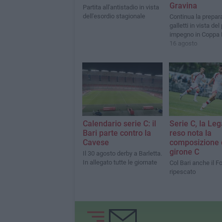
Gravina
Partita all'antistadio in vista
dell'esordio stagionale
Continua la prepar
galletti in vista del
impegno in Coppa I
16 agosto
Calendario serie C: il
Serie C, la Le
Bari parte contro la
reso nota la
Cavese
composizione 
girone C
Il 30 agosto derby a Barletta.
In allegato tutte le giornate
Col Bari anche il F
ripescato