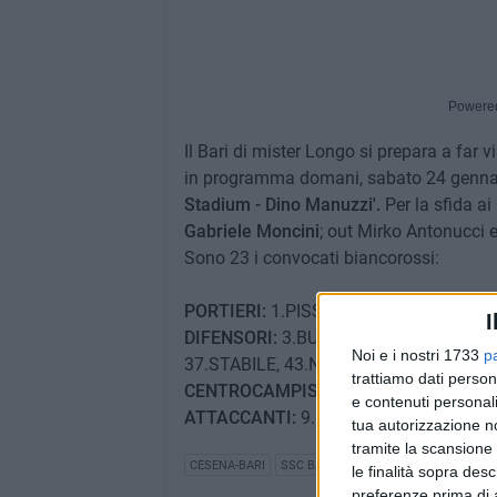
Powere
Il Bari di mister Longo si prepara a far 
in programma domani, sabato 24 gennaio,
Stadium - Dino Manuzzi'.
Per la sfida a
Gabriele Moncini
; out Mirko Antonucci 
Sono 23 i convocati biancorossi:
PORTIERI:
1.PISSARDO, 12.MARFELLA,
I
DIFENSORI:
3.BURGIO, 13.MERONI, 15.
Noi e i nostri 1733
p
37.STABILE, 43.NIKOLAOU, 51.CISTANA
trattiamo dati person
CENTROCAMPISTI:
8.PAGANO, 27.BRA
e contenuti personali
ATTACCANTI:
9.GYTKJAER, 10.BELLOMO,
tua autorizzazione no
tramite la scansione 
CESENA-BARI
SSC BARI
le finalità sopra des
preferenze prima di 