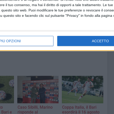
e il tuo consenso, ma hai il diritto di opporti a tale trattamento. Le tue
9 AGOSTO 2026
ese: una
35° Anniversario arrivo della
 questo sito web. Puoi modificare le tue preferenze o revocare il conse
Vlora: Bari fa rete
questo sito e facendo clic sul pulsante "Privacy" in fondo alla pagina
PIÙ OPZIONI
ACCETTO
to
Caso Sibilli, Marino
Coppa Italia, il Bari
 Bari e
risponde al
esordirà il 16 agosto