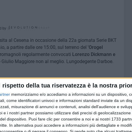
d by
visita al Cesena in occasione della 22a giornata Serie BKT
 a partire dalle ore 15:00, sul terreno del
'Orogel
i romagnoli regolarmente convocati
Lorenzo Dickmann e
e Giulio Maggiore non al meglio. Lungodegente Darboe.
 31.CEROFOLINI
l rispetto della tua riservatezza è la nostra prior
KASSAMA, 24.DICKMANN, 25.PUCINO, 30.MANE,
artner
memorizziamo e/o accediamo a informazioni su un dispositivo, c
, 93.DORVAL
ali, come identificatori univoci e informazioni standard inviate da un di
UNODER, 29.VERRETH, 32.COLANGIULI
zzati, misurazione di annunci e contenuti, analisi dell'audience e svilupp
 11.MONCINI, 17.RAO, 49.DE PIERI, 99.CERRI
i e i nostri partner possiamo utilizzare dati precisi di geolocalizzazione 
del dispositivo. Puoi fare clic per consentire a noi e ai nostri 1733 partn
critte. In alternativa puoi accedere a informazioni più dettagliate e modif
acconsentire o di negare il consenso.
Si rende noto che alcuni trattamen