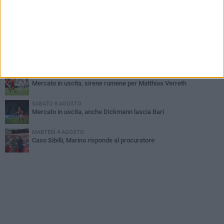
VENERDÌ 7 AGOSTO
Sabato 8 agosto amichevole tra Bari e Gravina
VENERDÌ 7 AGOSTO
Serie C, scossone nel girone C: il Catania verso la penalizzazione
MARTEDÌ 4 AGOSTO
Mercato in uscita, sirene rumene per Matthias Verreth
SABATO 8 AGOSTO
Mercato in uscita, anche Dickmann lascia Bari
MARTEDÌ 4 AGOSTO
Caso Sibilli, Marino risponde al procuratore