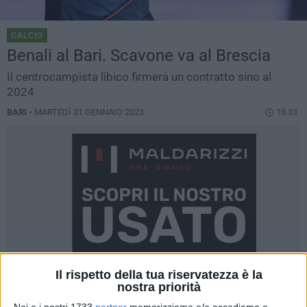
CALCIO
Benali al Bari. Scavone va al Brescia
Il centrocampista libico firmerà un contratto sino al
2024
BARI -
MARTEDÌ 31 GENNAIO 2023
18.33
Il rispetto della tua riservatezza è la
nostra priorità