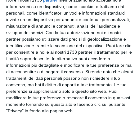
Noi e i nostri 1733
partner
memorizziamo e/o accediamo a
informazioni su un dispositivo, come i cookie, e trattiamo dati
5
A cura di
personali, come identificatori univoci e informazioni standard
GIANLUCA BATTISTA
inviate da un dispositivo per annunci e contenuti personalizzati,
misurazione di annunci e contenuti, analisi dell'audience e
sviluppo dei servizi.
Con la tua autorizzazione noi e i nostri
partner possiamo utilizzare dati precisi di geolocalizzazione e
Ahmad Benali
è un nuovo calciatore del Bari.
identificazione tramite la scansione del dispositivo. Puoi fare clic
per consentire a noi e ai nostri 1733 partner il trattamento per le
Il centrocampista libico arriva in Puglia a titolo definitivo e
finalità sopra descritte. In alternativa puoi accedere a
sta per firmare un contratto che lo legherà al club del
informazioni più dettagliate e modificare le tue preferenze prima
presidente Luigi De Lautentiis sino al giugno del 2024.
di acconsentire o di negare il consenso.
Si rende noto che alcuni
trattamenti dei dati personali possono non richiedere il tuo
consenso, ma hai il diritto di opporti a tale trattamento. Le tue
Trent'anni, nato a Manchester da famiglia di origini libiche,
preferenze si applicheranno solo a questo sito web. Puoi
Benali è stato acquistato dal Brescia, che in estate lo aveva
modificare le tue preferenze o revocare il consenso in qualsiasi
pagato 1,5 milioni dal Crotone. Centrocampista duttile,
momento tornando su questo sito e facendo clic sul pulsante
capace di ricoprire sia il ruolo di mezzala che di trequartista,
"Privacy" in fondo alla pagina web.
nella sua carriera iniziata tra le riserve del Manchester City
ha collezionato 312 presenze e 47 reti.
Per lui in Italia precedenti esperienze a Brescia, Palermo,