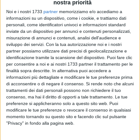
nostra priorità
Noi e i nostri 1733
partner
memorizziamo e/o accediamo a
informazioni su un dispositivo, come i cookie, e trattiamo dati
personali, come identificatori univoci e informazioni standard
1
inviate da un dispositivo per annunci e contenuti personalizzati,
misurazione di annunci e contenuti, analisi dell'audience e
sviluppo dei servizi.
Con la tua autorizzazione noi e i nostri
Si terrà martedì 9 dicembre, alle ore 12, nella sala giunta di
partner possiamo utilizzare dati precisi di geolocalizzazione e
Palazzo della Città, la conferenza di presentazione di
identificazione tramite la scansione del dispositivo. Puoi fare clic
per consentire a noi e ai nostri 1733 partner il trattamento per le
"Vacciniamo il futuro",
l'iniziativa di sensibilizzazione
finalità sopra descritte. In alternativa puoi accedere a
promossa dall'
Ordine dei Medici Chirurghi e degli
informazioni più dettagliate e modificare le tue preferenze prima
Odontoiatri di Bari,
con il patrocinio del Comune di Bari, per
di acconsentire o di negare il consenso.
Si rende noto che alcuni
contrastare le resistenze ai vaccini attraverso la conoscenza
trattamenti dei dati personali possono non richiedere il tuo
scientifica.
consenso, ma hai il diritto di opporti a tale trattamento. Le tue
preferenze si applicheranno solo a questo sito web. Puoi
Si tratta di un'iniziativa di prossimità, in programma sabato
modificare le tue preferenze o revocare il consenso in qualsiasi
momento tornando su questo sito e facendo clic sul pulsante
13 dicembre, volta a fornire ai cittadini informazioni
"Privacy" in fondo alla pagina web.
accurate e basate su dati scientifici riguardo ai vaccini, con
l'obiettivo primario di sensibilizzare la cittadinanza sui