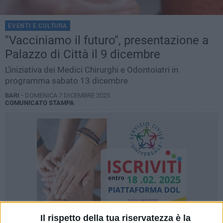
EVENTI E CULTURA
"Vacciniamo il futuro", presentazione a
Palazzo di Città il 9 dicembre
L’iniziativa dei Medici Chirurghi e Odontoiatri in
programma sabato 13 dicembre
BARI -
DOMENICA 7 DICEMBRE 2025
COMUNICATO STAMPA
Il rispetto della tua riservatezza è la