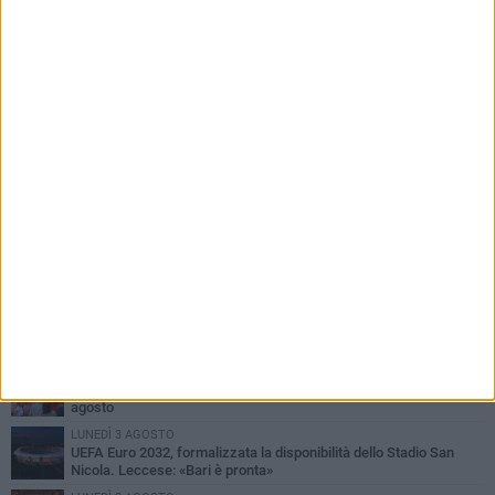
PIÙ LETTI QUESTA SETTIMANA
VENERDÌ 7 AGOSTO
A S.Spirito il festival del parcheggio selvaggio sul lungomare
Cristoforo Colombo
GIOVEDÌ 6 AGOSTO
Città Metropolitana di Bari, riaperti i termini per diverse posizioni
lavorative
LUNEDÌ 3 AGOSTO
Continua la stagione dei mercati serali a Bari: il calendario di
agosto
LUNEDÌ 3 AGOSTO
UEFA Euro 2032, formalizzata la disponibilità dello Stadio San
Nicola. Leccese: «Bari è pronta»