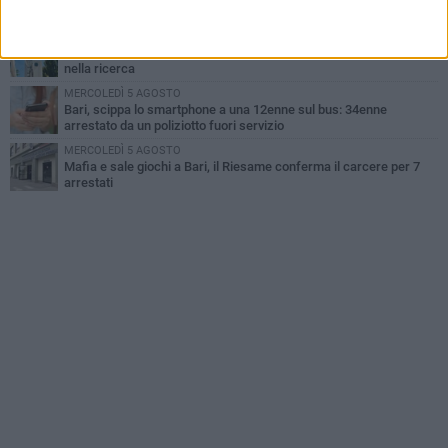
della settimana
LUNEDÌ 3 AGOSTO
Cambiamenti climatici e salute: il Policlinico di Bari in prima linea
nella ricerca
MERCOLEDÌ 5 AGOSTO
Bari, scippa lo smartphone a una 12enne sul bus: 34enne
arrestato da un poliziotto fuori servizio
MERCOLEDÌ 5 AGOSTO
Mafia e sale giochi a Bari, il Riesame conferma il carcere per 7
arrestati