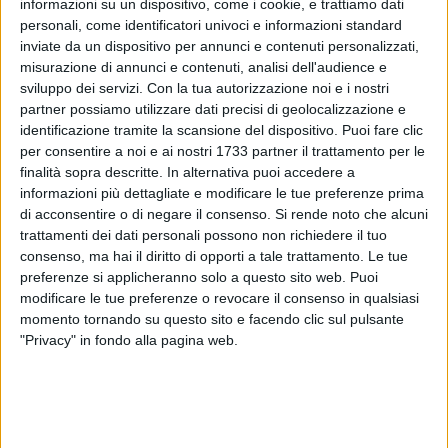
informazioni su un dispositivo, come i cookie, e trattiamo dati
personali, come identificatori univoci e informazioni standard
32
inviate da un dispositivo per annunci e contenuti personalizzati,
A cura di
LA REDAZIONE
misurazione di annunci e contenuti, analisi dell'audience e
sviluppo dei servizi.
Con la tua autorizzazione noi e i nostri
partner possiamo utilizzare dati precisi di geolocalizzazione e
identificazione tramite la scansione del dispositivo. Puoi fare clic
Ancora una tragedia sul lavoro in Puglia.
per consentire a noi e ai nostri 1733 partner il trattamento per le
finalità sopra descritte. In alternativa puoi accedere a
Intorno alle 11 di oggi, 13 maggio, un uomo di 63 anni di
informazioni più dettagliate e modificare le tue preferenze prima
Gioia del Colle è rimasto schiacciato dal proprio trattore
di acconsentire o di negare il consenso.
Si rende noto che alcuni
mentre stava lavorando in campagna, nell'agro tra i territorio
trattamenti dei dati personali possono non richiedere il tuo
consenso, ma hai il diritto di opporti a tale trattamento. Le tue
di Conversano e Turi, nella Città metropolitana di Bari,
preferenze si applicheranno solo a questo sito web. Puoi
precisamente in contrada Monferrato. Sul posto, oltre ai
modificare le tue preferenze o revocare il consenso in qualsiasi
soccorritori del Servizio 118 ed ai Vigili del fuoco, anche
momento tornando su questo sito e facendo clic sul pulsante
l'autorità giudiziaria. Al vaglio degli inquirenti la dinamica
"Privacy" in fondo alla pagina web.
dell'incidente mortale e la cause che lo hanno determinato.
Stando alla prima ricostruzione dei fatti, il trattore, per cause
in corso di accertamento, si sarebbe ribaltato, schiacciando