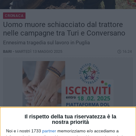
CRONACA
Uomo muore schiacciato dal trattore
nelle campagne tra Turi e Conversano
Ennesima tragedia sul lavoro in Puglia
BARI -
MARTEDÌ 13 MAGGIO 2025
16.24
Il rispetto della tua riservatezza è la
nostra priorità
Noi e i nostri 1733
partner
memorizziamo e/o accediamo a