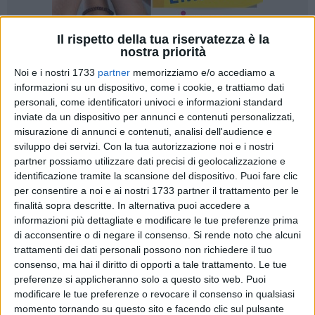
Il rispetto della tua riservatezza è la
nostra priorità
Noi e i nostri 1733
partner
memorizziamo e/o accediamo a
informazioni su un dispositivo, come i cookie, e trattiamo dati
personali, come identificatori univoci e informazioni standard
inviate da un dispositivo per annunci e contenuti personalizzati,
L'incontro va in scena nel rione Carbonara di Bari: è forse
misurazione di annunci e contenuti, analisi dell'audience e
l'occasione per chiarirsi, per risolvere le liti per la donna
sviluppo dei servizi.
Con la tua autorizzazione noi e i nostri
"contesa", ma diventa altro. Perché in un attimo l'incontro si
partner possiamo utilizzare dati precisi di geolocalizzazione e
trasforma in delitto, con il 39enne
Alessandro Signorile
identificazione tramite la scansione del dispositivo. Puoi fare clic
ucciso da
quattro colpi di pistola
, uno alla testa, esplosi dal
per consentire a noi e ai nostri 1733 partner il trattamento per le
40enne
Alessandro Barcellona.
finalità sopra descritte. In alternativa puoi accedere a
informazioni più dettagliate e modificare le tue preferenze prima
di acconsentire o di negare il consenso.
Si rende noto che alcuni
Che verrà poco dopo intercettato sul lungomare di Bari dai
trattamenti dei dati personali possono non richiedere il tuo
Carabinieri
e sottoposto a fermo di indiziato di delitto da
consenso, ma hai il diritto di opporti a tale trattamento. Le tue
parte del sostituto procuratore della
Procura della
preferenze si applicheranno solo a questo sito web. Puoi
Repubblica
del capoluogo,
Larissa Catella
, e dall'aggiunto
modificare le tue preferenze o revocare il consenso in qualsiasi
Stefano De Nozza
, con l'accusa di omicidio. Per gli inquirenti
momento tornando su questo sito e facendo clic sul pulsante