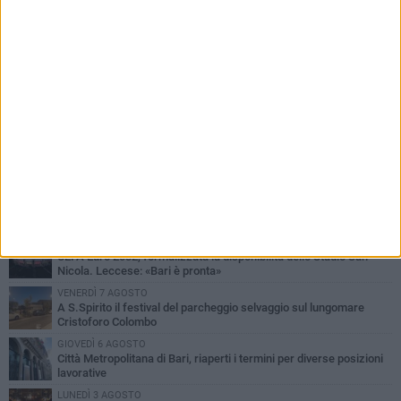
PIÙ LETTI QUESTA SETTIMANA
LUNEDÌ 3 AGOSTO
Continua la stagione dei mercati serali a Bari: il calendario di
agosto
LUNEDÌ 3 AGOSTO
UEFA Euro 2032, formalizzata la disponibilità dello Stadio San
Nicola. Leccese: «Bari è pronta»
VENERDÌ 7 AGOSTO
A S.Spirito il festival del parcheggio selvaggio sul lungomare
Cristoforo Colombo
GIOVEDÌ 6 AGOSTO
Città Metropolitana di Bari, riaperti i termini per diverse posizioni
lavorative
LUNEDÌ 3 AGOSTO