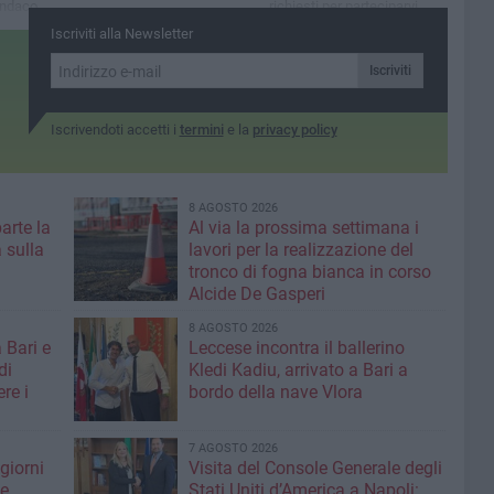
indaco
richiesti per parteciparvi
Iscriviti alla Newsletter
Iscriviti
Iscrivendoti accetti i
termini
e la
privacy policy
8 AGOSTO 2026
parte la
Al via la prossima settimana i
 sulla
lavori per la realizzazione del
tronco di fogna bianca in corso
Alcide De Gasperi
8 AGOSTO 2026
 Bari e
Leccese incontra il ballerino
di
Kledi Kadiu, arrivato a Bari a
re i
bordo della nave Vlora
7 AGOSTO 2026
giorni
Visita del Console Generale degli
me
Stati Uniti d’America a Napoli: