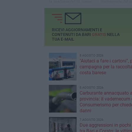
la scadenza del 16 giugno
direttamente dal s
Vito Leccese
RICEVI AGGIORNAMENTI E
CONTENUTI DA BARI
GRATIS
NELLA
TUA E-MAIL
8 AGOSTO 2026
"Aiutaci a fare i cartoni", 
campagna per la raccolta
costa barese
8 AGOSTO 2026
Carburante annacquato a
provincia: il vademecum 
Consumerismo per chiede
danni
7 AGOSTO 2026
Due aggressioni in pochi 
tra Bari e Corato: le vitti