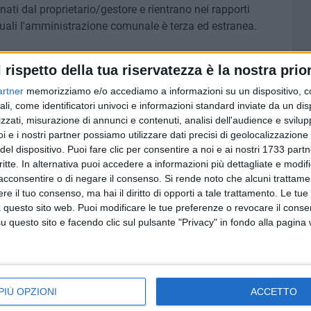
ati dal proprietario/gestore e rientrano nei rapporti
i quali l'amministrazione comunale è terza ed estranea.
equisiti di seguito elencati:
l rispetto della tua riservatezza è la nostra prior
giosi in relazione alla funzione pubblica e istituzionale
artner
memorizziamo e/o accediamo a informazioni su un dispositivo, c
enti alla solennità della circostanza;
ali, come identificatori univoci e informazioni standard inviate da un di
 agli spazi, un corretto svolgimento di ogni rito civile
zzati, misurazione di annunci e contenuti, analisi dell'audience e svilupp
ta, tenendo presente che lo spazio individuato dovrà
i e i nostri partner possiamo utilizzare dati precisi di geolocalizzazione 
iere architettoniche o di altro ostacolo che possa impedire
del dispositivo. Puoi fare clic per consentire a noi e ai nostri 1733 partn
l rito civile;
critte. In alternativa puoi accedere a informazioni più dettagliate e modif
i per la celebrazione dei riti civili, con la disponibilità di
acconsentire o di negare il consenso.
Si rende noto che alcuni trattamen
monia in caso di condizioni climatiche avverse, in caso di
e il tuo consenso, ma hai il diritto di opporti a tale trattamento. Le tue
 questo sito web. Puoi modificare le tue preferenze o revocare il conse
questo sito e facendo clic sul pulsante "Privacy" in fondo alla pagina
econdo il modello disponibile sul sito, corredata di tutta
rvenire al Comune di Bari, mediante invio a mezzo pec
ec.
rupar.puglia.it
.
PIÙ OPZIONI
ACCETTO
 interesse potrà avvenire durante tutto l'anno.