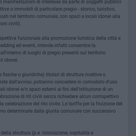
 di manifestazioni di interesse da parte di soggetti pubblici
tive o immobili di particolare pregio - storico, turistico,
tuati nel territorio comunale, con spazi e locali idonei alla
oni civili).
ettiva funzionale alla promozione turistica della città e
wedding ed eventi, intende infatti consentire la
ll'interno di luoghi di pregio presenti sul territorio
i idonei.
 fisiche o giuridiche) titolari di strutture ricettive o
eviste dall'avviso, potranno concedere in comodato d'uso
li idonei e/o spazi esterni ai fini dell'istituzione di un
ebrazione di riti civili senza richiedere alcun corrispettivo
a celebrazione del rito civile. Le tariffe per la fruizione del
saranno determinate dalla giunta comunale con successivo
della struttura (p.e. ristorazione, ospitalità e