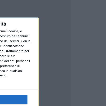
ità
ome i cookie, e
spositivo per annunci
o dei servizi.
Con la
e identificazione
er il trattamento per
icare le tue
ti dei dati personali
 preferenze si
nso in qualsiasi
 web.