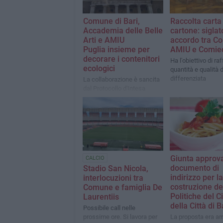
Comune di Bari,
Raccolta carta
Accademia delle Belle
cartone: siglat
Arti​ e AMIU
accordo tra C
Puglia insieme per
AMIU e Comie
decorare i contenitori
Ha l'obiettivo di ra
ecologici
quantità e qualità d
differenziata
La collaborazione è sancita
dal Protocollo d'Intesa
Giunta approva
CALCIO
documento di
Stadio San Nicola,
indirizzo per la
interlocuzioni tra
costruzione de
Comune e famiglia De
Politiche del C
Laurentiis
della Città di B
Possibile call nelle
prossime ore. Si lavora per
La proposta era arr