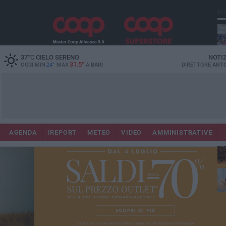
PI
37
°C
CIELO SERENO
NOTI
31.5°
OGGI MIN
24°
MAX
A
BARI
DIRETTORE
ANTO
Lec
Co
AGENDA
IREPORT
METEO
VIDEO
AMMINISTRATIVE
fuo