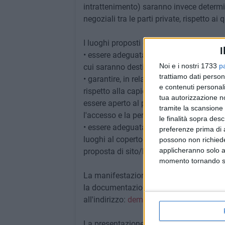
intrattenimento) saranno invece determin
negoziali tra le parti private, rispetto a
I luoghi proposti dovranno rispondere ai r
I
• essere adeguatamente decorosi e presti
Noi e i nostri 1733
p
cui saranno destinati, e comunque confac
trattiamo dati person
• garantire, in relazione alle dimensioni e
e contenuti personali
rispetto alla capienza massima dichiara
tua autorizzazione no
essere aperto al pubblico e privo di barr
tramite la scansione 
l'accesso e la permanenza in occasione de
le finalità sopra des
• essere adeguatamente arredati e attrezzat
preferenze prima di 
luoghi al coperto dove trasferire la ceri
possono non richieder
applicheranno solo a
proposta di sito/locali/area all'aperto.
momento tornando su 
La manifestazione di interesse, redatta s
la documentazione necessaria, dovrà pe
all'indirizzo:
demografici.comunebari@p
La presentazione delle manifestazioni di