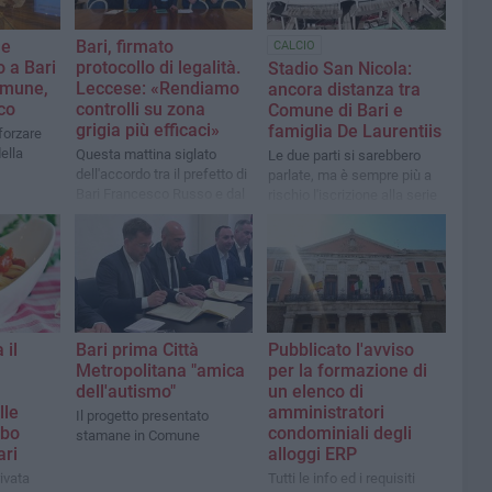
 e
Bari, firmato
CALCIO
o a Bari
protocollo di legalità.
Stadio San Nicola:
omune,
Leccese: «Rendiamo
ancora distanza tra
co
controlli su zona
Comune di Bari e
grigia più efficaci»
famiglia De Laurentiis
fforzare
ella
Questa mattina siglato
Le due parti si sarebbero
dell'accordo tra il prefetto di
parlate, ma è sempre più a
Bari Francesco Russo e dal
rischio l'iscrizione alla serie
sindaco Vito Leccese
C
 il
Bari prima Città
Pubblicato l'avviso
Metropolitana "amica
per la formazione di
dell'autismo"
un elenco di
lle
amministratori
Il progetto presentato
ibo
condominiali degli
stamane in Comune
ari
alloggi ERP
ivata
Tutti le info ed i requisiti