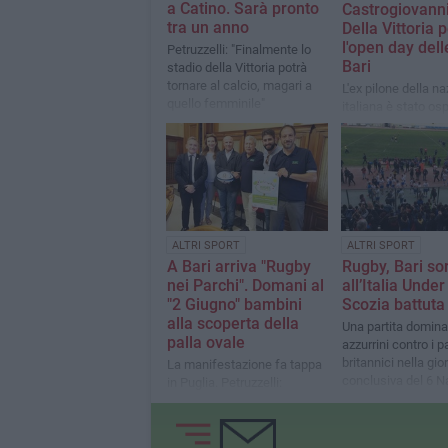
a Catino. Sarà pronto
Castrogiovanni
tra un anno
Della Vittoria 
l'open day dell
Petruzzelli: "Finalmente lo
Bari
stadio della Vittoria potrà
tornare al calcio, magari a
L'ex pilone della n
quello femminile"
italiana è stato osp
squadra locale per
incontro con i bam
ALTRI SPORT
ALTRI SPORT
A Bari arriva "Rugby
Rugby, Bari so
nei Parchi". Domani al
all’Italia Under
"2 Giugno" bambini
Scozia battuta
alla scoperta della
Una partita domina
palla ovale
azzurrini contro i p
britannici nella gio
La manifestazione fa tappa
conclusiva del 6 N
in Puglia. Petruzzelli:
«Avvicinare i più piccoli a
uno sport bello e corretto»