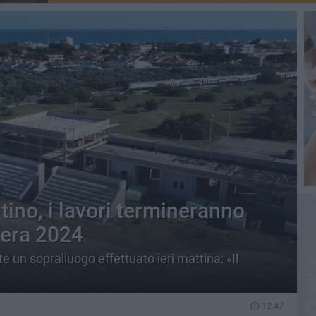
tino, i lavori termineranno
avera 2024
e un sopralluogo effettuato ieri mattina: «Il
12.47