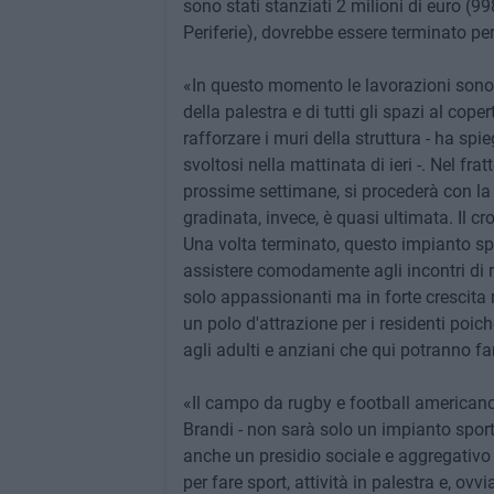
sono stati stanziati 2 milioni di euro (9
Periferie), dovrebbe essere terminato per
«In questo momento le lavorazioni sono 
della palestra e di tutti gli spazi al cop
rafforzare i muri della struttura - ha sp
svoltosi nella mattinata di ieri -. Nel fr
prossime settimane, si procederà con la 
gradinata, invece, è quasi ultimata. Il 
Una volta terminato, questo impianto spor
assistere comodamente agli incontri di r
solo appassionanti ma in forte crescita 
un polo d'attrazione per i residenti poi
agli adulti e anziani che qui potranno fa
«Il campo da rugby e football americano
Brandi - non sarà solo un impianto sport
anche un presidio sociale e aggregativo p
per fare sport, attività in palestra e, ov