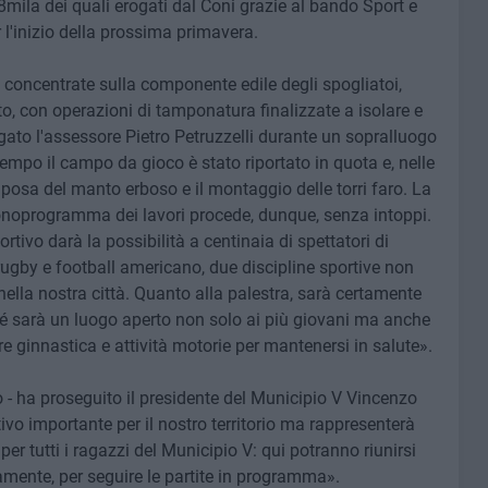
98mila dei quali erogati dal Coni grazie al bando Sport e
 l'inizio della prossima primavera.
concentrate sulla componente edile degli spogliatoi,
erto, con operazioni di tamponatura finalizzate a isolare e
iegato l'assessore Pietro Petruzzelli durante un sopralluogo
attempo il campo da gioco è stato riportato in quota e, nelle
posa del manto erboso e il montaggio delle torri faro. La
cronoprogramma dei lavori procede, dunque, senza intoppi.
tivo darà la possibilità a centinaia di spettatori di
ugby e football americano, due discipline sportive non
nella nostra città. Quanto alla palestra, sarà certamente
ché sarà un luogo aperto non solo ai più giovani ma anche
re ginnastica e attività motorie per mantenersi in salute».
 - ha proseguito il presidente del Municipio V Vincenzo
ivo importante per il nostro territorio ma rappresenterà
er tutti i ragazzi del Municipio V: qui potranno riunirsi
viamente, per seguire le partite in programma».