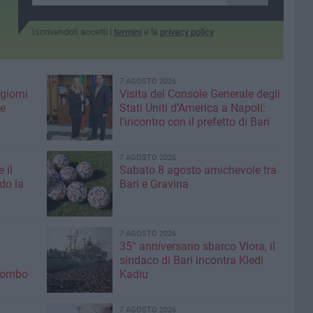
Iscrivendoti accetti i
termini
e la
privacy policy
7 AGOSTO 2026
giorni
Visita del Console Generale degli
me
Stati Uniti d’America a Napoli:
l'incontro con il prefetto di Bari
7 AGOSTO 2026
 il
Sabato 8 agosto amichevole tra
do la
Bari e Gravina
7 AGOSTO 2026
35° anniversario sbarco Vlora, il
sindaco di Bari incontra Kledi
olombo
Kadiu
7 AGOSTO 2026