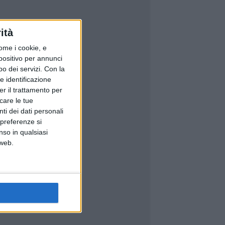
ità
ome i cookie, e
spositivo per annunci
o dei servizi.
Con la
e identificazione
er il trattamento per
icare le tue
ti dei dati personali
 preferenze si
nso in qualsiasi
 web.