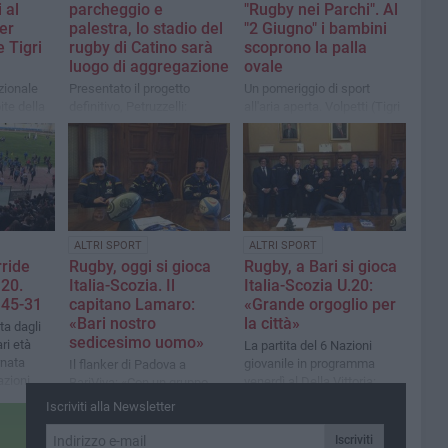
 al
parcheggio e
"Rugby nei Parchi". Al
per
palestra, lo stadio del
"2 Giugno" i bambini
e Tigri
rugby di Catino sarà
scoprono la palla
luogo di aggregazione
ovale
azionale
Presentato il progetto
Un pomeriggio di sport
ite della
definitivo, Petruzzelli:
all'aria aperta. Volpetti (Tigri
 un
«Spazio idoneo e qualificato
Bari): «Il rugby insegna a
bini
per due discipline sportive
giocare con l'avversario»
che vantano grande seguito
nella nostra città»
ALTRI SPORT
ALTRI SPORT
rride
Rugby, oggi si gioca
Rugby, a Bari si gioca
 20.
Italia-Scozia. Il
Italia-Scozia U.20:
 45-31
capitano Lamaro:
«Grande orgoglio per
«Bari nostro
la città»
ta dagli
sedicesimo uomo»
ari età
La partita del 6 Nazioni
rnata
giovanile in programma
Il flanker di Padova a
azioni
venerdì al Della Vittoria:
BariViva: «Con un gruppo
«Record di presenze allo
unito e grande difesa
Iscriviti alla Newsletter
stadio»
battiamo la Scozia»
Iscriviti