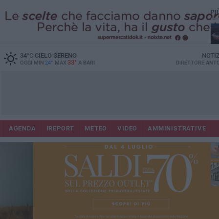
PI
Lec
34
°C
CIELO SERENO
NOTI
33°
OGGI MIN
24°
MAX
A
BARI
DIRETTORE
ANTO
AGENDA
IREPORT
METEO
VIDEO
AMMINISTRATIVE
ri
fuo