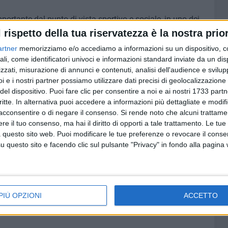
mportante dal punto di vista sportivo e sociale, in uno dei
eterminerà sicuramente un valore aggiunto per questo
l rispetto della tua riservatezza è la nostra prior
lla commissione consiliare Giuseppe Cascella -. L'offerta
artner
memorizziamo e/o accediamo a informazioni su un dispositivo, c
una moderna palestra, vero e proprio polo attrattivo per i
ali, come identificatori univoci e informazioni standard inviate da un di
amministrazione ha inteso investire, come sulle altre
zzati, misurazione di annunci e contenuti, analisi dell'audience e svilupp
ficare gli spazi pubblici e accorciare così le distanze con il
i e i nostri partner possiamo utilizzare dati precisi di geolocalizzazione 
del dispositivo. Puoi fare clic per consentire a noi e ai nostri 1733 partn
critte. In alternativa puoi accedere a informazioni più dettagliate e modif
acconsentire o di negare il consenso.
Si rende noto che alcuni trattamen
 rugby e il football americano prevede, oltre al campo da
e il tuo consenso, ma hai il diritto di opporti a tale trattamento. Le tue
 500 posti, tribune coperte da una struttura che diventa
 questo sito web. Puoi modificare le tue preferenze o revocare il conse
rato, una palestra per il potenziamento muscolare degli
questo sito e facendo clic sul pulsante "Privacy" in fondo alla pagina
ti gli standard indicati dalle due federazioni sportive.
zo tempo", rituale conviviale delle due discipline sportive
 caratteristico pur essendo connotate da una grande
ampo.
PIÙ OPZIONI
ACCETTO