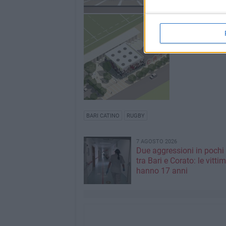
BARI CATINO
RUGBY
7 AGOSTO 2026
Due aggressioni in pochi 
tra Bari e Corato: le vitti
hanno 17 anni