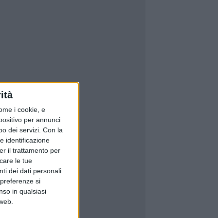
ità
ome i cookie, e
spositivo per annunci
o dei servizi.
Con la
e identificazione
er il trattamento per
icare le tue
ti dei dati personali
 preferenze si
nso in qualsiasi
 web.