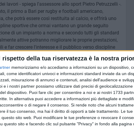
ei lavori - spiega l'assessore allo sport Pietro Petruzzelli -.
o, il primo a Bari per rugby e football americano,
ia, che potrà essere così restituita al calcio, e offrirà uno
cipline sportive che ormai vantano un grande seguito
azione di un impianto a norma e secondo tutti gli standard
ualmente attive potranno migliorare le proprie prestazioni,
li e far crescere l'interesse e il pubblico verso discipline
 modo Bari potrà proporsi a ragion veduta come sede di
l rispetto della tua riservatezza è la nostra prior
 a tutti gli effetti, motore di turismo e indotto economico
artner
memorizziamo e/o accediamo a informazioni su un dispositivo, c
ienza, dello scorso anno, all'Arena della Vittoria, con la
ali, come identificatori univoci e informazioni standard inviate da un di
ambito del torneo Sei nazioni di rugby sia l'esempio di come
zzati, misurazione di annunci e contenuti, analisi dell'audience e svilupp
ova importante».
i e i nostri partner possiamo utilizzare dati precisi di geolocalizzazione 
del dispositivo. Puoi fare clic per consentire a noi e ai nostri 1733 partn
critte. In alternativa puoi accedere a informazioni più dettagliate e modif
acconsentire o di negare il consenso.
Si rende noto che alcuni trattamen
e il tuo consenso, ma hai il diritto di opporti a tale trattamento. Le tue
 questo sito web. Puoi modificare le tue preferenze o revocare il conse
questo sito e facendo clic sul pulsante "Privacy" in fondo alla pagina