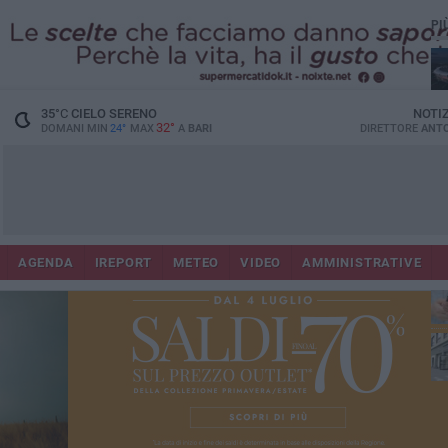
PI
Lec
35
°C
CIELO SERENO
NOTI
32°
DOMANI MIN
24°
MAX
A
BARI
DIRETTORE
ANTO
AGENDA
IREPORT
METEO
VIDEO
AMMINISTRATIVE
ri
fuo