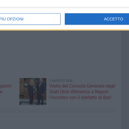
PIÙ OPZIONI
ACCETTO
7 AGOSTO 2026
giorni
Visita del Console Generale degli
me
Stati Uniti d’America a Napoli:
l'incontro con il prefetto di Bari