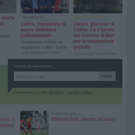
o morto
VITA DI CITTÀ
BANDI E CONCORSI
ei
Catino, inaugurata la
Centro "pluriuso" di
nuova biblioteca
Catino, c'è il bando
polifunzionale
del Comune di Bari
tadini
per la concessione
Un intervento inserito nel
gratuita
programma "Colibrì - la rete
delle biblioteche di Bari"
Iniziativa per una migliore
applicazione del
Regolamento sulla
Iscriviti alla Newsletter
collaborazione cittadini-
amministrazione
Iscriviti
Iscrivendoti accetti i
termini
e la
privacy policy
7 AGOSTO 2026
ne C: il
Mercato Bari, Verreth all'addio
zazione