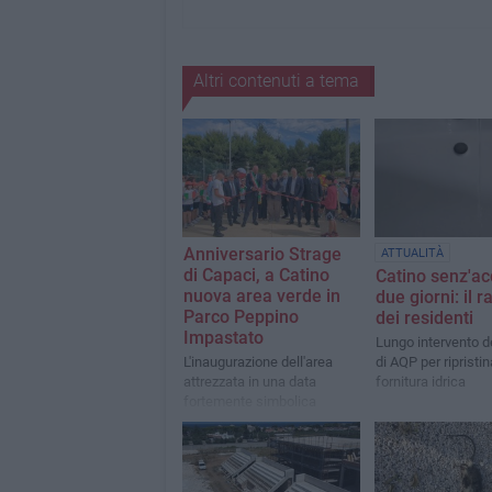
Altri contenuti a tema
Anniversario Strage
ATTUALITÀ
di Capaci, a Catino
Catino senz'ac
nuova area verde in
due giorni: il 
Parco Peppino
dei residenti
Impastato
Lungo intervento de
L'inaugurazione dell'area
di AQP per ripristin
attrezzata in una data
fornitura idrica
fortemente simbolica