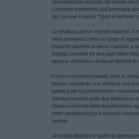
sarà realizzato al posto del campo da ca
il progetto presentato dall'assessore all
del Coni per il bando "Sport e Periferie" c
La struttura, per un importo totale di 2 mi
stata concepita come un luogo di aggrega
impianto sportivo in senso classico, e r
dialogo concreto tra due parti della citt
ferrovia, che hanno storie ed identità div
Il nuovo impianto prevede, oltre al camp
tribune coperte da una struttura che di
palestra per il potenziamento muscolare d
standard previsti dalle due federazioni sp
rituale conviviale delle due discipline, r
tratto caratteristico pur essendo connot
campo.
«Il nostro obiettivo è quello di approvar