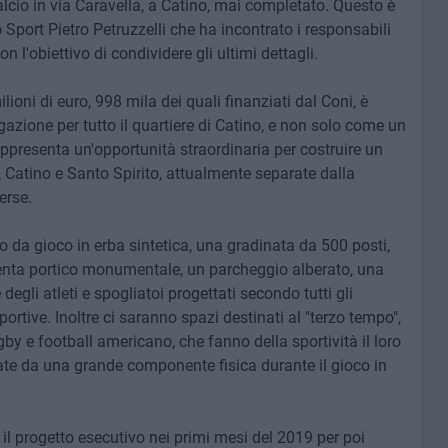
lcio in via Caravella, a Catino, mai completato. Questo è
o Sport Pietro Petruzzelli che ha incontrato i responsabili
on l'obiettivo di condividere gli ultimi dettagli.
lioni di euro, 998 mila dei quali finanziati dal Coni, è
zione per tutto il quartiere di Catino, e non solo come un
appresenta un'opportunità straordinaria per costruire un
à, Catino e Santo Spirito, attualmente separate dalla
erse.
o da gioco in erba sintetica, una gradinata da 500 posti,
venta portico monumentale, un parcheggio alberato, una
egli atleti e spogliatoi progettati secondo tutti gli
ortive. Inoltre ci saranno spazi destinati al "terzo tempo",
ugby e football americano, che fanno della sportività il loro
ate da una grande componente fisica durante il gioco in
e il progetto esecutivo nei primi mesi del 2019 per poi