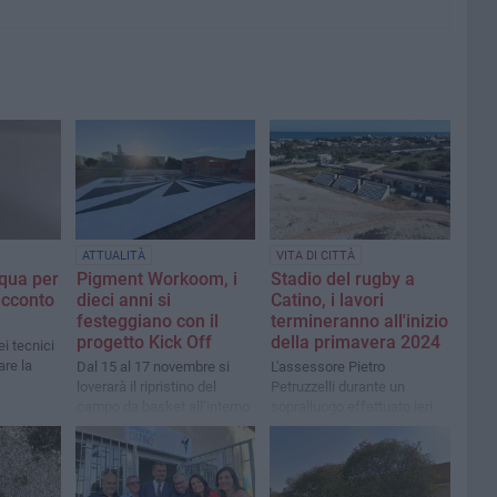
ATTUALITÀ
VITA DI CITTÀ
qua per
Pigment Workoom, i
Stadio del rugby a
racconto
dieci anni si
Catino, i lavori
festeggiano con il
termineranno all'inizio
progetto Kick Off
della primavera 2024
i tecnici
are la
Dal 15 al 17 novembre si
L'assessore Pietro
loverarà il ripristino del
Petruzzelli durante un
campo da basket all’interno
sopralluogo effettuato ieri
dell’Accademia del Cinema
mattina: «Il
Ragazzi di San Pio
cronoprogramma senza
intoppi»