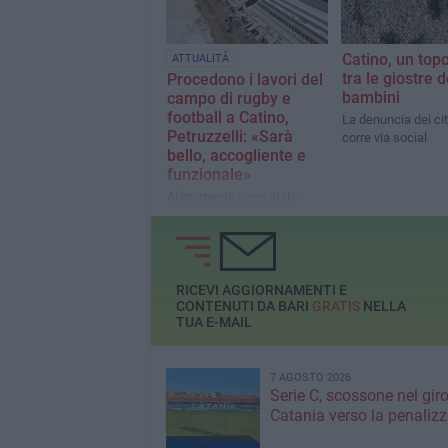
Catino, un top
ATTUALITÀ
tra le giostre d
Procedono i lavori del
bambini
campo di rugby e
football a Catino,
La denuncia dei cit
Petruzzelli: «Sarà
corre via social
bello, accogliente e
funzionale»
Al momento sono state
realizzate le tribune da 500
posti, e le strutture degli
spogliatoi e della palestra
RICEVI AGGIORNAMENTI E
CONTENUTI DA BARI
GRATIS
NELLA
TUA E-MAIL
7 AGOSTO 2026
Serie C, scossone nel giro
Catania verso la penaliz