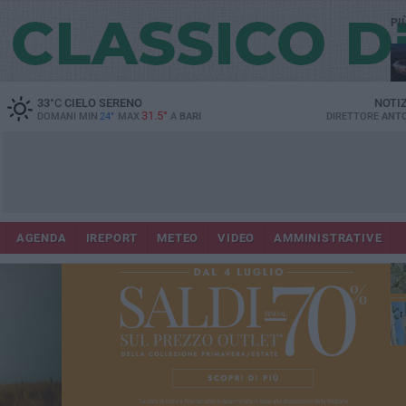
PI
Lec
33
°C
CIELO SERENO
NOTI
31.5°
DOMANI MIN
24°
MAX
A
BARI
DIRETTORE
ANTO
AGENDA
IREPORT
METEO
VIDEO
AMMINISTRATIVE
Gi
Bar
ri