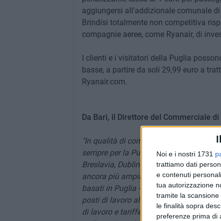
aggiungersi all'addizionale comunale di
Brindisi totalmente non competitiva rispe
compagnie aeree, come Ryanair, di invest
I clienti e i visitatori della Puglia poss
basse, a partire da soli 29,99 euro a trat
Ryanair.com.
Da Bari, il Direttore del Commerciale 
I
"In qualità di compagnia aerea n. 1 in Ita
sempre per la Puglia per l'estate 2023, c
Noi e i nostri 1731
p
Breslavia, Dublino, Kaunas, Poznán, Skia
trattiamo dati person
e contenuti personali
ancora più ampia per le loro vacanze est
tua autorizzazione no
basati in Puglia - che rappresentano un 
tramite la scansione 
posti di lavoro altamente retribuiti nell'i
le finalità sopra des
di lavoro e tariffe più basse di qualsiasi
preferenze prima di 