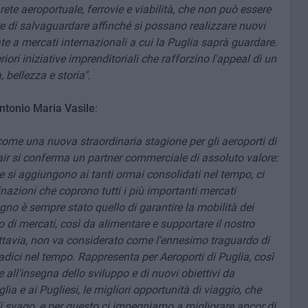
rete aeroportuale, ferrovie e viabilità, che non può essere
e di salvaguardare affinché si possano realizzare nuovi
ate a mercati internazionali a cui la Puglia saprà guardare.
riori iniziative imprenditoriali che rafforzino l'appeal di un
 bellezza e storia".
ntonio Maria Vasile
:
come una nuova straordinaria stagione per gli aeroporti di
nair si conferma un partner commerciale di assoluto valore:
e si aggiungono ai tanti ormai consolidati nel tempo, ci
nazioni che coprono tutti i più importanti mercati
egno è sempre stato quello di garantire la mobilità dei
 di mercati, così da alimentare e supportare il nostro
uttavia, non va considerato come l'ennesimo traguardo di
dici nel tempo. Rappresenta per Aeroporti di Puglia, così
 all'insegna dello sviluppo e di nuovi obiettivi da
ia e ai Pugliesi, le migliori opportunità di viaggio, che
 di svago, e per questo ci impegniamo a migliorare ancor di