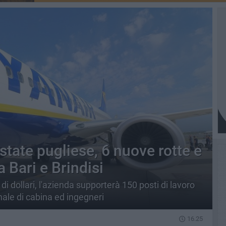
estate pugliese, 6 nuove rotte e
 Bari e Brindisi
di dollari, l'azienda supporterà 150 posti di lavoro
onale di cabina ed ingegneri
16.25