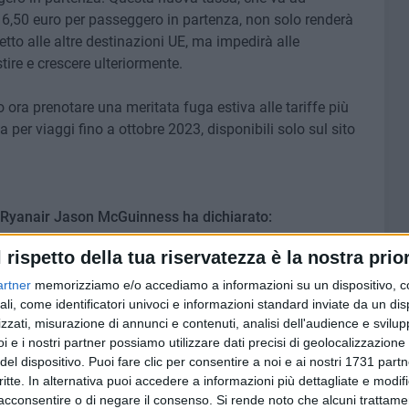
 6,50 euro per passeggero in partenza, non solo renderà
tto alle altre destinazioni UE, ma impedirà alle
ire e crescere ulteriormente.
ono ora prenotare una meritata fuga estiva alle tariffe più
ta per viaggi fino a ottobre 2023, disponibili solo sul sito
di Ryanair Jason McGuinness ha dichiarato:
l rispetto della tua riservatezza è la nostra prior
lia, Ryanair è lieta di annunciare il più grande operativo di
on 6 nuove rotte verso destinazioni interessanti, tra cui
artner
memorizziamo e/o accediamo a informazioni su un dispositivo, c
thos e Venezia, offrendo ai clienti pugliesi una scelta
ali, come identificatori univoci e informazioni standard inviate da un di
zzati, misurazione di annunci e contenuti, analisi dell'audience e svilupp
ive alle tariffe più basse d'Europa.
Con 5 aeromobili
i e i nostri partner possiamo utilizzare dati precisi di geolocalizzazione 
investimento di 500 milioni di dollari e sostengono 4,200
del dispositivo. Puoi fare clic per consentire a noi e ai nostri 1731 partn
ndotto - Ryanair continua a garantire più traffico, più posti
critte. In alternativa puoi accedere a informazioni più dettagliate e modif
 altra compagnia aerea per l'Italia ed in Europa.
Tuttavia,
acconsentire o di negare il consenso.
Si rende noto che alcuni trattamen