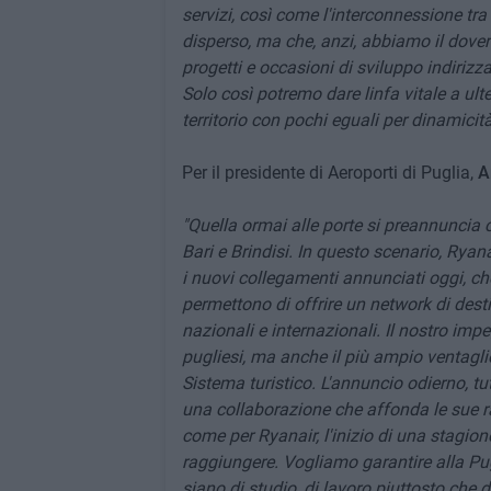
servizi, così come l'interconnessione tra 
disperso, ma che, anzi, abbiamo il dover
progetti e occasioni di sviluppo indirizz
Solo così potremo dare linfa vitale a ulte
territorio con pochi eguali per dinamicità,
Per il presidente di Aeroporti di Puglia,
A
"Quella ormai alle porte si preannuncia 
Bari e Brindisi. In questo scenario, Rya
i nuovi collegamenti annunciati oggi, ch
permettono di offrire un network di desti
nazionali e internazionali. Il nostro imp
pugliesi, ma anche il più ampio ventaglio
Sistema turistico. L'annuncio odierno, t
una collaborazione che affonda le sue ra
come per Ryanair, l'inizio di una stagione
raggiungere. Vogliamo garantire alla Pugl
siano di studio, di lavoro piuttosto che