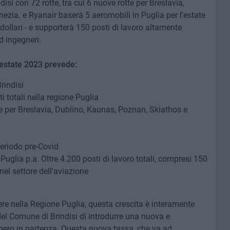
disi con 72 rotte, tra cui 6 nuove rotte per Breslavia,
zia. e Ryanair baserà 5 aeromobili in Puglia per l'estate
dollari - e supporterà 150 posti di lavoro altamente
ed ingegneri.
l'estate 2023 prevede:
rindisi
ti totali nella regione Puglia
tte per Breslavia, Dublino, Kaunas, Poznan, Skiathos e
 periodo pre-Covid
Puglia p.a. Oltre 4.200 posti di lavoro totali, compresi 150
 nel settore dell'aviazione
e nella Regione Puglia, questa crescita è interamente
el Comune di Brindisi di introdurre una nuova e
gero in partenza. Questa nuova tassa, che va ad