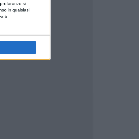
 preferenze si
nso in qualsiasi
 web.