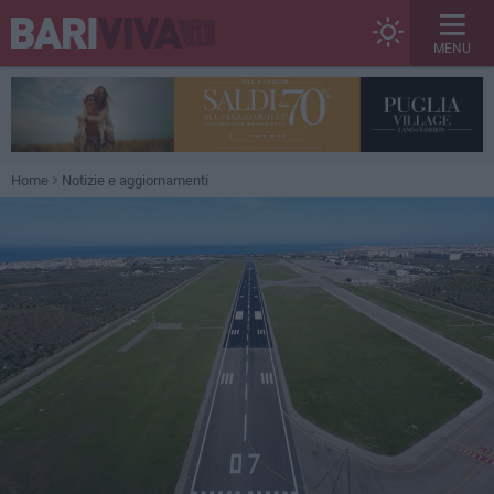
MENU
Home
Notizie e aggiornamenti