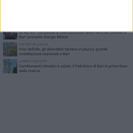
agosto
LUNEDÌ 3 AGOSTO
"Le Due Bari", un programma diffuso nei Municipi: tutti gli eventi
della settimana
VENERDÌ 31 LUGLIO
Al via l'89ª Campionaria Internazionale della Fiera del Levante di
Bari: presente Giorgia Meloni
GIOVEDÌ 30 LUGLIO
Crisi dell’olio, gli olivicoltori tornano in piazza: grande
mobilitazione nazionale a Bari
LUNEDÌ 3 AGOSTO
Cambiamenti climatici e salute: il Policlinico di Bari in prima linea
nella ricerca