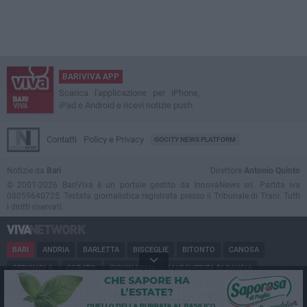
BARIVIVA APP
Scarica l'applicazione per iPhone,
iPad e Android e ricevi notizie push
Contatti
Policy e Privacy
GOCITY NEWS PLATFORM
Notizie da
Bari
Direttore
Antonio Quinto
© 2001-2026 BariViva è un portale gestito da InnovaNews srl. Partita iva
08059640725. Testata giornalistica registrata presso il Tribunale di Trani. Tutti
i diritti riservati.
BARI
ANDRIA
BARLETTA
BISCEGLIE
BITONTO
CANOSA
CERIGNOLA
CORATO
GIOVINAZZO
MARGHERITA DI SAVOIA
MINERVINO
MODUGNO
MOLFETTA
PUGLIA
RUVO
SAN FERDINANDO
SPINAZZOLA
TERLIZZI
TRANI
TRINITAPOLI