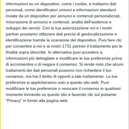
informazioni su un dispositivo, come i cookie, e trattiamo dati
personali, come identificatori univoci e informazioni standard
inviate da un dispositivo per annunci e contenuti personalizzati,
misurazione di annunci e contenuti, analisi dell'audience e
sviluppo dei servizi.
Con la tua autorizzazione noi e i nostri
partner possiamo utilizzare dati precisi di geolocalizzazione e
18
A cura di
ELGA MONTANI
identificazione tramite la scansione del dispositivo. Puoi fare clic
per consentire a noi e ai nostri 1731 partner il trattamento per le
finalità sopra descritte. In alternativa puoi accedere a
informazioni più dettagliate e modificare le tue preferenze prima
Attimi di paura questa mattina all'aeroporto di Bari Palese,
di acconsentire o di negare il consenso.
Si rende noto che alcuni
quando un aereo della Ryanair ha occupato la pista per
trattamenti dei dati personali possono non richiedere il tuo
consenso, ma hai il diritto di opporti a tale trattamento. Le tue
decollare senza aver avuto l'ok dalla torre di controllo,
preferenze si applicheranno solo a questo sito web. Puoi
proprio mentre un aereo della Volotea si stava apprestando
modificare le tue preferenze o revocare il consenso in qualsiasi
ad atterrare.
momento tornando su questo sito e facendo clic sul pulsante
"Privacy" in fondo alla pagina web.
Da Enav sottolineano comunque che tutta la manovra si è
svolta in completa sicurezza, e nel momento in cui dalla
torre di controllo si sono accorti dell'aereo Ryanair in pista
hanno avvertito il pilota della Volotea, che ha provveduto a