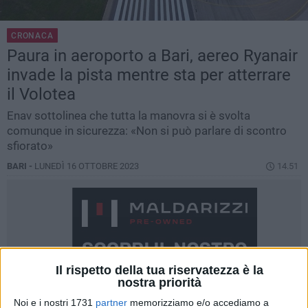
CRONACA
Paura in aeroporto a Bari, aereo Ryanair
invade la pista mentre sta per atterrare
il Volotea
Enav sottolinea che tutta la manovra si è svolta
comunque in sicurezza: «Non si può parlare di scontro
sfiorato»
BARI -
LUNEDÌ 16 OTTOBRE 2023
14.51
Il rispetto della tua riservatezza è la
nostra priorità
Noi e i nostri 1731
partner
memorizziamo e/o accediamo a