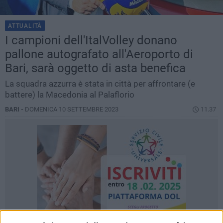
ATTUALITÀ
I campioni dell'ItalVolley donano
pallone autografato all'Aeroporto di
Bari, sarà oggetto di asta benefica
La squadra azzurra è stata in città per affrontare (e
battere) la Macedonia al Palaflorio
BARI -
DOMENICA 10 SETTEMBRE 2023
11.37