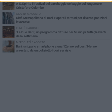
A S.Spirito il festival del parcheggio selvaggio sul lungomare
Cristoforo Colombo
GIOVEDÌ 6 AGOSTO
Città Metropolitana di Bari, riaperti i termini per diverse posizioni
lavorative
LUNEDÌ 3 AGOSTO
"Le Due Bari", un programma diffuso nei Municipi: tutti gli eventi
della settimana
MERCOLEDÌ 5 AGOSTO
Bari, scippa lo smartphone a una 12enne sul bus: 34enne
arrestato da un poliziotto fuori servizio