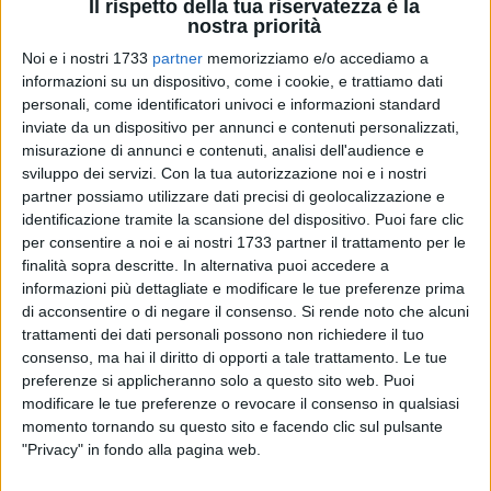
Il rispetto della tua riservatezza è la
nostra priorità
Noi e i nostri 1733
partner
memorizziamo e/o accediamo a
informazioni su un dispositivo, come i cookie, e trattiamo dati
personali, come identificatori univoci e informazioni standard
2
inviate da un dispositivo per annunci e contenuti personalizzati,
misurazione di annunci e contenuti, analisi dell'audience e
sviluppo dei servizi.
Con la tua autorizzazione noi e i nostri
Dopo i guantoni da boxe autografati da Sylvester Stallone,
partner possiamo utilizzare dati precisi di geolocalizzazione e
ora il pallone autografato dai campioni dell'ItalVolley. Un
identificazione tramite la scansione del dispositivo. Puoi fare clic
altro prestigioso pezzo da collezione arriva all'aeroporto di
per consentire a noi e ai nostri 1733 partner il trattamento per le
finalità sopra descritte. In alternativa puoi accedere a
Bari, per diventare oggetto di un'asta di beneficenza. Ieri,
informazioni più dettagliate e modificare le tue preferenze prima
infatti, dopo aver affrontato e battuto la Macedonaia al
di acconsentire o di negare il consenso.
Si rende noto che alcuni
Palaflorio, i ragazzi della nazionale italiana di pallavolo
trattamenti dei dati personali possono non richiedere il tuo
hanno firmato un pallone per donarlo ad Aeroporti di Puglia.
consenso, ma hai il diritto di opporti a tale trattamento. Le tue
preferenze si applicheranno solo a questo sito web. Puoi
Lo ha annunciato Antonio Vasile, presidente di Aeroporti di
modificare le tue preferenze o revocare il consenso in qualsiasi
Puglia, con un post sui social: «I campioni D'Europa, guidati
momento tornando su questo sito e facendo clic sul pulsante
"Privacy" in fondo alla pagina web.
da Fefè De Giorgi , ieri sera a Bari hanno fatto a pezzettini la
Macedonia. Sempre con la squadra Charity di Aeroporti di