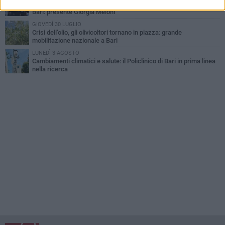
Al via l'89ª Campionaria Internazionale della Fiera del Levante di
Bari: presente Giorgia Meloni
GIOVEDÌ 30 LUGLIO
Crisi dell’olio, gli olivicoltori tornano in piazza: grande
mobilitazione nazionale a Bari
LUNEDÌ 3 AGOSTO
Cambiamenti climatici e salute: il Policlinico di Bari in prima linea
nella ricerca