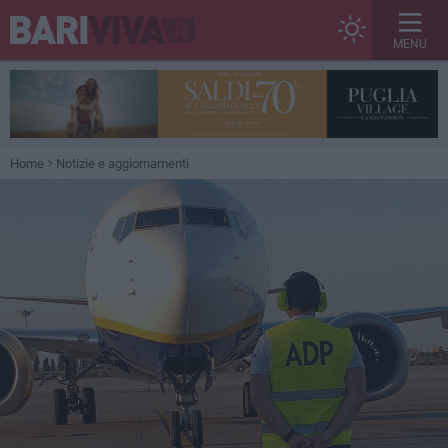
MENU
Home
Notizie e aggiornamenti