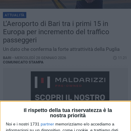
ATTUALITÀ
L’Aeroporto di Bari tra i primi 15 in
Europa per incremento del traffico
passeggeri
Un dato che conferma la forte attrattività della Puglia
BARI -
MERCOLEDÌ 28 GENNAIO 2026
11.21
COMUNICATO STAMPA
Il rispetto della tua riservatezza è la
nostra priorità
Noi e i nostri 1731
partner
memorizziamo e/o accediamo a
informazioni su un dispositivo, come i cookie, e trattiamo dati