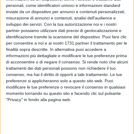
personali, come identificatori univoci e informazioni standard
inviate da un dispositivo per annunci e contenuti personalizzati,
misurazione di annunci e contenuti, analisi dell'audience e
sviluppo dei servizi.
Con la tua autorizzazione noi e i nostri
2
partner possiamo utilizzare dati precisi di geolocalizzazione e
identificazione tramite la scansione del dispositivo. Puoi fare clic
per consentire a noi e ai nostri 1731 partner il trattamento per le
L'Aeroporto 'Karol Wojtyla' di Bari
si conferma tra gli scali
finalità sopra descritte. In alternativa puoi accedere a
informazioni più dettagliate e modificare le tue preferenze prima
più dinamici del panorama continentale, entrando nella
top
di acconsentire o di negare il consenso.
Si rende noto che alcuni
15
degli aeroporti europei con la maggiore crescita del
trattamenti dei dati personali possono non richiedere il tuo
traffico passeggeri. È quanto emerge da un
consenso, ma hai il diritto di opporti a tale trattamento. Le tue
approfondimento pubblicato da Euronews, basato sulle
preferenze si applicheranno solo a questo sito web. Puoi
rilevazioni dell'Airports Council International (ACI) relativi al
modificare le tue preferenze o revocare il consenso in qualsiasi
primo semestre del 2025.
momento tornando su questo sito e facendo clic sul pulsante
"Privacy" in fondo alla pagina web.
Un traguardo importante che conferma lo scalo barese tra gli
aeroporti che registrano
il più alto trend di crescita a livello
europeo
e ribadisce la forte attrattività della Puglia, meta
sempre più ambita dagli stranieri per motivi di svago e di