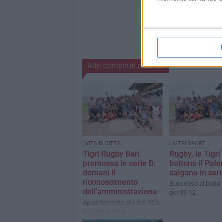
Altri contenuti a tema
VITA DI CITTÀ
ALTRI SPORT
Tigri Rugby Bari
Rugby, le Tigri
promossa in serie B:
battono il Pal
domani il
salgono in ser
riconoscimento
Successo al Della V
dell'amministrazione
per 39-12
Appuntamento alle ore 12 a
Palazzo di Città