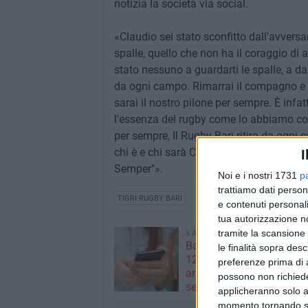
notizia la società via social.
«Claudio sei stato sconfitto dall'avversa
spalle, quello che non ha il coraggio di a
stato nessuno a guardarti le spalle, a da
da ogni campo. Rimarrai il compagno e av
sarai il nostro pilone per sempre. È infat
l'essenza del rugby come lo abbiamo con
per sempre, Il Rugby Bari ritira da ogni 
chi è e chi sarà Claudio Bianchini. Addi
I
Semper"».
Noi e i nostri 1731
p
trattiamo dati person
TIGRI RUGBY BARI
e contenuti personali
tua autorizzazione no
tramite la scansione 
5 AGOSTO 2026
Bari, scippa lo smartpho
le finalità sopra des
12enne sul bus: 34enne
preferenze prima di 
arrestato da un poliziotto
possono non richieder
servizio
applicheranno solo a
momento tornando su 