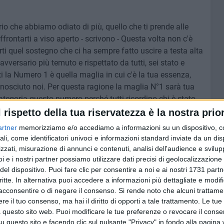
rio che abbiamo odiato di più, quello che ti prende alle
ffrontarti a viso aperto - scrivono - Questa volta non c'è
rti quel sostegno che ci ha sempre fatto uscire a testa alta
versario più temuto e rispettato da tutti, sei stato e
ti la Numero 1 è quella maglia in cui c'è la tua essenza,
osciuto noi. Per questa ragione la maglia N°1 sarà tua
categoria questo numero perché tutti ricordino chi è stato,
o Claudio, e a tutti come avresti detto tu "Memento Audere
l rispetto della tua riservatezza è la nostra prior
artner
memorizziamo e/o accediamo a informazioni su un dispositivo, c
ali, come identificatori univoci e informazioni standard inviate da un di
zzati, misurazione di annunci e contenuti, analisi dell'audience e svilupp
i e i nostri partner possiamo utilizzare dati precisi di geolocalizzazione 
del dispositivo. Puoi fare clic per consentire a noi e ai nostri 1731 partn
5 AGOSTO 2026
ne a una
Proseguono i lavori in piazza
critte. In alternativa puoi accedere a informazioni più dettagliate e modif
Aldo Moro di Bari: il sopralluogo
acconsentire o di negare il consenso.
Si rende noto che alcuni trattamen
 fuori
di Leccese
e il tuo consenso, ma hai il diritto di opporti a tale trattamento. Le tue
 questo sito web. Puoi modificare le tue preferenze o revocare il conse
questo sito e facendo clic sul pulsante "Privacy" in fondo alla pagina