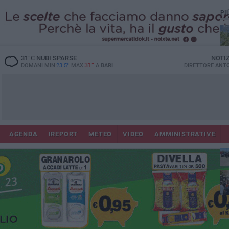
PI
Bar
31
°C
NUBI SPARSE
NOTI
31°
DOMANI MIN
23.5°
MAX
A
BARI
DIRETTORE
ANTO
Lec
AGENDA
IREPORT
METEO
VIDEO
AMMINISTRATIVE
Car
Gi