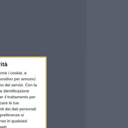
ità
ome i cookie, e
spositivo per annunci
o dei servizi.
Con la
e identificazione
er il trattamento per
icare le tue
ti dei dati personali
 preferenze si
nso in qualsiasi
 web.