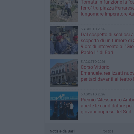
Tornata in funzione la "c
ferro" tra piazza Ferrarese
lungomare Imperatore A
5 AGOSTO 2026
Dal sospetto di scoliosi a
scoperta di un tumore di 3
9 ore di intervento al “Gi
Paolo II” di Bari
5 AGOSTO 2026
Corso Vittorio
Emanuele, realizzati nuovi
per taxi davanti al teatro 
5 AGOSTO 2026
Premio "Alessandro Ambro
aperte le candidature per 
giovani imprese del Sud
Notizie da Bari
Politica