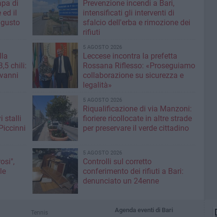
apa di
Prevenzione incendi a Bari,
 ed il
intensificati gli interventi di
ugusto
sfalcio dell'erba e rimozione dei
rifiuti
5 AGOSTO 2026
lla
Leccese incontra la prefetta ​
,5 chili:
Rossana Riflesso: «Proseguiamo
ovanni
collaborazione su sicurezza e
legalità»
5 AGOSTO 2026
Riqualificazione di via Manzoni:
 stalli
fioriere ricollocate in altre strade
Piccinni
per preservare il verde cittadino
5 AGOSTO 2026
si",
Controlli sul corretto
le
conferimento dei rifiuti a Bari:
denunciato un 24enne
Agenda eventi di Bari
Tennis