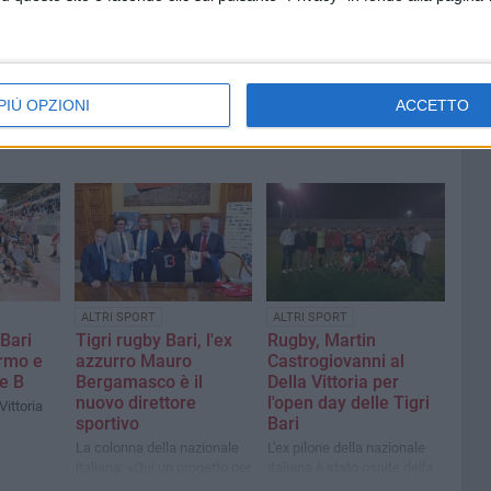
PIÙ OPZIONI
ACCETTO
ALTRI SPORT
ALTRI SPORT
 Bari
Tigri rugby Bari, l'ex
Rugby, Martin
ermo e
azzurro Mauro
Castrogiovanni al
ie B
Bergamasco è il
Della Vittoria per
nuovo direttore
l'open day delle Tigri
ittoria
sportivo
Bari
La colonna della nazionale
L'ex pilone della nazionale
italiana: «Qui un progetto per
italiana è stato ospite della
portare la palla ovale ai
squadra locale per un