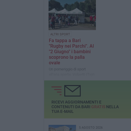
ALTRI SPORT
Fa tappa a Bari
"Rugby nei Parchi". Al
"2 Giugno" i bambini
scoprono la palla
ovale
Un pomeriggio di sport
all'aria aperta. Volpetti (Tigri
Bari): «Il rugby insegna a
giocare con l'avversario»
RICEVI AGGIORNAMENTI E
CONTENUTI DA BARI
GRATIS
NELLA
TUA E-MAIL
5 AGOSTO 2026