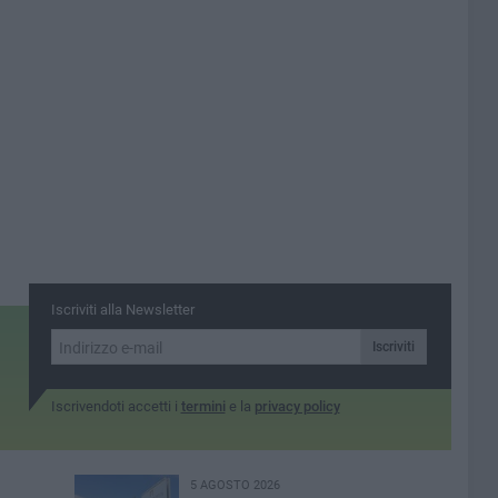
bambini»
incontro con i bambini
Iscriviti alla Newsletter
Iscriviti
Iscrivendoti accetti i
termini
e la
privacy policy
5 AGOSTO 2026