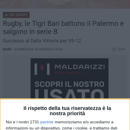
ALTRI SPORT
Rugby, le Tigri Bari battono il Palermo e
salgono in serie B
Successo al Della Vittoria per 39-12
BARI -
DOMENICA 26 MAGGIO 2024
18.41
Il rispetto della tua riservatezza è la
nostra priorità
Noi e i nostri 1731
partner
memorizziamo e/o accediamo a
informazioni su un dispositivo, come i cookie, e trattiamo dati