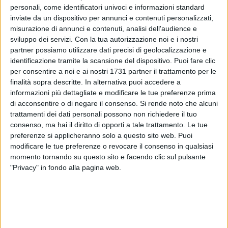
personali, come identificatori univoci e informazioni standard
inviate da un dispositivo per annunci e contenuti personalizzati,
4
A cura di
misurazione di annunci e contenuti, analisi dell'audience e
GIANLUCA BATTISTA
sviluppo dei servizi.
Con la tua autorizzazione noi e i nostri
partner possiamo utilizzare dati precisi di geolocalizzazione e
identificazione tramite la scansione del dispositivo. Puoi fare clic
Bisognava ribaltare la sconfitta rimediata a Palermo per 12-
per consentire a noi e ai nostri 1731 partner il trattamento per le
finalità sopra descritte. In alternativa puoi accedere a
9. Bisognava metterci cuore e centrare un obiettivo storico
informazioni più dettagliate e modificare le tue preferenze prima
per tutto il movimento del rugby cittadino.
di acconsentire o di negare il consenso.
Si rende noto che alcuni
trattamenti dei dati personali possono non richiedere il tuo
L'ASD Tigri Rugby Bari ha sconfitto per 39-12 i siciliani
allo
consenso, ma hai il diritto di opporti a tale trattamento. Le tue
stadio Della Vittoria davanti ad oltre duemila spettatori ed ha
preferenze si applicheranno solo a questo sito web. Puoi
così conquistato il diritto di disputare il primo storico
modificare le tue preferenze o revocare il consenso in qualsiasi
campionato in serie B. Grande entusiasmo da parte degli
momento tornando su questo sito e facendo clic sul pulsante
"Privacy" in fondo alla pagina web.
appassionati, grati all'ex nazionale Mauro Bergamasco e ad
una società che ingaggiandolo ha puntato su un progetto a
lungo termine e di qualità.
La festa promozione ha coinvolto anche l'assessore allo