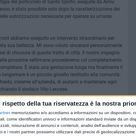
tigia del porticciolo di Santo Spirito, eseguite da Amiu
esso, è stato possibile solo dopo la caratterizzazione dei
e delle autorizzazioni necessarie per operare su un'area
rfront abbiamo eseguito un intervento straordinario per
o nella sua bellezza. Mi sono voluto sincerare personalmente
i di chiusura di questo tratto di città. Il nostro impegno
. Nelle prossime settimane procederemo col completamento
a completare. È stata una gestazione lunga ma finalmente il
 lungomare è un piccolo gioiello restituito alla comunità.
hiedo, insieme all'azienda, di aiutarci a mantenere ogni
chiarato il sindaco Vito Leccese.
l rispetto della tua riservatezza è la nostra prior
artner
memorizziamo e/o accediamo a informazioni su un dispositivo, c
ali, come identificatori univoci e informazioni standard inviate da un di
zzati, misurazione di annunci e contenuti, analisi dell'audience e svilupp
i e i nostri partner possiamo utilizzare dati precisi di geolocalizzazione 