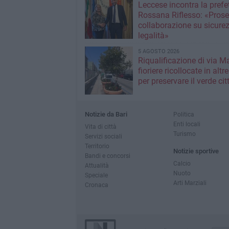
Leccese incontra la prefet
Rossana Riflesso: «Pros
collaborazione su sicure
legalità»
5 AGOSTO 2026
Riqualificazione di via M
fioriere ricollocate in altr
per preservare il verde ci
Notizie da Bari
Politica
Enti locali
Vita di città
Turismo
Servizi sociali
Territorio
Notizie sportive
Bandi e concorsi
Calcio
Attualità
Nuoto
Speciale
Arti Marziali
Cronaca