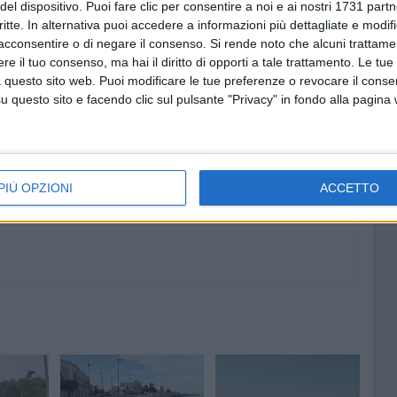
del dispositivo. Puoi fare clic per consentire a noi e ai nostri 1731 partn
critte. In alternativa puoi accedere a informazioni più dettagliate e modif
acconsentire o di negare il consenso.
Si rende noto che alcuni trattamen
e il tuo consenso, ma hai il diritto di opporti a tale trattamento. Le tue
 questo sito web. Puoi modificare le tue preferenze o revocare il conse
questo sito e facendo clic sul pulsante "Privacy" in fondo alla pagina
5 AGOSTO 2026
 il
Bari, scippa lo smartphone a una
ere per
12enne sul bus: 34enne
arrestato da un poliziotto fuori
servizio
PIÙ OPZIONI
ACCETTO