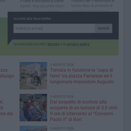
sco
Pubblici del V Municipio al
Il fatto è accaduto a Santo
lavoro dopo le proteste di
Spirito. Gigi ora potrà stare
cittadini ed opposizioni
di nuovo col suo anziano
padrone
Iscriviti alla Newsletter
Iscriviti
Iscrivendoti accetti i
termini
e la
privacy policy
5 AGOSTO 2026
azza
Tornata in funzione la "capa di
alluogo
ferro" tra piazza Ferrarese ed il
lungomare Imperatore Augusto
5 AGOSTO 2026
i,
Dal sospetto di scoliosi alla
di
scoperta di un tumore di 3,5 chili:
one dei
9 ore di intervento al “Giovanni
Paolo II” di Bari
5 AGOSTO 2026