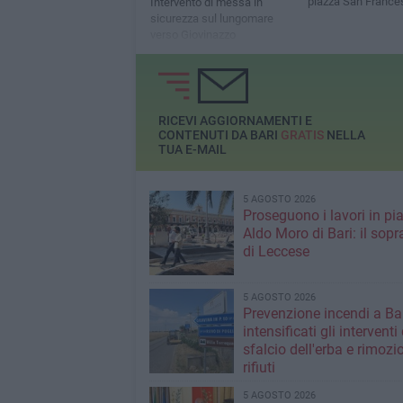
piazza San France
Intervento di messa in
sicurezza sul lungomare
verso Giovinazzo
RICEVI AGGIORNAMENTI E
CONTENUTI DA BARI
GRATIS
NELLA
TUA E-MAIL
5 AGOSTO 2026
Proseguono i lavori in pi
Aldo Moro di Bari: il sopr
di Leccese
5 AGOSTO 2026
Prevenzione incendi a Bar
intensificati gli interventi 
sfalcio dell'erba e rimozi
rifiuti
5 AGOSTO 2026