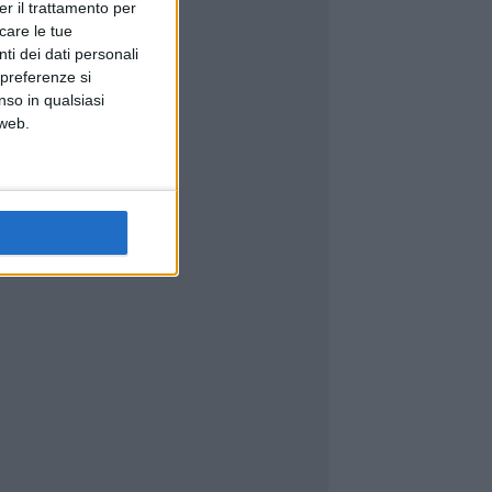
er il trattamento per
icare le tue
ti dei dati personali
 preferenze si
nso in qualsiasi
 web.