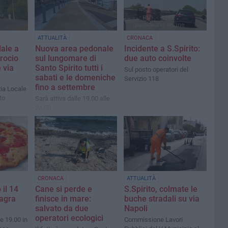
ATTUALITÀ
CRONACA
dale a
Nuova area pedonale
Incidente a S.Spirito:
crocio
sul lungomare di
due auto coinvolte
e via
Santo Spirito tutti i
Sul posto operatori del
sabati e le domeniche
Servizio 118
fino a settembre
zia Locale
to
Sarà attiva dalle 19.00 alle
24.00
CRONACA
ATTUALITÀ
 il 14
Cane si perde e
S.Spirito, colmate le
Sagra
finisce in mare:
buche stradali su via
salvato da due
Napoli
operatori ecologici
e 19.00 in
Commissione Lavori