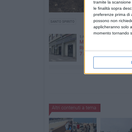
tramite la scansione 
le finalità sopra des
preferenze prima di 
possono non richieder
SANTO SPIRITO
applicheranno solo a
momento tornando su 
5 AGOSTO 2026
Mafia e sale giochi a Bari,
Riesame conferma il carc
7 arrestati
Altri contenuti a tema