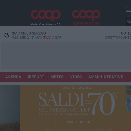
PI
Lec
26
°C
CIELO SERENO
NOTI
31.5°
OGGI MIN
24.5°
MAX
A
BARI
DIRETTORE
ANTO
AGENDA
IREPORT
METEO
VIDEO
AMMINISTRATIVE
Gi
Bar
ri