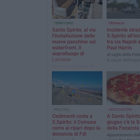
TERRITORIO
CRONACA
Santo Spirito, al via
Incidente stra
l’installazione delle
S.Spirito all'in
nuove panchine sul
tra via Napoli 
waterfront. Il
Paul Harris
sopralluogo di
Al vaglio della Poli
Leccese
le cause dell'impat
Saranno posizionate 40
panchine e un gazebo
POLITICA
ASSOCIAZIONI
Cedimenti costa a
A Santo Spirito
S.Spirito: il Comune
giugno c'è la 
corre ai ripari dopo la
della Focaccia
denuncia di FdI
Appuntamento dall