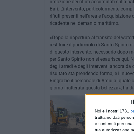
rimozione dei rifiuti accumulati sulla bat
Bari. L'intervento, particolarmente compl
rifiuti presenti nell'area e l'acquisizion
ricadente nel demanio marittimo.
«Dopo la riapertura al transito del wate
restituire il porticciolo di Santo Spirit
di questo intervento, necessario dopo mes
per Santo Spirito non si esaurisce qui
degli arredi e degli interventi ancora d
risultato sta prendendo forma, e il nuovo
Ringrazio il personale di Amiu al quale c
giorno inalterata questa bellezza», ha di
I
Noi e i nostri 1731
p
trattiamo dati person
e contenuti personali
tua autorizzazione no