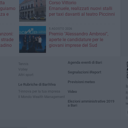
ta ​
Corso Vittorio
eguiamo
Emanuele, realizzati nuovi stalli
zza e
per taxi davanti al teatro Piccinni
5 AGOSTO 2026
anzoni:
Premio "Alessandro Ambrosi",
e strade
aperte le candidature per le
ttadino
giovani imprese del Sud
Agenda eventi di Bari
Tennis
Volley
Segnalazioni iReport
Altri sport
Previsioni meteo
Le Rubriche di BariViva
I
T-innova per la tua impresa
Video
R
Il Mondo Wealth Management
B
Elezioni amministrative 2019
t
a Bari