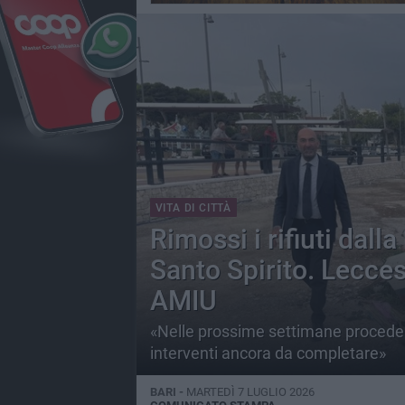
VITA DI CITTÀ
Rimossi i rifiuti dalla
Santo Spirito. Leccese
AMIU
«Nelle prossime settimane proceder
interventi ancora da completare»
BARI -
MARTEDÌ 7 LUGLIO 2026