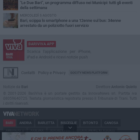
"Le Due Bari", un programma diffuso nei Municipi: tutti gli eventi
della settimana
MERCOLEDÌ 5 AGOSTO
Bari, scippa lo smartphone a una 12enne sul bus: 34enne
arrestato da un poliziotto fuori servizio
BARIVIVA APP
Scarica l'applicazione per iPhone,
iPad e Android e ricevi notizie push
Contatti
Policy e Privacy
GOCITY NEWS PLATFORM
Notizie da
Bari
Direttore
Antonio Quinto
© 2001-2026 BariViva è un portale gestito da InnovaNews srl. Partita iva
08059640725. Testata giornalistica registrata presso il Tribunale di Trani. Tutti
i diritti riservati.
BARI
ANDRIA
BARLETTA
BISCEGLIE
BITONTO
CANOSA
CERIGNOLA
CORATO
GIOVINAZZO
MARGHERITA DI SAVOIA
MINERVINO
MODUGNO
MOLFETTA
PUGLIA
RUVO