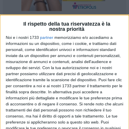
Il rispetto della tua riservatezza è la
14
nostra priorità
Anche per questa estate 2019, la Puglia si conferma ancora
Noi e i nostri 1733
partner
memorizziamo e/o accediamo a
una volta una delle mete più gettonate da turisti italiani e
informazioni su un dispositivo, come i cookie, e trattiamo dati
stranieri. Diverse indagini e dati statistici, infatti, mostrano
personali, come identificatori univoci e informazioni standard
una Puglia ancora molto amata tra i vacanzieri, con un
inviate da un dispositivo per annunci e contenuti personalizzati,
misurazione di annunci e contenuti, analisi dell'audience e
turismo che si conferma in linea con quello del 2018. Ma ciò
sviluppo dei servizi.
Con la tua autorizzazione noi e i nostri
che emerge tra i vari report presenti in Rete è anche una delle
partner possiamo utilizzare dati precisi di geolocalizzazione e
preferenze maggiori che esprime ogni turista che si accinge
identificazione tramite la scansione del dispositivo. Puoi fare clic
a visitare la Puglia: il
villaggio turistico
. Sono tanti, infatti, i
per consentire a noi e ai nostri 1733 partner il trattamento per le
vacanzieri che desiderano vivere un'esperienza comoda e
finalità sopra descritte. In alternativa puoi accedere a
divertente come quella all'interno di villaggi turistici. A
informazioni più dettagliate e modificare le tue preferenze prima
discapito, quindi, di vacanze poco organizzate e, di
di acconsentire o di negare il consenso.
Si rende noto che alcuni
trattamenti dei dati personali possono non richiedere il tuo
conseguenza, decisamente più stressanti del previsto.
consenso, ma hai il diritto di opporti a tale trattamento. Le tue
Estate 2019: in Puglia, bene le prenotazioni per i
preferenze si applicheranno solo a questo sito web. Puoi
modificare le tue preferenze o revocare il consenso in qualsiasi