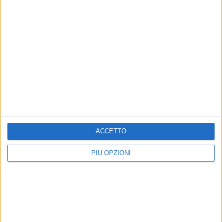
Altri contenuti a tema
ACCETTO
PIÙ OPZIONI
ATTUALITÀ
ATTUALITÀ
Locazioni turistiche, AIGO
Locazioni turistiche, via