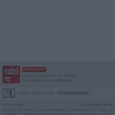
BARIVIVA APP
Scarica l'applicazione per iPhone,
iPad e Android e ricevi notizie push
Contatti
Policy e Privacy
GOCITY NEWS PLATFORM
Notizie da
Bari
Direttore
Antonio Quinto
© 2001-2026 BariViva è un portale gestito da InnovaNews srl. Partita iva
08059640725. Testata giornalistica registrata presso il Tribunale di Trani. Tutti