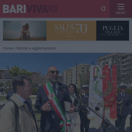
MENU
Home
Notizie e aggiornamenti