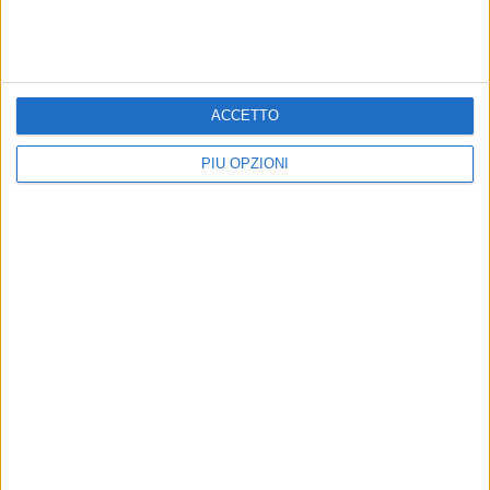
Segnalati colpi di pistola a Japigia, ma i
bossoli non si trovano
6 AGOSTO 2026
Bimba di 6 anni precipita dalla finestra di casa:
ACCETTO
è grave al Policlinico di Bari
PIÙ OPZIONI