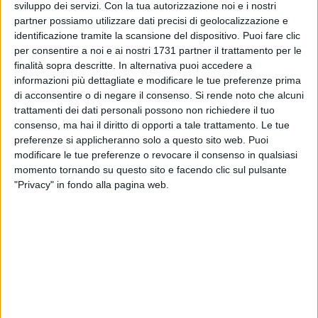
presidente dell'Ordine dei Giornalisti della Puglia Maurizio
sviluppo dei servizi.
Con la tua autorizzazione noi e i nostri
Marangelli, ha intitolato alla memoria di alcuni dei
partner possiamo utilizzare dati precisi di geolocalizzazione e
protagonisti del giornalismo locale e nazionale le aree e i
identificazione tramite la scansione del dispositivo. Puoi fare clic
per consentire a noi e ai nostri 1731 partner il trattamento per le
viali di Parco Rossani.
finalità sopra descritte. In alternativa puoi accedere a
informazioni più dettagliate e modificare le tue preferenze prima
«Si tratta del primo appuntamento del più ampio percorso
di acconsentire o di negare il consenso.
Si rende noto che alcuni
che consentirà all'amministrazione comunale di rendere
trattamenti dei dati personali possono non richiedere il tuo
questo nuovo hub cittadino, dedicato alla creatività, alla
consenso, ma hai il diritto di opporti a tale trattamento. Le tue
formazione e al sapere, il luogo in cui celebrare il ricordo e
preferenze si applicheranno solo a questo sito web. Puoi
l'eredità intellettuale e professionale di personalità del
modificare le tue preferenze o revocare il consenso in qualsiasi
momento tornando su questo sito e facendo clic sul pulsante
giornalismo che hanno dato lustro alla nostra città e al
"Privacy" in fondo alla pagina web.
Paese intero. E già questo,
oggi
, non è così scontato»
, ha
proseguito il sindaco.
«Viviamo in un tempo curioso, perché pieno di
contraddizioni: non è mai stato così facile parlare
amplificando il messaggio attraverso il web, e allo stesso
tempo non è mai stato così difficile ascoltare. Non è mai
stato così semplice diffondere notizie, e non è mai stato così