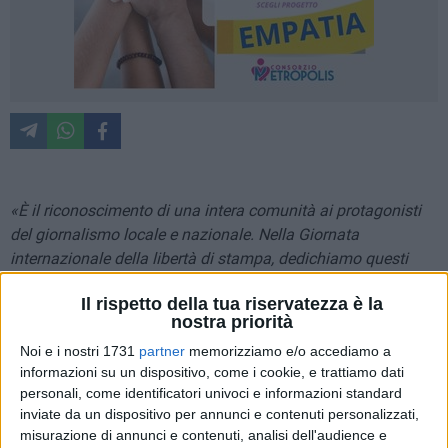
«È il riconoscimento di una intera comunità ai protagonisti
del giornalismo locale e nazionale. Nella Giornata
internazionale della libertà di stampa, dedichiamo questi
viali a persone che con le parole ci hanno lavorato sul serio.
Il rispetto della tua riservatezza è la
A chi alla strada facile del consenso, con una certa
nostra priorità
ostinazione ha preferito quella tortuosa della comprensione
Noi e i nostri 1731
partner
memorizziamo e/o accediamo a
e del racconto».
informazioni su un dispositivo, come i cookie, e trattiamo dati
personali, come identificatori univoci e informazioni standard
In occasione della giornata internazionale della libertà di
inviate da un dispositivo per annunci e contenuti personalizzati,
stampa, il sindaco di Bari Vito Leccese, assieme al
misurazione di annunci e contenuti, analisi dell'audience e