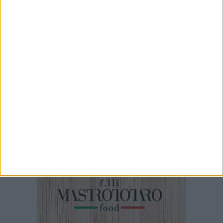
5 AGOSTO 2026
Bari, scippa lo smartphone a una 12enne sul
bus: 34enne arrestato da un poliziotto fuori
servizio
5 AGOSTO 2026
Proseguono i lavori in piazza Aldo Moro di
Bari: il sopralluogo di Leccese