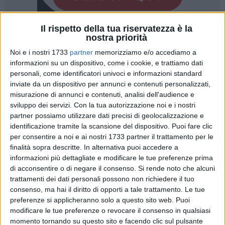
Il rispetto della tua riservatezza è la
nostra priorità
Noi e i nostri 1733
partner
memorizziamo e/o accediamo a
informazioni su un dispositivo, come i cookie, e trattiamo dati
personali, come identificatori univoci e informazioni standard
Con la serata finale del
Premio Internazionale di Poesia
inviate da un dispositivo per annunci e contenuti personalizzati,
"Culture del Mediterraneo",
giunto alla VI edizione
,
misurazione di annunci e contenuti, analisi dell'audience e
l'Accademia delle Culture e dei Pensieri del Mediterraneo
si
sviluppo dei servizi.
Con la tua autorizzazione noi e i nostri
conferma crocevia di linguaggi, mondi e visioni artistiche.
partner possiamo utilizzare dati precisi di geolocalizzazione e
identificazione tramite la scansione del dispositivo. Puoi fare clic
L'evento di premiazione si terrà sabato 16 maggio 2026, alle
per consentire a noi e ai nostri 1733 partner il trattamento per le
finalità sopra descritte. In alternativa puoi accedere a
ore 18:00, nella cornice della sala "Rosa dei Venti" (Hotel La
informazioni più dettagliate e modificare le tue preferenze prima
Baia) in via Vittorio Veneto 29/A a Bari Palese.
di acconsentire o di negare il consenso.
Si rende noto che alcuni
I sette finalisti e la giuria popolare
trattamenti dei dati personali possono non richiedere il tuo
consenso, ma hai il diritto di opporti a tale trattamento. Le tue
Dopo un accurato lavoro di selezione effettuato dalla giuria
preferenze si applicheranno solo a questo sito web. Puoi
tecnica, composta da autorevoli esponenti del mondo
modificare le tue preferenze o revocare il consenso in qualsiasi
accademico e letterario quali Onofrio Arpino, Roberta
momento tornando su questo sito e facendo clic sul pulsante