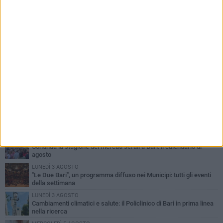
PIÙ LETTI QUESTA SETTIMANA
LUNEDÌ 3 AGOSTO
UEFA Euro 2032, formalizzata la disponibilità dello Stadio San
Nicola. Leccese: «Bari è pronta»
LUNEDÌ 3 AGOSTO
Continua la stagione dei mercati serali a Bari: il calendario di
agosto
LUNEDÌ 3 AGOSTO
"Le Due Bari", un programma diffuso nei Municipi: tutti gli eventi
della settimana
LUNEDÌ 3 AGOSTO
Cambiamenti climatici e salute: il Policlinico di Bari in prima linea
nella ricerca