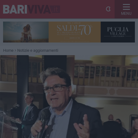
MENU
Home
Notizie e aggiornamenti