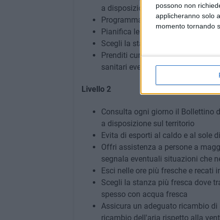
possono non richieder
a disposizione sul territorio
applicheranno solo a
Programma i viaggi informandoti su
momento tornando su 
Pianifica le scorte di acqua, cibo e
Scegli la stanza più fresca dove tr
Prenditi cura di parenti o vicini di
sanitari eventuali situazioni che n
Livello 2
Consulta ogni giorno il Bollettino d
a disposizione sul territorio
Evita di esporti al caldo e al sole d
Offri assistenza a persone a maggi
segnala eventuali situazioni che n
Esci nelle ore più fresche e recati 
Scegli la stanza più fresca dove tr
spesso con acqua fresca
Assicura un adeguato ricambio di a
ricambio dell'aria rispetto alla ven