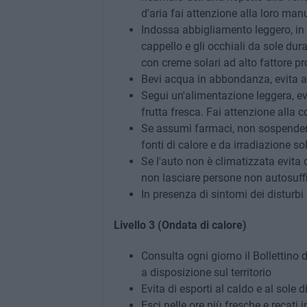
d'aria fai attenzione alla loro man
Indossa abbigliamento leggero, in f
cappello e gli occhiali da sole dura
con creme solari ad alto fattore pr
Bevi acqua in abbondanza, evita a
Segui un'alimentazione leggera, ev
frutta fresca. Fai attenzione alla c
Se assumi farmaci, non sospendere
fonti di calore e da irradiazione sol
Se l'auto non è climatizzata evita d
non lasciare persone non autosuffi
In presenza di sintomi dei disturbi
Livello 3 (Ondata di calore)
Consulta ogni giorno il Bollettino d
a disposizione sul territorio
Evita di esporti al caldo e al sole d
Esci nelle ore più fresche e recati i