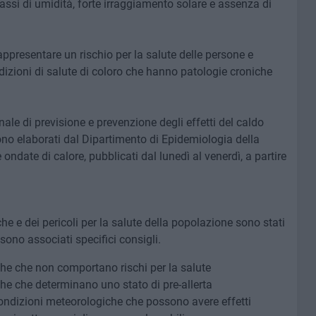
assi di umidità, forte irraggiamento solare e assenza di
presentare un rischio per la salute delle persone e
zioni di salute di coloro che hanno patologie croniche
ale di previsione e prevenzione degli effetti del caldo
sono elaborati dal Dipartimento di Epidemiologia della
e ondate di calore, pubblicati dal lunedì al venerdì, a partire
e e dei pericoli per la salute della popolazione sono stati
i sono associati specifici consigli.
che che non comportano rischi per la salute
che che determinano uno stato di pre-allerta
condizioni meteorologiche che possono avere effetti