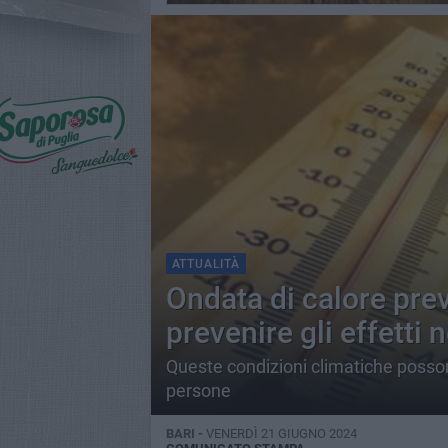
ATTUALITÀ
Ondata di calore pre
prevenire gli effetti 
Queste condizioni climatiche posson
persone
BARI -
VENERDÌ 21 GIUGNO 2024