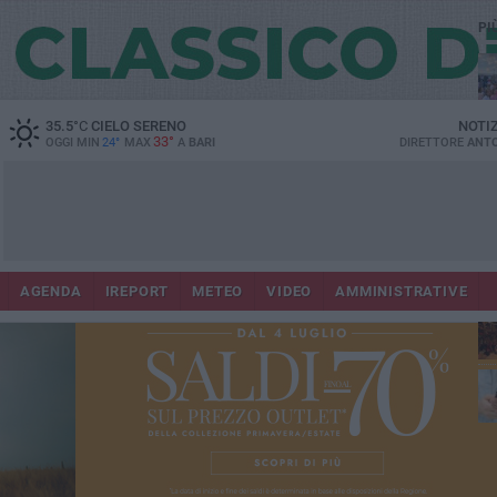
PI
35.5
°C
CIELO SERENO
NOTI
33°
OGGI MIN
24°
MAX
A
BARI
DIRETTORE
ANTO
Lec
Co
AGENDA
IREPORT
METEO
VIDEO
AMMINISTRATIVE
fuo