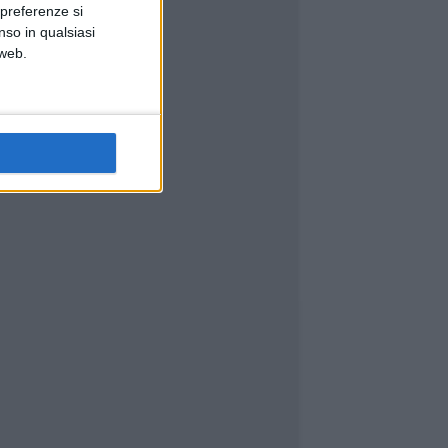
 preferenze si
nso in qualsiasi
 web.