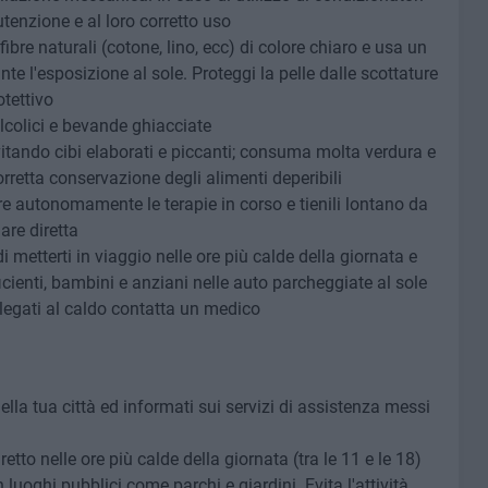
utenzione e al loro corretto uso
ibre naturali (cotone, lino, ecc) di colore chiaro e usa un
nte l'esposizione al sole. Proteggi la pelle dalle scottature
otettivo
lcolici e bevande ghiacciate
itando cibi elaborati e piccanti; consuma molta verdura e
orretta conservazione degli alimenti deperibili
 autonomamente le terapie in corso e tienili lontano da
are diretta
i metterti in viaggio nelle ore più calde della giornata e
cienti, bambini e anziani nelle auto parcheggiate al sole
 legati al caldo contatta un medico
ella tua città ed informati sui servizi di assistenza messi
iretto nelle ore più calde della giornata (tra le 11 e le 18)
n luoghi pubblici come parchi e giardini. Evita l'attività