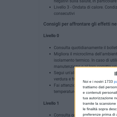
negativi sulla salute, in particolar
Livello 3 - Ondata di calore. Condi
consecutivi
Consigli per affrontare gli effetti n
Livello 0
Consulta quotidianamente il bollett
Migliora il microclima dell'ambien
isolamento termico. In caso di utili
manutenzione e al loro corretto us
Segui un'alimentazione leggera, ev
I
verdura e frutta fresca
Noi e i nostri 1733
p
Fai attenzione alla corretta conser
trattiamo dati person
temperature possono favorire la pr
e contenuti personali
tua autorizzazione no
Livello 1
tramite la scansione 
le finalità sopra des
preferenze prima di 
Consulta ogni giorno il bollettino d