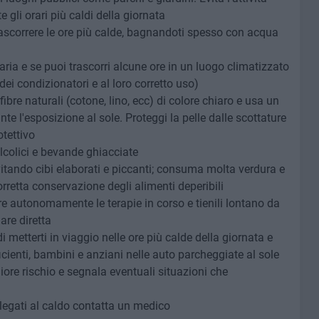
e gli orari più caldi della giornata
rascorrere le ore più calde, bagnandoti spesso con acqua
ria e se puoi trascorri alcune ore in un luogo climatizzato
ei condizionatori e al loro corretto uso)
ibre naturali (cotone, lino, ecc) di colore chiaro e usa un
nte l'esposizione al sole. Proteggi la pelle dalle scottature
otettivo
lcolici e bevande ghiacciate
itando cibi elaborati e piccanti; consuma molta verdura e
orretta conservazione degli alimenti deperibili
 autonomamente le terapie in corso e tienili lontano da
are diretta
i metterti in viaggio nelle ore più calde della giornata e
cienti, bambini e anziani nelle auto parcheggiate al sole
ore rischio e segnala eventuali situazioni che
 legati al caldo contatta un medico