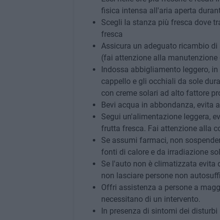
fisica intensa all'aria aperta durant
Scegli la stanza più fresca dove t
fresca
Assicura un adeguato ricambio di a
(fai attenzione alla manutenzione d
Indossa abbigliamento leggero, in f
cappello e gli occhiali da sole dura
con creme solari ad alto fattore pr
Bevi acqua in abbondanza, evita a
Segui un'alimentazione leggera, ev
frutta fresca. Fai attenzione alla c
Se assumi farmaci, non sospendere
fonti di calore e da irradiazione sol
Se l'auto non è climatizzata evita d
non lasciare persone non autosuffi
Offri assistenza a persone a maggi
necessitano di un intervento.
In presenza di sintomi dei disturbi