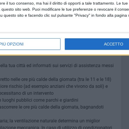
e il tuo consenso, ma hai il diritto di opporti a tale trattamento. Le tue
 questo sito web. Puoi modificare le tue preferenze o revocare il conse
lle previsioni nel luogo di destinazione
questo sito e facendo clic sul pulsante "Privacy" in fondo alla pagina
 medicinali.
ascorrere le ore più calde della giornata
 casa anziani che vivono soli e segnala ai servizi socio-
ecessitano di un intervento.
PIÙ OPZIONI
ACCETTO
ella tua città ed informati sui servizi di assistenza messi
iretto nelle ore più calde della giornata (tra le 11 e le 18)
ore rischio (ad esempio anziani che vivono da soli) e
ecessitano di un intervento
in luoghi pubblici come parchi e giardini
ascorrere le ore più calde della giornata, bagnandoti
ria; la ventilazione naturale determina un miglior
tilazione meccanica. In caso di utilizzo di condizionatori