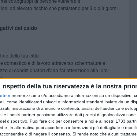
e nei sottogruppi di persone vulnerabili
zioni ad elevato rischio che persistono per 3 o più giorni
egativi del caldo
ino della tua città
te domestico e di lavoro attraverso schermature e
zzo di condizionatori d'aria fai attenzione alla loro
o
itando i cibi elaborati e piccanti e consumando molta
l rispetto della tua riservatezza è la nostra prior
artner
memorizziamo e/o accediamo a informazioni su un dispositivo, c
vazione degli alimenti deperibili perché elevate
ali, come identificatori univoci e informazioni standard inviate da un di
oliferazione di germi patogeni
zzati, misurazione di annunci e contenuti, analisi dell'audience e svilupp
i e i nostri partner possiamo utilizzare dati precisi di geolocalizzazione 
del dispositivo. Puoi fare clic per consentire a noi e ai nostri 1733 partn
critte. In alternativa puoi accedere a informazioni più dettagliate e modif
acconsentire o di negare il consenso.
Si rende noto che alcuni trattamen
ella tua città ed informati sui servizi di assistenza messi