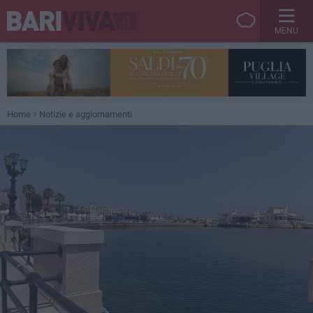
MENU
Home
Notizie e aggiornamenti