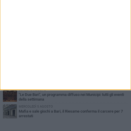
PIÙ LETTI QUESTA SETTIMANA
VENERDÌ 7 AGOSTO
A S.Spirito il festival del parcheggio selvaggio sul lungomare
Cristoforo Colombo
GIOVEDÌ 6 AGOSTO
Città Metropolitana di Bari, riaperti i termini per diverse posizioni
lavorative
LUNEDÌ 3 AGOSTO
Continua la stagione dei mercati serali a Bari: il calendario di
agosto
LUNEDÌ 3 AGOSTO
UEFA Euro 2032, formalizzata la disponibilità dello Stadio San
Nicola. Leccese: «Bari è pronta»
LUNEDÌ 3 AGOSTO
"Le Due Bari", un programma diffuso nei Municipi: tutti gli eventi
della settimana
MERCOLEDÌ 5 AGOSTO
Mafia e sale giochi a Bari, il Riesame conferma il carcere per 7
arrestati