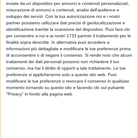
inviate da un dispositivo per annunci e contenuti personalizzati,
misurazione di annunci e contenuti, analisi dell'audience e
sviluppo dei servizi.
Con la tua autorizzazione noi e i nostri
2
partner possiamo utilizzare dati precisi di geolocalizzazione e
identificazione tramite la scansione del dispositivo. Puoi fare clic
per consentire a noi e ai nostri 1733 partner il trattamento per le
finalità sopra descritte. In alternativa puoi accedere a
Tornano a salire le temperature su Bari, che sarà interessata
informazioni più dettagliate e modificare le tue preferenze prima
nei prossimi giorni da nuove ondate di calore. Per la giornata
di acconsentire o di negare il consenso.
Si rende noto che alcuni
di oggi, 22 agosto, sono previsti 32 gradi alle 14 e una
trattamenti dei dati personali possono non richiedere il tuo
temperatura massima di 36 gradi.
consenso, ma hai il diritto di opporti a tale trattamento. Le tue
preferenze si applicheranno solo a questo sito web. Puoi
modificare le tue preferenze o revocare il consenso in qualsiasi
Anche per domani, 23 agosto, il bollettino del Ministero della
momento tornando su questo sito e facendo clic sul pulsante
Salute ha emesso un'allerta gialla per la nostra città: 28
"Privacy" in fondo alla pagina web.
gradi sono previsti alle 8, 31 alle 14 e massima di 36 gradi.
Allerta arancione per il 24 agosto, quando si prevedono 29
gradi alle 8, per salire ai 32 delle 14; temperatura massima di
36 gradi.
8 AGOSTO 2026