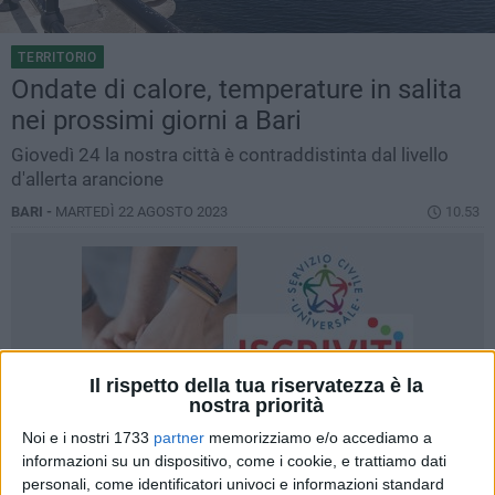
TERRITORIO
Ondate di calore, temperature in salita
nei prossimi giorni a Bari
Giovedì 24 la nostra città è contraddistinta dal livello
d'allerta arancione
BARI -
MARTEDÌ 22 AGOSTO 2023
10.53
Il rispetto della tua riservatezza è la
nostra priorità
Noi e i nostri 1733
partner
memorizziamo e/o accediamo a
informazioni su un dispositivo, come i cookie, e trattiamo dati
personali, come identificatori univoci e informazioni standard