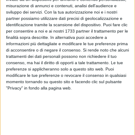
territoriale cittadina sta reggendo grazie alla professionalità
misurazione di annunci e contenuti, analisi dell'audience e
e all'efficienza degli operatori in campo - commenta
sviluppo dei servizi.
Con la tua autorizzazione noi e i nostri
Francesca Bottalico
-. Sono state tantissime, infatti, le
partner possiamo utilizzare dati precisi di geolocalizzazione e
richieste giunte ai numeri utili, alle Unità di strada e al Pronto
identificazione tramite la scansione del dispositivo. Puoi fare clic
intervento sociale, legate non solo ai problemi fisici causati
per consentire a noi e ai nostri 1733 partner il trattamento per le
dalle alte temperature ma anche allo smarrimento di molti
finalità sopra descritte. In alternativa puoi accedere a
informazioni più dettagliate e modificare le tue preferenze prima
anziani e persone fragili e con disabilità, che abbiamo
di acconsentire o di negare il consenso.
Si rende noto che alcuni
accolto e gestito. Una dimensione di disagio cui abbiamo
trattamenti dei dati personali possono non richiedere il tuo
prestato particolare attenzione anche con l'attivazione del
consenso, ma hai il diritto di opporti a tale trattamento. Le tue
sostegno psicologico in favore delle persone, specie anziane,
preferenze si applicheranno solo a questo sito web. Puoi
in maggiore difficoltà, e con l'organizzazione di attività
modificare le tue preferenze o revocare il consenso in qualsiasi
educative e aggregative presso i servizi territoriali che hanno
momento tornando su questo sito e facendo clic sul pulsante
favorito la gestione dell'ansia e della solitudine che spesso
"Privacy" in fondo alla pagina web.
accompagnano il periodo estivo. Parallelamente si è rivelato
prezioso il lavoro svolto attraverso i campi estivi per minori e
anziani, ma anche attraverso le azioni diffuse dal
programma Pass sulle spiagge e nelle strade e piazze con la
distribuzione di acqua, frutta e sali minerali grazie a
operatori e volontari con il supporto delle farmacie e