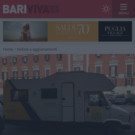
MENU
Home
Notizie e aggiornamenti