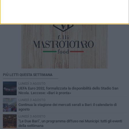
PIÙ LETTI QUESTA SETTIMANA
LUNEDÌ 3 AGOSTO
UEFA Euro 2032, formalizzata la disponibilità dello Stadio San
Nicola. Leccese: «Bari è pronta»
LUNEDÌ 3 AGOSTO
Continua la stagione dei mercati serali a Bari: il calendario di
agosto
LUNEDÌ 3 AGOSTO
"Le Due Bari", un programma diffuso nei Municipi: tutti gli eventi
della settimana