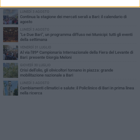
Nicola. Leccese: «Bari è pronta»
LUNEDÌ 3 AGOSTO
Continua la stagione dei mercati serali a Bari: il calendario di
agosto
LUNEDÌ 3 AGOSTO
"Le Due Bari", un programma diffuso nei Municipi: tutti gli eventi
della settimana
VENERDÌ 31 LUGLIO
Al via l'89ª Campionaria Internazionale della Fiera del Levante di
Bari: presente Giorgia Meloni
GIOVEDÌ 30 LUGLIO
Crisi dell’olio, gli olivicoltori tornano in piazza: grande
mobilitazione nazionale a Bari
LUNEDÌ 3 AGOSTO
Cambiamenti climatici e salute: il Policlinico di Bari in prima linea
nella ricerca