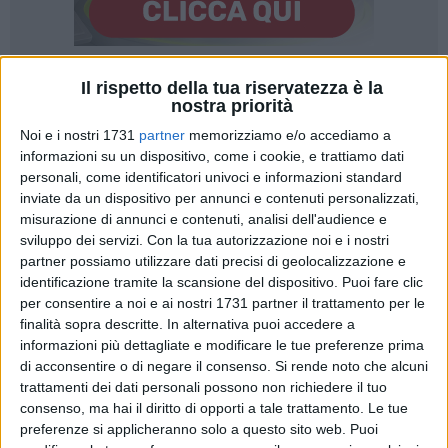
Il rispetto della tua riservatezza è la
1
nostra priorità
Noi e i nostri 1731
partner
memorizziamo e/o accediamo a
informazioni su un dispositivo, come i cookie, e trattiamo dati
La presidente del Municipio III Luisa Verdoscia rende noto
personali, come identificatori univoci e informazioni standard
che è in pubblicazione sul sito istituzionale del Comune,
inviate da un dispositivo per annunci e contenuti personalizzati,
disponibile a questo link, l'avviso per l'affidamento del
misurazione di annunci e contenuti, analisi dell'audience e
servizio di educativa domiciliare rivolto a minori con
sviluppo dei servizi.
Con la tua autorizzazione noi e i nostri
partner possiamo utilizzare dati precisi di geolocalizzazione e
disabilità del territorio.
identificazione tramite la scansione del dispositivo. Puoi fare clic
per consentire a noi e ai nostri 1731 partner il trattamento per le
Il servizio mira a sostenere i beneficiari nel loro ambiente
finalità sopra descritte. In alternativa puoi accedere a
familiare attraverso interventi di supporto educativo alle
informazioni più dettagliate e modificare le tue preferenze prima
famiglie nello svolgimento del ruolo genitoriale e nella cura
di acconsentire o di negare il consenso.
Si rende noto che alcuni
del minore, mantenendone le attività di base, di
trattamenti dei dati personali possono non richiedere il tuo
apprendimento e motorie, favorendo una maggiore
consenso, ma hai il diritto di opporti a tale trattamento. Le tue
preferenze si applicheranno solo a questo sito web. Puoi
autonomia fisica, comunicativa e relazionale e