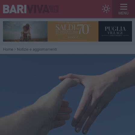
MENU
Home
Notizie e aggiornamenti